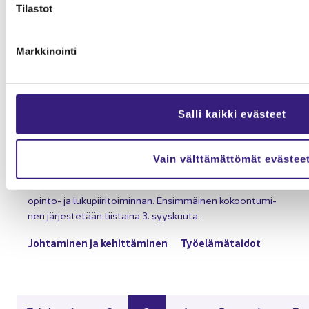
ta
Tilastot
Markkinointi
Salli kaikki evästeet
UU­TI­SET JA TIE­DOT­TEET
16.08.2024
Vain välttämättömät evästee
Am­mat­ti­lais­ver­kos­ton opinto-​ ja lu­ku­pii­ri alkaa!
Ta­lous­hal­lin­to­lii­ton am­mat­ti­lais­ver­kos­to aloit­taa
opinto-​ ja lu­ku­pii­ri­toi­min­nan. En­sim­mäi­nen ko­koon­tu­mi­
nen jär­jes­te­tään tiis­tai­na 3. syys­kuu­ta.
Joh­ta­mi­nen ja ke­hit­tä­mi­nen
Työ­elä­mä­tai­dot
Ar­tik­ke­lien si­vu­tus