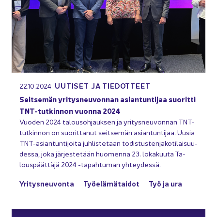
UU­TI­SET JA TIE­DOT­TEET
22.10.2024
Seit­se­män yri­tys­neu­von­nan asian­tun­ti­jaa suo­rit­ti
TNT-​tutkinnon vuon­na 2024
Vuo­den 2024 ta­lous­oh­jauk­sen ja yri­tys­neu­von­nan TNT-​
tutkinnon on suo­rit­ta­nut seit­se­män asian­tun­ti­jaa. Uusia
TNT-​asiantuntijoita juh­lis­te­taan to­dis­tus­ten­ja­ko­ti­lai­suu­
des­sa, joka jär­jes­te­tään huo­men­na 23. lo­ka­kuu­ta Ta­
lous­päät­tä­jä 2024 -​tapahtuman yh­tey­des­sä.
Yri­tys­neu­von­ta
Työ­elä­mä­tai­dot
Työ ja ura