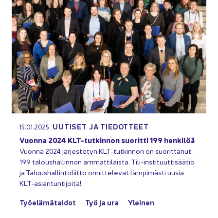
UU­TI­SET JA TIE­DOT­TEET
15.01.2025
Vuon­na 2024 KLT-​tutkinnon suo­rit­ti 199 hen­ki­löä
Vuon­na 2024 jär­jes­te­tyn KLT-​tutkinnon on suo­rit­ta­nut
199 ta­lous­hal­lin­non am­mat­ti­lais­ta. Tili-​instituuttisäätiö
ja Ta­lous­hal­lin­to­liit­to on­nit­te­le­vat läm­pi­mäs­ti uusia
KLT-​asiantuntijoita!
Työ­elä­mä­tai­dot
Työ ja ura
Ylei­nen