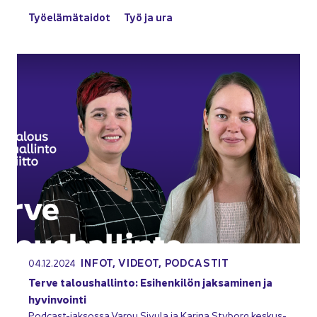
Työ­elä­mä­tai­dot
Työ ja ura
INFOT, VI­DEOT, PODCAS­TIT
04.12.2024
Terve ta­lous­hal­lin­to: Esi­hen­ki­lön jak­sa­mi­nen ja
hy­vin­voin­ti
Podcast-​jaksossa Varpu Si­vu­la ja Ka­ri­na Sty­borg kes­kus­