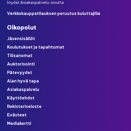
löy­dät Asiakaspalvelu-​sivulta
Verk­ko­kaup­pa­ti­lauk­sen pe­ruu­tus ku­lut­ta­jil­le
Oi­ko­po­lut
Jä­sen­si­säl­löt
Kou­lu­tuk­set ja ta­pah­tu­mat
Ti­li­sa­no­mat
Auk­to­ri­soin­ti
Pä­te­vyy­det
Alan hyvä tapa
Asia­kas­pal­ve­lu
Käyt­tö­eh­dot
Re­kis­te­ri­se­los­te
Eväs­teet
Me­dia­kort­ti