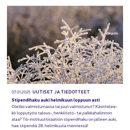
UU­TI­SET JA TIE­DOT­TEET
07.01.2025
Sti­pen­di­ha­ku auki hel­mi­kuun lop­puun asti
Olet­ko val­mis­tu­mas­sa tai juuri val­mis­tu­nut? Kä­sit­te­lee­
kö lop­pu­työ­si talous-​, henkilöstö-​ tai palk­ka­hal­lin­non
alaa? Tili-​instituuttisäätiön sti­pen­di­ha­ku on jäl­leen auki,
hae sti­pen­diä 28. hel­mi­kuu­ta men­nes­sä!