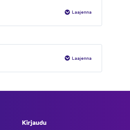
Laajenna
Laajenna
Kir­jau­du