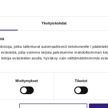
 2026.
Yk­si­tyis­koh­dat
­tö
­tä
s­to­ja, jotka tal­len­tu­vat au­to­maat­ti­ses­ti tie­to­ko­neel­le / pää­te­lait­t
eväs­tei­tä, jotta voim­me tar­jo­ta pal­ve­lum­me mah­dol­li­sim­man käyt­tä
tie­to­ja eväs­tei­den avul­la, hy­väk­sy vain vält­tä­mät­tö­mim­mät eväs
een ja ve­ro­tuk­seen vai­kut­ta­via seik­ko­ja
Mieltymykset
Tilastot