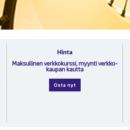
Hinta
Mak­sul­li­nen verk­ko­kurs­si, myyn­ti verk­ko­
kau­pan kaut­ta
Osta nyt
­