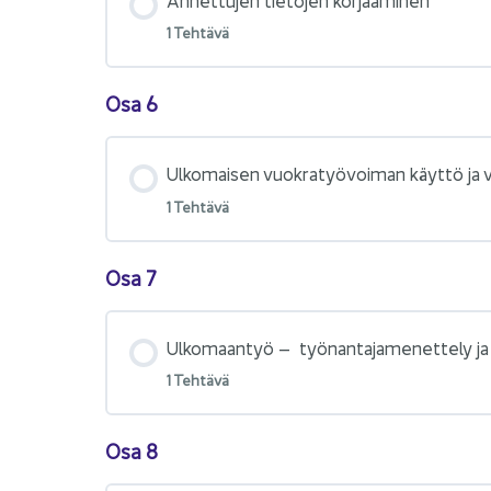
1 Teh­tä­vä
Osa 6
Ul­ko­mai­sen vuo­kra­työ­voi­man käyt­tö ja 
1 Teh­tä­vä
Osa 7
Ul­ko­maan­työ – ​ työ­nan­ta­ja­me­net­te­ly 
1 Teh­tä­vä
Osa 8