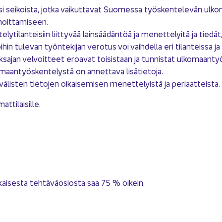
i sei­kois­ta, jotka vai­kut­ta­vat Suo­mes­sa työs­ken­te­le­vän ul­ko­m
­moit­ta­mi­seen.
y­ti­lan­tei­siin liit­ty­vää lain­sää­dän­töä ja me­net­te­lyi­tä ja tie­dät
n tu­le­van työn­te­ki­jän ve­ro­tus voi vaih­del­la eri ti­lan­teis­sa j
­jan vel­voit­teet eroa­vat toi­sis­taan ja tun­nis­tat ul­ko­maan­työs­k
maan­työs­ken­te­lys­tä on an­net­ta­va li­sä­tie­to­ja.
ä­lis­ten tie­to­jen oi­kai­se­mi­sen me­net­te­lyis­tä ja pe­ri­aat­teis­ta.
­ti­lai­sil­le.
kai­ses­ta teh­tä­vä­osios­ta saa 75 % oi­kein.