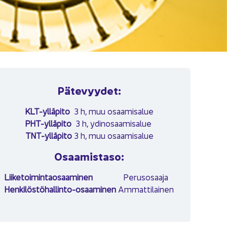
Pä­te­vyy­det:
KLT-​ylläpito
3 h, muu osaa­mi­sa­lue
PHT-​ylläpito
3 h, ydin­osaa­mi­sa­lue
TNT-​ylläpito
3 h, muu osaa­mi­sa­lue
Osaa­mis­ta­so:
Lii­ke­toi­min­tao­saa­mi­nen
Pe­rus­osaa­ja
Henkilöstöhallinto-​osaaminen
Am­mat­ti­lai­nen