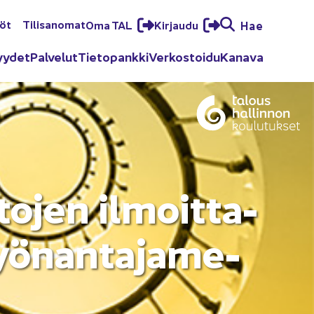
löt
Ti­li­sa­no­mat
Oma TAL
Kir­jau­du
Hae
yy­det
Pal­ve­lut
Tie­to­pank­ki
Ver­kos­toi­du
Ka­na­va
to­jen il­moit­ta­
yö­nan­ta­ja­me­