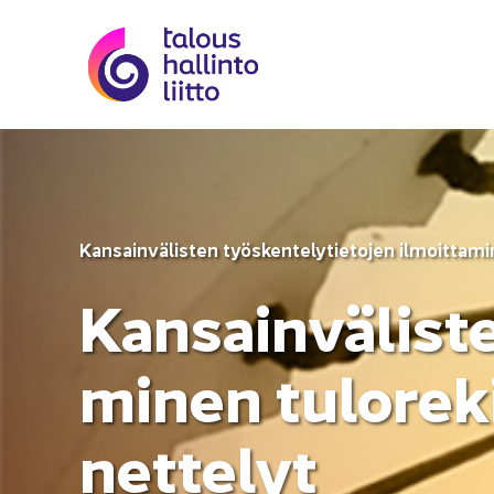
Siir­ry si­säl­töön
Kan­sain­vä­lis­ten työs­ken­te­ly­tie­to­jen il­moit­ta­mi
Kan­sain­vä­lis­t
mi­nen tu­lo­re­k
net­te­lyt