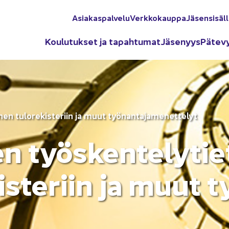
Asia­kas­pal­ve­lu
Verk­ko­kaup­pa
Jä­sen­si­säl­
Kou­lu­tuk­set ja ta­pah­tu­mat
Jä­se­nyys
Pä­te­v
­nen tu­lo­re­kis­te­riin ja muut työ­nan­ta­ja­me­net­te­lyt
en työs­ken­te­ly­tie­
is­te­riin ja muut t