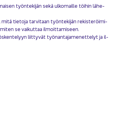
ai­sen työn­te­ki­jän sekä ul­ko­mail­le töi­hin lä­he­
, mitä tie­to­ja tar­vi­taan työn­te­ki­jän re­kis­te­röi­mi­
a miten se vai­kut­taa il­moit­ta­mi­seen.
en­te­lyyn liit­ty­vät työ­nan­ta­ja­me­net­te­lyt ja il­