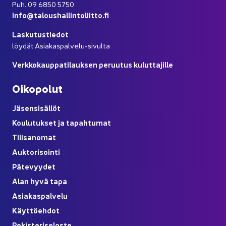
Puh. 09 6850 5750
info@ta­lous­hal­lin­to­liit­to.fi
Las­ku­tus­tie­dot
löy­dät Asiakaspalvelu-​sivulta
Verk­ko­kaup­pa­ti­lauk­sen pe­ruu­tus ku­lut­ta­jil­le
Oi­ko­po­lut
Jä­sen­si­säl­löt
Kou­lu­tuk­set ja ta­pah­tu­mat
Ti­li­sa­no­mat
Auk­to­ri­soin­ti
Pä­te­vyy­det
Alan hyvä tapa
Asia­kas­pal­ve­lu
Käyt­tö­eh­dot
Re­kis­te­ri­se­los­te