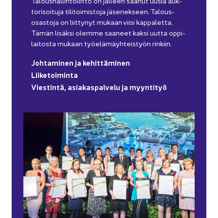
Ta­lous­hal­lin­to­liit­to on jäl­leen saa­nut uusia auk­
to­ri­soi­tu­ja ti­li­toi­mis­to­ja jä­se­nek­seen. Ta­lous­
osas­to­ja on liit­ty­nyt mu­kaan viisi kap­pa­let­ta.
Tämän li­säk­si olem­me saa­neet kaksi uutta op­pi­
lai­tos­ta mu­kaan työ­elä­mäyh­teis­työn rin­kiin.
Joh­ta­mi­nen ja ke­hit­tä­mi­nen
Lii­ke­toi­min­ta
Vies­tin­tä, asia­kas­pal­ve­lu ja myyn­ti­työ