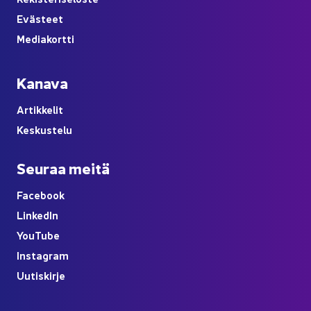
Eväs­teet
Me­dia­kort­ti
Ka­na­va
Ar­tik­ke­lit
Kes­kus­te­lu
Seu­raa meitä
Face­book
Lin­ke­dIn
You
Tube
Ins­ta­gram
Uu­tis­kir­je