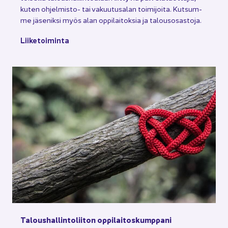
kuten ohjelmisto-​ tai va­kuu­tusa­lan toi­mi­joi­ta. Kut­sum­
me jä­se­nik­si myös alan op­pi­lai­tok­sia ja ta­lous­osas­to­ja.
Lii­ke­toi­min­ta
Ta­lous­hal­lin­to­lii­ton op­pi­lai­tos­kump­pa­ni