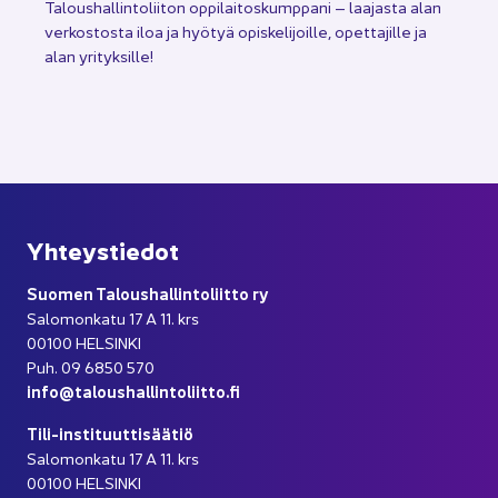
Ta­lous­hal­lin­to­lii­ton op­pi­lai­tos­kump­pa­ni – laa­jas­ta alan
ver­kos­tos­ta iloa ja hyö­tyä opis­ke­li­joil­le, opet­ta­jil­le ja
alan yri­tyk­sil­le!
Yh­teys­tie­dot
Suo­men Ta­lous­hal­lin­to­liit­to ry
Sa­lo­mon­ka­tu 17 A 11. krs
00100 HEL­SIN­KI
Puh. 09 6850 570
info@ta­lous­hal­lin­to­liit­to.fi
Tili-​instituuttisäätiö
Sa­lo­mon­ka­tu 17 A 11. krs
00100 HEL­SIN­KI