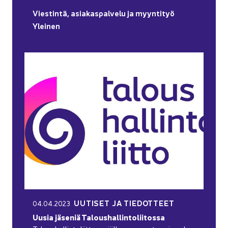
Vies­tin­tä, asia­kas­pal­ve­lu ja myyn­ti­työ
Ylei­nen
UU­TI­SET JA TIE­DOT­TEET
04.04.2023
Uusia jä­se­niä Ta­lous­hal­lin­to­lii­tos­sa