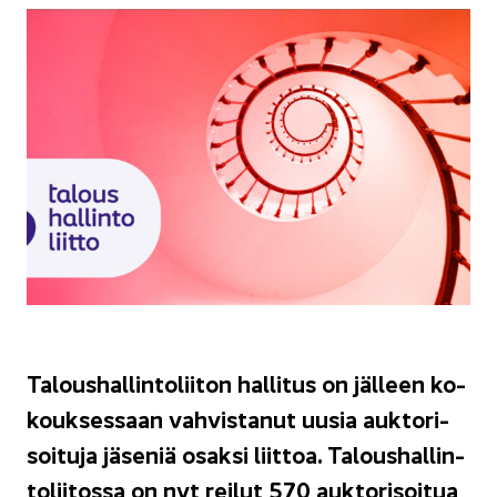
Ta­lous­hal­lin­to­lii­ton hal­li­tus on jäl­leen ko­
kouk­ses­saan vah­vis­ta­nut uusia auk­to­ri­
soi­tu­ja jä­se­niä osak­si liit­toa. Ta­lous­hal­lin­
to­lii­tos­sa on nyt rei­lut 570 auk­to­ri­soi­tua