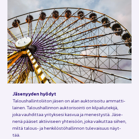
Jä­se­nyy­den hyö­dyt
Ta­lous­hal­lin­to­lii­ton jäsen on alan auk­to­ri­soi­tu am­mat­ti­
lai­nen. Ta­lous­hal­lin­non auk­to­ri­soin­ti on kil­pai­lu­te­ki­jä,
joka vauh­dit­taa yri­tyk­se­si kas­vua ja me­nes­tys­tä. Jä­se­
ne­nä pää­set ak­tii­vi­seen yh­tei­söön, joka vai­kut­taa sii­hen,
miltä talous-​ ja hen­ki­lös­tö­hal­lin­non tu­le­vai­suus näyt­
tää.