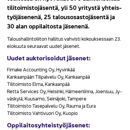
ti­li­toi­mis­to­jä­sen­tä, yli 50 yri­tys­tä yh­teis­
työ­jä­se­ne­nä, 25 ta­lous­osas­to­jä­sen­tä ja
30 alan op­pi­lai­tos­ta jä­se­ne­nä.
Ta­lous­hal­lin­to­lii­ton hal­li­tus vah­vis­ti ko­kouk­ses­saan 23.
elo­kuu­ta seu­raa­vat uudet jä­se­net.
Uudet auk­to­ri­soi­dut jä­se­net:
Fi­ma­ke Accoun­ting Oy, Hy­vin­kää
Kan­kaan­pään Ti­li­pal­ve­lu Oy, Kan­kaan­pää
Ti­li­toi­mis­to Elma, Kan­kaan­pää
Retta Ser­vices Oy, Hel­sin­ki, Hä­meen­lin­na, Joen­suu, Jy­
väs­ky­lä, Kuusa­mo, Sei­nä­jo­ki, Tam­pe­re
Ti­li­toi­mis­to Ta­se­pal­ve­lu Oy, Rauma ja Eura
Ti­li­toi­mis­to Vah­ti­vuo­ri Oy, Kuo­pio
Op­pi­lai­to­syh­teis­työ­jä­se­net: