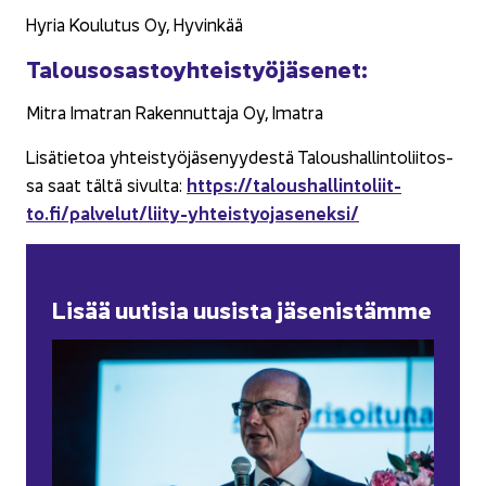
Hyria Kou­lu­tus Oy, Hy­vin­kää
Ta­lous­osas­to­yh­teis­työ­jä­se­net:
Mitra Imat­ran Ra­ken­nut­ta­ja Oy, Imat­ra
Li­sä­tie­toa yh­teis­työ­jä­se­nyy­des­tä Ta­lous­hal­lin­to­lii­tos­
https://ta­lous­hal­lin­to­liit­
sa saat tältä si­vul­ta:
to.fi/pal­ve­lut/liity-​yhteistyojaseneksi/
Lisää uu­ti­sia uusis­ta jä­se­nis­täm­me