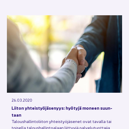
26.03.2020
Lii­ton yh­teis­työ­jä­se­nyys: hyö­ty­jä mo­neen suun­
taan
Ta­lous­hal­lin­to­lii­ton yh­teis­työ­jä­se­net ovat ta­val­la tai
toi­sel­la ta­lous­hal­lin­toa­laan liit­ty­viä pal­ve­lu­tuot­ta­jia,