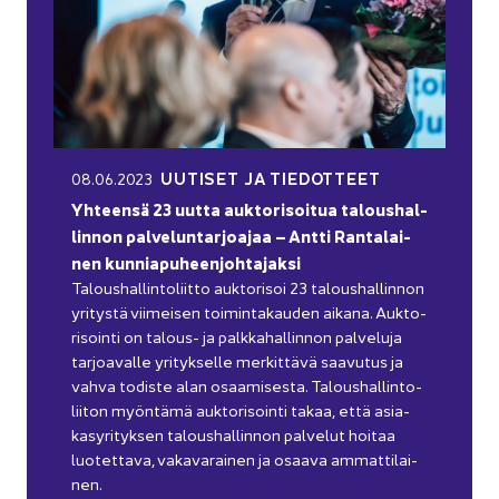
UU­TI­SET JA TIE­DOT­TEET
08.06.2023
Yh­teen­sä 23 uutta auk­to­ri­soi­tua ta­lous­hal­
lin­non pal­ve­lun­tar­joa­jaa – Antti Ran­ta­lai­
nen kun­nia­pu­heen­joh­ta­jak­si
Ta­lous­hal­lin­to­liit­to auk­to­ri­soi 23 ta­lous­hal­lin­non
yri­tys­tä vii­mei­sen toi­min­ta­kau­den ai­ka­na. Auk­to­
ri­soin­ti on talous-​ ja palk­ka­hal­lin­non pal­ve­lu­ja
tar­joa­val­le yri­tyk­sel­le mer­kit­tä­vä saa­vu­tus ja
vahva to­dis­te alan osaa­mi­ses­ta. Ta­lous­hal­lin­to­
lii­ton myön­tä­mä auk­to­ri­soin­ti takaa, että asia­
kas­yri­tyk­sen ta­lous­hal­lin­non pal­ve­lut hoi­taa
luo­tet­ta­va, va­ka­va­rai­nen ja osaa­va am­mat­ti­lai­
nen.