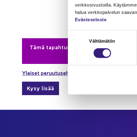
verk­ko­si­vus­toil­la. Käy­täm­me 
halua verk­ko­pal­ve­lun saa­van 
Eväs­te­se­los­te
Suos­
Välttämätön
tu­
Tämä ta­pah­tu­ma kuu­luu am­mat­ti­lais­ver­k
muk­
lais­ver­kos­
sen
va­
lin­
Ylei­set pe­ruu­tuseh­dot
ta
Kysy lisää