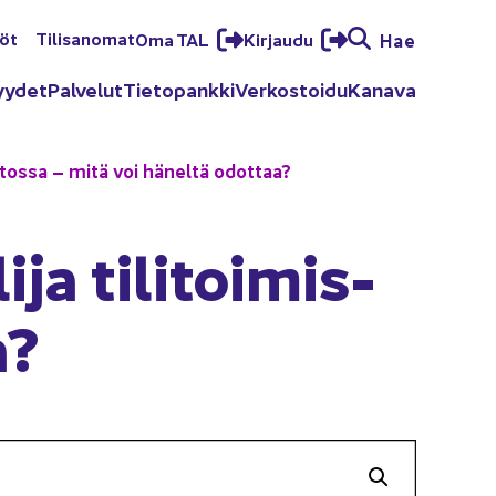
löt
Ti­li­sa­no­mat
Oma TAL
Kir­jau­du
Hae
yy­det
Pal­ve­lut
Tie­to­pank­ki
Ver­kos­toi­du
Ka­na­va
­mis­tos­sa – mitä voi hä­nel­tä odot­taa?
­ja ti­li­toi­mis­
a?