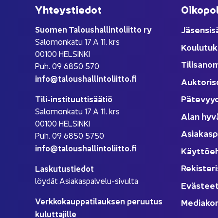
Yh­teys­tie­dot
Oi­ko­po­
Suo­men Ta­lous­hal­lin­to­liit­to ry
Jä­sen­si­s
Sa­lo­mon­ka­tu 17 A 11. krs
Kou­lu­tuk
00100 HEL­SIN­KI
Ti­li­sa­no
Puh. 09 6850 570
info@ta­lous­hal­lin­to­liit­to.fi
Auk­to­ri­s
Pä­te­vyy
Tili-​instituuttisäätiö
Sa­lo­mon­ka­tu 17 A 11. krs
Alan hyv
00100 HEL­SIN­KI
Asia­kas­p
Puh. 09 6850 5750
info@ta­lous­hal­lin­to­liit­to.fi
Käyt­tö­e
Re­kis­te­ri
Las­ku­tus­tie­dot
löy­dät Asiakaspalvelu-​sivulta
Eväs­tee
Verk­ko­kaup­pa­ti­lauk­sen pe­ruu­tus
Me­dia­kor
ku­lut­ta­jil­le