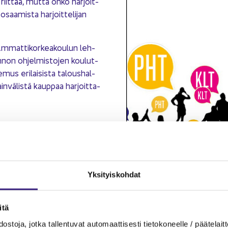
a riit­tää, mutta onko har­joit­
saa­mis­ta har­joit­te­li­jan
Am­mat­ti­kor­kea­kou­lun leh­
n­non oh­jel­mis­to­jen kou­lut­
us eri­lai­sis­ta ta­lous­hal­
in­vä­lis­tä kaup­paa har­joit­ta­
Yk­si­tyis­koh­dat
­tä
s­to­ja, jotka tal­len­tu­vat au­to­maat­ti­ses­ti tie­to­ko­neel­le / pää­te­lait­t