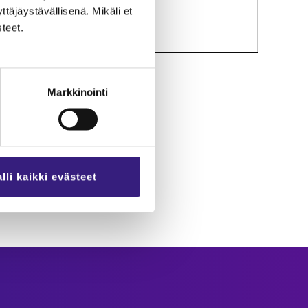
­jäys­tä­väl­li­se­nä. Mi­kä­li et
­teet.
Markkinointi
lli kaikki evästeet