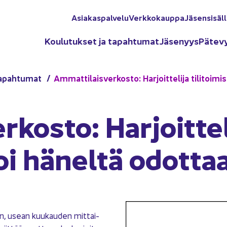
Asia­kas­pal­ve­lu
Verk­ko­kaup­pa
Jä­sen­si­säl­
Kou­lu­tuk­set ja ta­pah­tu­mat
Jä­se­nyys
Pä­te­v
a­pah­tu­mat
Am­mat­ti­lais­ver­kos­to: Har­joit­te­li­ja ti­li­toi
kos­to: Har­joit­te­li
i hä­nel­tä odot­ta
i­nen, usean kuu­kau­den mit­tai­