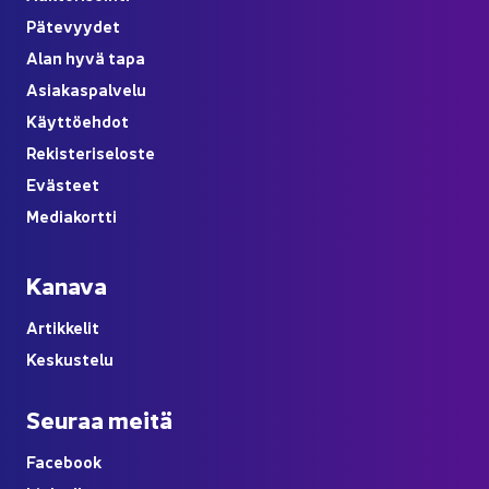
Pä­te­vyy­det
Alan hyvä tapa
Asia­kas­pal­ve­lu
Käyt­tö­eh­dot
Re­kis­te­ri­se­los­te
Eväs­teet
Me­dia­kort­ti
Ka­na­va
Ar­tik­ke­lit
Kes­kus­te­lu
Seu­raa meitä
Face­book