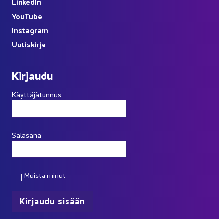
Lin­ke­dIn
You
Tube
Ins­ta­gram
Uu­tis­kir­je
Kir­jau­du
Käyttäjätunnus
Salasana
Muista minut