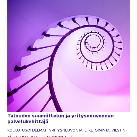
Ta­lou­den suun­nit­te­lun ja yri­tys­neu­von­nan
pal­ve­lu­ke­hit­tä­jä
KOU­LU­TUS­OH­JEL­MAT | YRI­TYS­NEU­VON­TA, LII­KE­TOI­MIN­TA, VIES­TIN­
TÄ, ASIA­KAS­PAL­VE­LU JA MYYN­TI­TYÖ