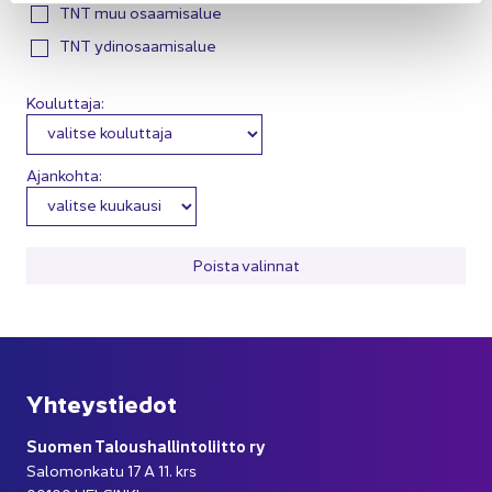
TNT muu osaamisalue
TNT ydinosaamisalue
Kouluttaja:
Ajankohta:
Pois­ta va­lin­nat
Yh­teys­tie­dot
Suo­men Ta­lous­hal­lin­to­liit­to ry
Sa­lo­mon­ka­tu 17 A 11. krs