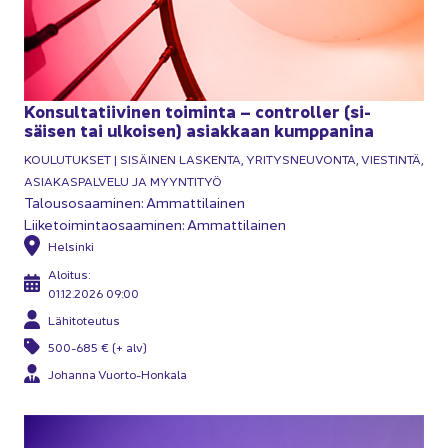
Kon­sul­ta­tii­vi­nen toi­min­ta – cont­rol­ler (si­
säi­sen tai ul­koi­sen) asiak­kaan kump­pa­ni­na
KOU­LU­TUK­SET | SI­SÄI­NEN LAS­KEN­TA, YRI­TYS­NEU­VON­TA, VIES­TIN­TÄ,
ASIA­KAS­PAL­VE­LU JA MYYN­TI­TYÖ
Ta­lous­osaa­mi­nen: Am­mat­ti­lai­nen
Lii­ke­toi­min­tao­saa­mi­nen: Am­mat­ti­lai­nen
Hel­sin­ki
Aloi­tus:
01.12.2026 09:00
Lä­hi­to­teu­tus
500-685 € (+ alv)
Jo­han­na Vuorto-​honkala