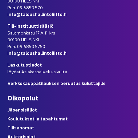
00100 HEL­SIN­KI
Puh. 09 6850 570
info@ta­lous­hal­lin­to­liit­to.fi
Tili-​instituuttisäätiö
Sa­lo­mon­ka­tu 17 A 11. krs
00100 HEL­SIN­KI
Puh. 09 6850 5750
info@ta­lous­hal­lin­to­liit­to.fi
Las­ku­tus­tie­dot
löy­dät Asiakaspalvelu-​sivulta
Verk­ko­kaup­pa­ti­lauk­sen pe­ruu­tus ku­lut­ta­jil­le
Oi­ko­po­lut
Jä­sen­si­säl­löt
Kou­lu­tuk­set ja ta­pah­tu­mat
Ti­li­sa­no­mat
Auk­to­ri­soin­ti