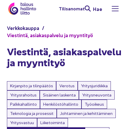
Siir­ry si­säl­töön
Ti­li­sa­no­mat
Hae
Avaa 
Verk­ko­kaup­pa
Vies­tin­tä, asia­kas­pal­ve­lu ja myyn­ti­työ
Vies­tin­tä, asia­kas­pal­ve­lu
ja myyn­ti­työ
Kirjanpito ja tilinpäätös
Verotus
Yritysjuridiikka
Yritysrahoitus
Sisäinen laskenta
Yritysneuvonta
Palkkahallinto
Henkilöstöhallinto
Työoikeus
Teknologia ja prosessit
Johtaminen ja kehittäminen
Yritysvastuu
Liiketoiminta