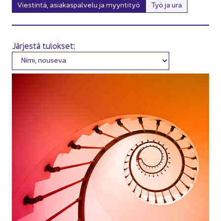
Viestintä, asiakaspalvelu ja myyntityö
Työ ja ura
Järjestä tulokset: