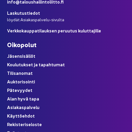
info@ta­lous­hal­lin­to­liit­to.fi
Las­ku­tus­tie­dot
löy­dät Asiakaspalvelu-​sivulta
Verk­ko­kaup­pa­ti­lauk­sen pe­ruu­tus ku­lut­ta­jil­le
Oi­ko­po­lut
Jä­sen­si­säl­löt
Kou­lu­tuk­set ja ta­pah­tu­mat
Ti­li­sa­no­mat
Auk­to­ri­soin­ti
Pä­te­vyy­det
Alan hyvä tapa
Asia­kas­pal­ve­lu
Käyt­tö­eh­dot
Re­kis­te­ri­se­los­te