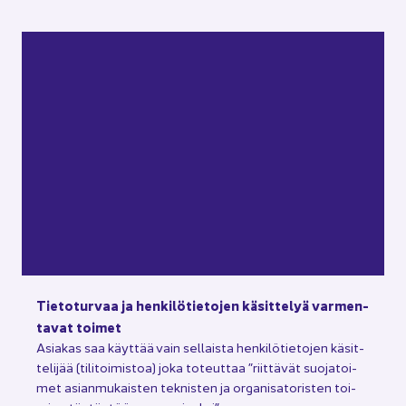
Tie­to­tur­vaa ja hen­ki­lö­tie­to­jen kä­sit­te­lyä var­men­
ta­vat toi­met
Asia­kas saa käyt­tää vain sel­lais­ta hen­ki­lö­tie­to­jen kä­sit­
te­li­jää (ti­li­toi­mis­toa) joka to­teut­taa ”riit­tä­vät suo­ja­toi­
met asian­mu­kais­ten tek­nis­ten ja or­ga­ni­sa­to­ris­ten toi­