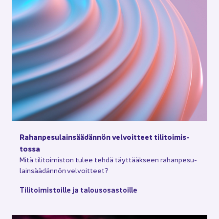
Ra­han­pe­su­lain­sää­dän­nön vel­voit­teet ti­li­toi­mis­
tos­sa
Mitä ti­li­toi­mis­ton tulee tehdä täyt­tääk­seen ra­han­pe­su­
lain­sää­dän­nön vel­voit­teet?
Ti­li­toi­mis­toil­le ja ta­lous­osas­toil­le