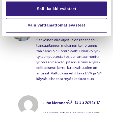
to­det­tiin­kin 🙂
Salli kaikki evästeet
Vain välttämättömät evästeet
13.3.2023 10:20
Juha Kar­ta­no
Säh­köi­nen al­le­kir­joi­tus on ra­han­pe­su­
lain­sää­dän­nön mu­kai­nen keino tun­nis­
taa hen­ki­lö. Suomi.fi-​valtuuden voi yri­
tyk­sen puo­les­ta to­si­aan antaa mo­ni­kin
yri­tyk­sen hen­ki­lö, joten val­tuus ei yk­si­
se­lit­tei­ses­ti kerro, kuka val­tuu­den on
an­ta­nut. Val­tuuk­sia ke­hit­tä­vä DVV ja AVI
käy­vät ai­hees­ta myös kes­kus­te­lua
13.3.2024 12:17
Juha Me­ro­nen
Jos osa­kayh­tiöl­lä on vain yksi omis­