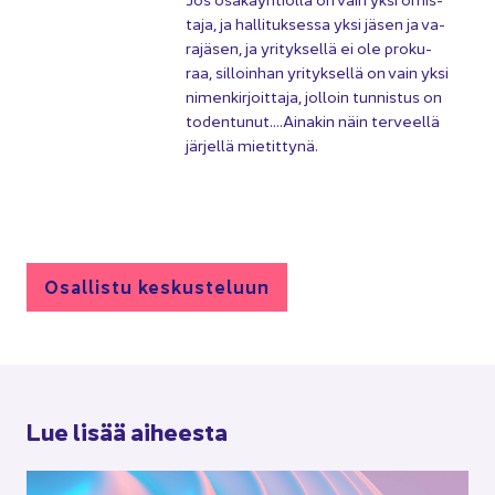
ta­ja, ja hal­li­tuk­ses­sa yksi jäsen ja va­
ra­jä­sen, ja yri­tyk­sel­lä ei ole pro­ku­
raa, sil­loin­han yri­tyk­sel­lä on vain yksi
ni­men­kir­joit­ta­ja, jol­loin tun­nis­tus on
to­den­tu­nut….Ai­na­kin näin ter­veel­lä
jär­jel­lä mie­tit­ty­nä.
Osal­lis­tu kes­kus­te­luun
Lue lisää ai­hees­ta