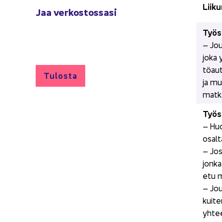
Liikun
Jaa ver­kos­tos­sa­si
Työ­s
– Jouk
joka y
tö­au­
Tu­los­ta
ja mui
mat­ka­
Työ­s
– Huol
osal­
– Jos 
jonka
etu ma
– Jouk
kui­te
yh­te