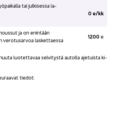
ai­kal­la tai jul­ki­ses­sa la­
0 e/kk
 nous­sut ja on enin­tään
1200 
e
un ve­ro­tusar­voa las­ket­taes­sa
uuta luo­tet­ta­vaa sel­vi­tys­tä au­tol­la aje­tuis­ta ki­
seu­raa­vat tie­dot: