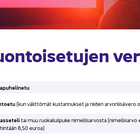
on­toi­se­tu­jen ve­r
­pu­he­li­ne­tu
n­toe­tu
 (kun vä­lit­tö­mät kus­tan­nuk­set ja nii­den ar­von­li­sä­ve
s­se­te­li
 tai muu ruo­kai­lu­li­pu­ke ni­mel­li­sar­vos­ta (ni­mel­li­sar
­hin­tään 8,50 euroa)