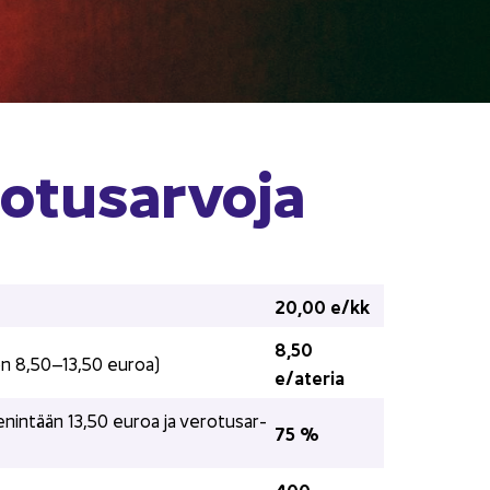
o­tusar­vo­ja
20,00 e/kk
8,50 
­ro on 8,50–13,50 euroa)
e/ate­ria
­vo enin­tään 13,50 euroa ja ve­ro­tusar­
75 %
400 