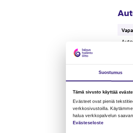
Au­t
Vapaa
Auton
% aut
e kuu
Suos­tu­mus
e / 
Käyt­
Tämä si­vus­to käyt­tää eväs­tei
Auton
Eväs­teet ovat pie­niä teks­ti­tie­do
verk­ko­si­vus­toil­la. Käy­täm­me 
% aut
halua verk­ko­pal­ve­lun saa­van 
e kuu
Eväs­te­se­los­te
e / 