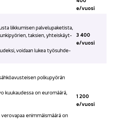
e/vuosi
a liik­ku­mi­sen pal­ve­lu­pa­ke­tis­ta,
3 400 
­pun­ki­pyö­rien, tak­sien, yh­teis­käyt­
e/vuosi
suu­dek­si, voi­daan lukea työ­suh­de­
äh­kö­avus­tei­sen pol­ku­pyö­rän 
rvo kuu­kau­des­sa on eu­ro­mää­rä, 
1 200 
e/vuosi
un ve­ro­va­paa enim­mäis­mää­rä on 