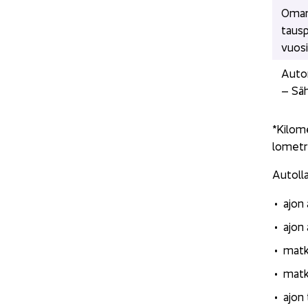
Oman t
taus­p
vuo­s
Auton
– Säh­
*Ki­lo­m
lo­met­ri
Au­tol­l
ajon 
ajon 
mat­k
mat­k
ajon t