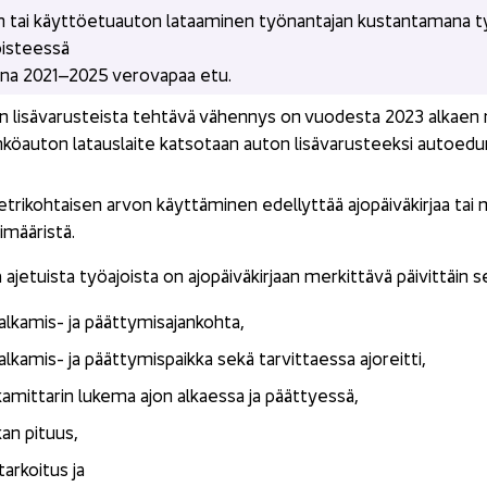
ai käyt­tö­etuau­ton la­taa­mi­nen työ­nan­ta­jan kus­tan­ta­ma­na työ­p
is­tees­sä
i­na 2021–2025 ve­ro­va­paa etu.
 li­sä­va­rus­teis­ta teh­tä­vä vä­hen­nys on vuo­des­ta 2023 al­kaen
kö­au­ton la­taus­lai­te kat­so­taan auton li­sä­va­rus­teek­si au­toe­d
et­ri­koh­tai­sen arvon käyt­tä­mi­nen edel­lyt­tää ajo­päi­vä­kir­jaa tai m
­mää­ris­tä.
a aje­tuis­ta työ­ajois­ta on ajo­päi­vä­kir­jaan mer­kit­tä­vä päi­vit­täin 
alkamis-​ ja päät­ty­mi­sa­jan­koh­ta,
alkamis-​ ja päät­ty­mis­paik­ka sekä tar­vit­taes­sa ajo­reit­ti,
a­mit­ta­rin lu­ke­ma ajon al­kaes­sa ja päät­tyes­sä,
an pi­tuus,
ar­koi­tus ja