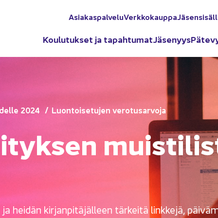
Asia­kas­pal­ve­lu
Verk­ko­kaup­pa
Jä­sen­si­säl­
Kou­lu­tuk­set ja ta­pah­tu­mat
Jä­se­nyys
Pä­te­v
o­del­le 2024
Luon­toi­se­tu­jen ve­ro­tusar­vo­ja
i­tyk­sen muis­ti­lis
ja hei­dän kir­jan­pi­tä­jäl­leen tär­kei­tä link­ke­jä, päi­vä