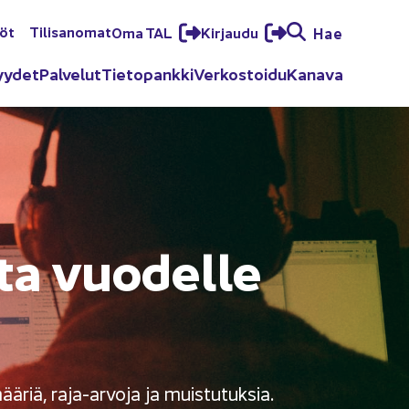
löt
Ti­li­sa­no­mat
Oma TAL
Kir­jau­du
Hae
yy­det
Pal­ve­lut
Tie­to­pank­ki
Ver­kos­toi­du
Ka­na­va
­ta vuo­del­le
­mää­riä, raja-​arvoja ja muis­tu­tuk­sia.