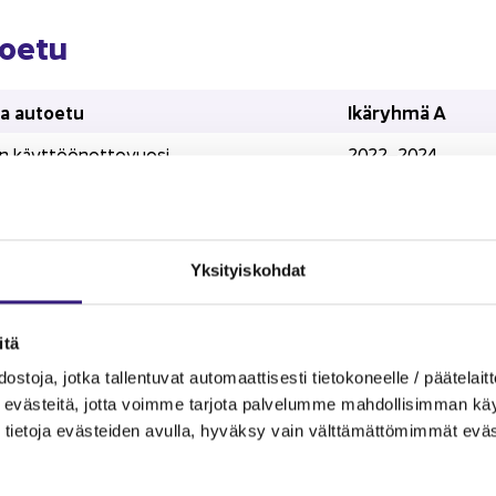
oe­tu
 au­toe­tu
Ikä­ryh­mä A
 käyt­töön­ot­to­vuo­si
2022–2024
on uus­han­kin­ta­hin­nas­ta JA
1,5 %
­kau­des­sa TAI
300 e
Yk­si­tyis­koh­dat
km
0,20 e / km
tö­etu
Ikä­ryh­mä A
­tä
 käyt­töön­ot­to­vuo­si
2022–2024
s­to­ja, jotka tal­len­tu­vat au­to­maat­ti­ses­ti tie­to­ko­neel­le / pää­te­lait­t
eväs­tei­tä, jotta voim­me tar­jo­ta pal­ve­lum­me mah­dol­li­sim­man käyt­tä
on uus­han­kin­ta­hin­nas­ta JA
1,5 %
tie­to­ja eväs­tei­den avul­la, hy­väk­sy vain vält­tä­mät­tö­mim­mät eväs
­kau­des­sa TAI
105 e
km
0,07 e / km