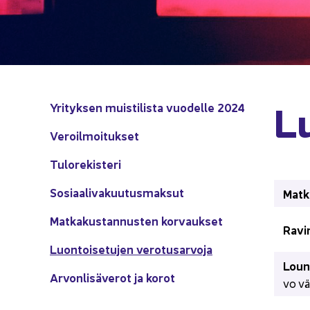
Lu
Yri­tyk­sen muis­ti­lis­ta vuo­del­le 2024
Ve­roil­moi­tuk­set
Tu­lo­re­kis­te­ri
So­si­aa­li­va­kuu­tus­mak­sut
Mat­ka
Mat­ka­kus­tan­nus­ten kor­vauk­set
Ra­vi
Luon­toi­se­tu­jen ve­ro­tusar­vo­ja
Lou­na
Ar­von­li­sä­ve­rot ja korot
vo vä