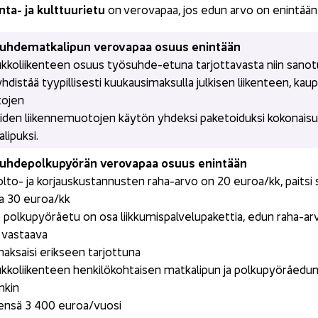
ta-​ ja kult­tuu­rie­tu
 on ve­ro­va­paa, jos edun arvo on enin­tään
uh­de­mat­ka­li­pun ve­ro­va­paa osuus enin­tään
­ko­lii­ken­teen osuus työsuhde-​etuna tar­jot­ta­vas­ta niin sa­no­tus­t
h­dis­tää tyy­pil­li­ses­ti kuu­kausi­mak­sul­la jul­ki­sen lii­ken­teen, kau
to­jen
­den lii­ken­ne­muo­to­jen käy­tön yh­dek­si pa­ke­toi­duk­si ko­ko­nai­
li­puk­si.
uh­de­pol­ku­pyö­rän ve­ro­va­paa osuus enin­tään 
to-​ ja kor­jaus­kus­tan­nus­ten raha-​arvo on 20 euroa/kk, pait­si s
ta 30 euroa/kk
pol­ku­pyö­räe­tu on osa liik­ku­mis­pal­ve­lu­pa­ket­tia, edun raha-​a
 vas­taa­va
k­sai­si erik­seen tar­jot­tu­na
­ko­lii­ken­teen hen­ki­lö­koh­tai­sen mat­ka­li­pun ja pol­ku­pyö­räe­d
n­kin
en­sä 3 400 euroa/vuosi