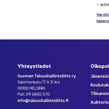
auton
Ve­ro­h
ta­pe­ru
Yh­teys­tie­dot
Oi­ko­po­
Suo­men Ta­lous­hal­lin­to­liit­to ry
Jä­sen­si­s
Sa­lo­mon­ka­tu 17 A 11. krs
Kou­lu­tuk
00100 HEL­SIN­KI
Ti­li­sa­no
Puh. 09 6850 570
info@ta­lous­hal­lin­to­liit­to.fi
Auk­to­ri­s