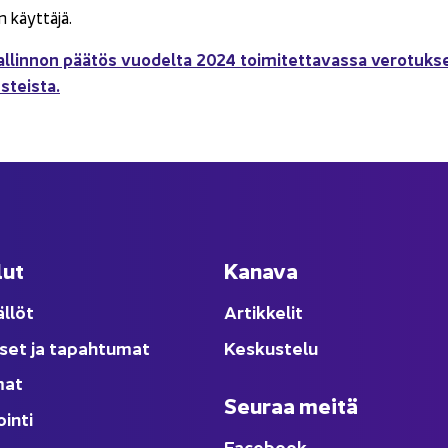
 käyt­tä­jä.
al­lin­non pää­tös vuo­del­ta 2024 toi­mi­tet­ta­vas­sa ve­ro­tuk­se
s­teis­ta.
lut
Ka­na­va
äl­löt
Ar­tik­ke­lit
­set ja ta­pah­tu­mat
Kes­kus­te­lu
­mat
Seu­raa meitä
oin­ti
Face­book