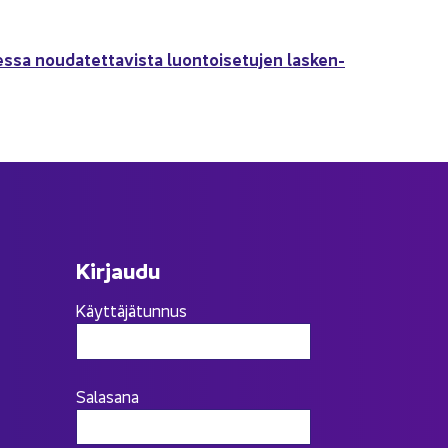
s­sa nou­da­tet­ta­vis­ta luon­toi­se­tu­jen las­ken­
Kir­jau­du
Käyttäjätunnus
Salasana