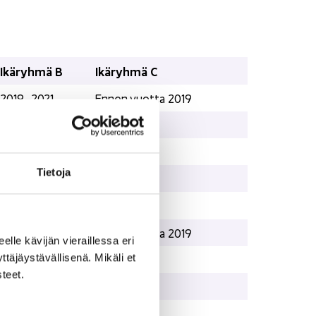
Ikä­ryh­mä B
Ikä­ryh­mä C
2019–2021
Ennen vuot­ta 2019
1,2 %
0,9 %
315 e
330 e
Tie­to­ja
0,21 e / km
0,22 e / km
Ikä­ryh­mä B
Ikä­ryh­mä C
2019–2021
Ennen vuot­ta 2019
eel­le kä­vi­jän vie­rail­les­sa eri
­jäys­tä­väl­li­se­nä. Mi­kä­li et
1,2 %
0,9 %
­teet.
120 e
135 e
0,08 e / km
0,09 e / km