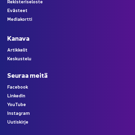
Re­kis­te­ri­se­los­te
Eväs­teet
Me­dia­kort­ti
Ka­na­va
Ar­tik­ke­lit
Kes­kus­te­lu
Seu­raa meitä
Face­book
Lin­ke­dIn
You
Tube
Ins­ta­gram
Uu­tis­kir­je