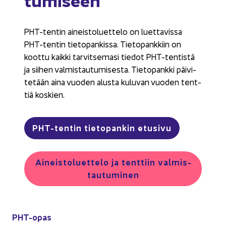
PHT-​tentin ai­neis­to­luet­te­lo on luet­ta­vis­sa
PHT-​tentin tie­to­pan­kis­sa. Tie­to­pank­kiin on
koot­tu kaik­ki tar­vit­se­ma­si tie­dot PHT-​tentistä
ja sii­hen val­mis­tau­tu­mi­ses­ta. Tie­to­pank­ki päi­vi­
te­tään aina vuo­den alus­ta ku­lu­van vuo­den tent­
tiä kos­kien.
PHT-​tentin tie­to­pan­kin etusi­vu
Ai­neis­to­luet­te­lo ja tent­tiin val­mis­
tau­tu­mi­nen
PHT-​opas