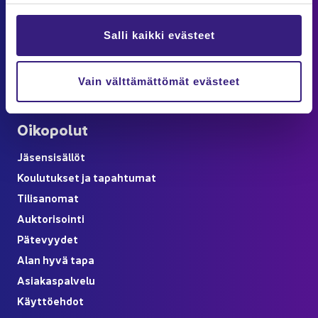
Puh. 09 6850 5750
info@ta­lous­hal­lin­to­liit­to.fi
Salli kaikki evästeet
Las­ku­tus­tie­dot
löy­dät Asiakaspalvelu-​sivulta
Vain välttämättömät evästeet
Verk­ko­kaup­pa­ti­lauk­sen pe­ruu­tus ku­lut­ta­jil­le
Oi­ko­po­lut
Jä­sen­si­säl­löt
Kou­lu­tuk­set ja ta­pah­tu­mat
Ti­li­sa­no­mat
Auk­to­ri­soin­ti
Pä­te­vyy­det
Alan hyvä tapa
Asia­kas­pal­ve­lu
Käyt­tö­eh­dot