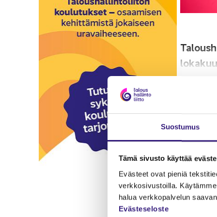
Ta­lous­h
lo­ka­ku
Si­säl­tö ava
Kir­jau­
Suos­tu­mus
Edel­li
Tämä si­vus­to käyt­tää eväs­tei
Eväs­teet ovat pie­niä teks­ti­tie­do
verk­ko­si­vus­toil­la. Käy­täm­me 
halua verk­ko­pal­ve­lun saa­van 
Eväs­te­se­los­te