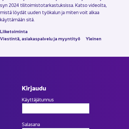
syn 2024 ti­li­toi­mis­to­tar­kas­tuk­sis­sa. Katso vi­deol­ta,
mistä löy­dät uuden työ­ka­lun ja miten voit alkaa
käyt­tä­mään sitä.
Lii­ke­toi­min­ta
Vies­tin­tä, asia­kas­pal­ve­lu ja myyn­ti­työ
Ylei­nen
Kir­jau­du
Käyttäjätunnus
Salasana