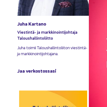
Juha Kar­ta­no
Viestintä-​ ja mark­ki­noin­ti­joh­ta­ja
Ta­lous­hal­lin­to­liit­to
Juha toi­mii Ta­lous­hal­lin­to­lii­ton viestintä-​
ja mark­ki­noin­ti­joh­ta­ja­na.
Jaa ver­kos­tos­sa­si