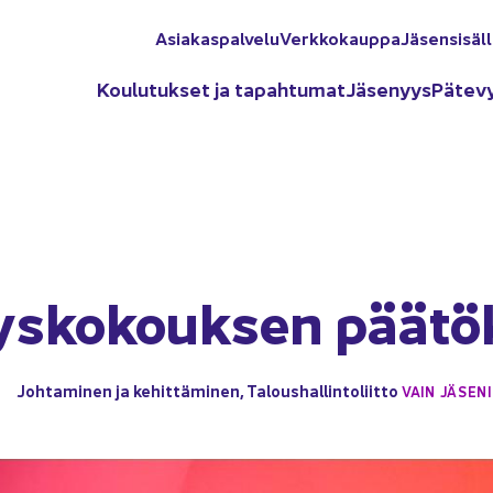
Asia­kas­pal­ve­lu
Verk­ko­kaup­pa
Jä­sen­si­säl­
Kou­lu­tuk­set ja ta­pah­tu­mat
Jä­se­nyys
Pä­te­v
s­ko­kouk­sen pää­tö
Joh­ta­mi­nen ja ke­hit­tä­mi­nen
,
Ta­lous­hal­lin­to­liit­to
VAIN JÄ­SE­NI