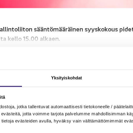
al­lin­to­lii­ton sään­tö­mää­räi­nen syys­ko­kous pi­det
u­ta kello 15.00 al­kaen.
u­tuu Ta­lous­hal­lin­to­lii­ton jä­se­nil­le. Jos olet töis­sä jä­se­ny­ri­tyk
du si­sään
Yk­si­tyis­koh­dat
­nen ar­tik­ke­li
­tä
s­to­ja, jotka tal­len­tu­vat au­to­maat­ti­ses­ti tie­to­ko­neel­le / pää­te­lait­t
eväs­tei­tä, jotta voim­me tar­jo­ta pal­ve­lum­me mah­dol­li­sim­man käyt­tä
tie­to­ja eväs­tei­den avul­la, hy­väk­sy vain vält­tä­mät­tö­mim­mät eväs