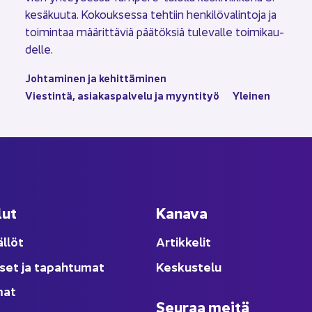
ke­sä­kuu­ta. Ko­kouk­ses­sa teh­tiin hen­ki­lö­va­lin­to­ja ja
toi­min­taa mää­rit­tä­viä pää­tök­siä tu­le­val­le toi­mi­kau­
del­le.
Joh­ta­mi­nen ja ke­hit­tä­mi­nen
Vies­tin­tä, asia­kas­pal­ve­lu ja myyn­ti­työ
Ylei­nen
lut
Ka­na­va
äl­löt
Ar­tik­ke­lit
­set ja ta­pah­tu­mat
Kes­kus­te­lu
­mat
Seu­raa meitä