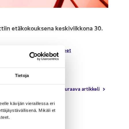
­tiin etä­ko­kouk­se­na kes­ki­viik­ko­na 30.
lue oh­jeet
­ses­sä kir­jau­du si­sään tai
Tie­to­ja
Seu­raa­va ar­tik­ke­li
eel­le kä­vi­jän vie­rail­les­sa eri
­jäys­tä­väl­li­se­nä. Mi­kä­li et
­teet.