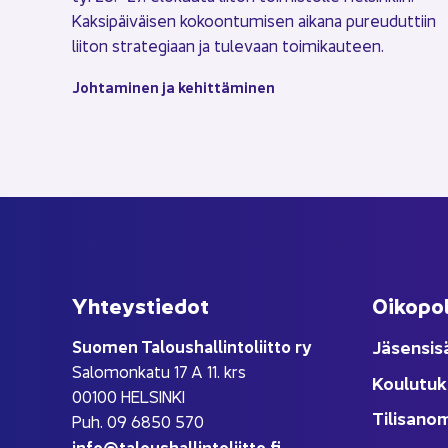
Kak­si­päi­väi­sen ko­koon­tu­mi­sen ai­ka­na pu­reu­dut­tiin
lii­ton stra­te­gi­aan ja tu­le­vaan toi­mi­kau­teen.
Joh­ta­mi­nen ja ke­hit­tä­mi­nen
Yh­teys­tie­dot
Oi­ko­po­
Suo­men Ta­lous­hal­lin­to­liit­to ry
Jä­sen­si­s
Sa­lo­mon­ka­tu 17 A 11. krs
Kou­lu­tuk
00100 HEL­SIN­KI
Ti­li­sa­no
Puh. 09 6850 570
info@ta­lous­hal­lin­to­liit­to.fi