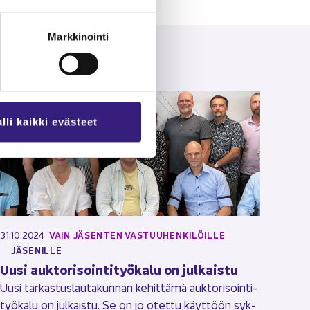
Markkinointi
lli kaikki evästeet
31.10.2024
VAIN JÄ­SEN­TEN VAS­TUU­HEN­KI­LÖIL­LE
JÄ­SE­NIL­LE
Uusi auk­to­ri­soin­ti­työ­ka­lu on jul­kais­tu
Uusi tar­kas­tus­lau­ta­kun­nan ke­hit­tä­mä auk­to­ri­soin­ti­
työ­ka­lu on jul­kais­tu. Se on jo otet­tu käyt­töön syk­