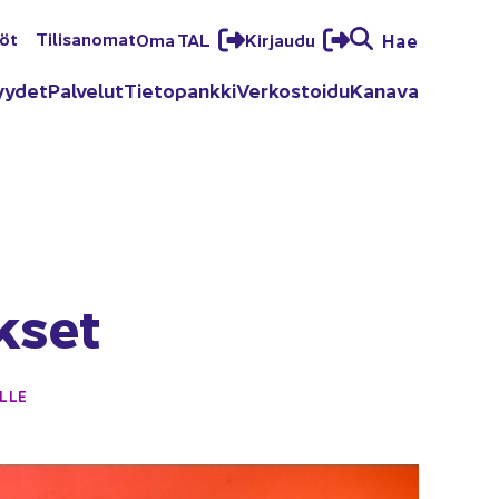
löt
Ti­li­sa­no­mat
Oma TAL
Kir­jau­du
Hae
yy­det
Pal­ve­lut
Tie­to­pank­ki
Ver­kos­toi­du
Ka­na­va
k­set
L­LE