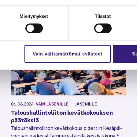
Mieltymykset
Tilastot
Vain välttämättömät evästeet
Sa
06.06.2024
VAIN JÄ­SE­NIL­LE
JÄ­SE­NIL­LE
Ta­lous­hal­lin­to­lii­ton ke­vät­ko­kouk­sen
pää­tök­siä
Ta­lous­hal­lin­to­lii­ton ke­vät­ko­kous pi­det­tiin Ke­sä­päi­
vien yh­tey­des­sä Tampere-​talolla kes­ki­viik­ko­na 5.