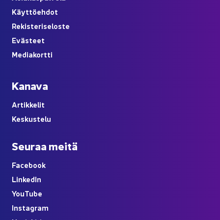
Käyt­tö­eh­dot
Re­kis­te­ri­se­los­te
Eväs­teet
Me­dia­kort­ti
Ka­na­va
Ar­tik­ke­lit
Kes­kus­te­lu
Seu­raa meitä
Face­book
Lin­ke­dIn
You
Tube
Ins­ta­gram