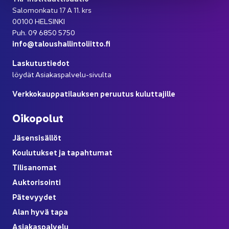
Sa­lo­mon­ka­tu 17 A 11. krs
00100 HEL­SIN­KI
Puh. 09 6850 5750
info@ta­lous­hal­lin­to­liit­to.fi
Las­ku­tus­tie­dot
löy­dät Asiakaspalvelu-​sivulta
Verk­ko­kaup­pa­ti­lauk­sen pe­ruu­tus ku­lut­ta­jil­le
Oi­ko­po­lut
Jä­sen­si­säl­löt
Kou­lu­tuk­set ja ta­pah­tu­mat
Ti­li­sa­no­mat
Auk­to­ri­soin­ti
Pä­te­vyy­det
Alan hyvä tapa
Asia­kas­pal­ve­lu