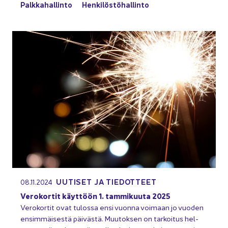
Palk­ka­hal­lin­to
Hen­ki­lös­tö­hal­lin­to
UU­TI­SET JA TIE­DOT­TEET
08.11.2024
Ve­ro­kor­tit käyt­töön 1. tam­mi­kuu­ta 2025
Ve­ro­kor­tit ovat tu­los­sa ensi vuon­na voi­maan jo vuo­den
en­sim­mäi­ses­tä päi­väs­tä. Muu­tok­sen on tar­koi­tus hel­