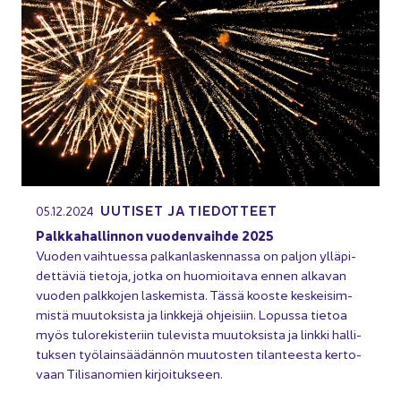
UU­TI­SET JA TIE­DOT­TEET
05.12.2024
Palk­ka­hal­lin­non vuo­den­vaih­de 2025
Vuo­den vaih­tues­sa pal­kan­las­ken­nas­sa on pal­jon yl­lä­pi­
det­tä­viä tie­to­ja, jotka on huo­mioi­ta­va ennen al­ka­van
vuo­den palk­ko­jen las­ke­mis­ta. Tässä koos­te kes­kei­sim­
mis­tä muu­tok­sis­ta ja link­ke­jä oh­jei­siin. Lo­pus­sa tie­toa
myös tu­lo­re­kis­te­riin tu­le­vis­ta muu­tok­sis­ta ja link­ki hal­li­
tuk­sen työ­lain­sää­dän­nön muu­tos­ten ti­lan­tees­ta ker­to­
vaan Ti­li­sa­no­mien kir­joi­tuk­seen.