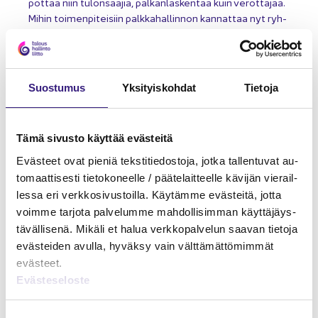
pot­taa niin tu­lon­saa­jia, pal­kan­las­ken­taa kuin ve­rot­ta­jaa.
Mihin toi­men­pi­tei­siin palk­ka­hal­lin­non kan­nat­taa nyt ryh­
tyä?
Palk­ka­hal­lin­to
Hen­ki­lös­tö­hal­lin­to
Suos­tu­mus
Yk­si­tyis­koh­dat
Tie­to­ja
Tämä si­vus­to käyt­tää eväs­tei­tä
Eväs­teet ovat pie­niä teks­ti­tie­dos­to­ja, jotka tal­len­tu­vat au­
to­maat­ti­ses­ti tie­to­ko­neel­le / pää­te­lait­teel­le kä­vi­jän vie­rail­
les­sa eri verk­ko­si­vus­toil­la. Käy­täm­me eväs­tei­tä, jotta
voim­me tar­jo­ta pal­ve­lum­me mah­dol­li­sim­man käyt­tä­jäys­
tä­väl­li­se­nä. Mi­kä­li et halua verk­ko­pal­ve­lun saa­van tie­to­ja
eväs­tei­den avul­la, hy­väk­sy vain vält­tä­mät­tö­mim­mät
eväs­teet.
Eväs­te­se­los­te
PALK­KA­BLO­GI
27.01.2022