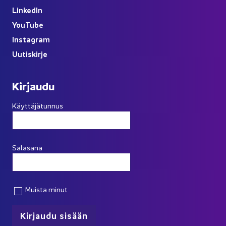
Lin­ke­dIn
You
Tube
Ins­ta­gram
Uu­tis­kir­je
Kir­jau­du
Käyttäjätunnus
Salasana
Muista minut