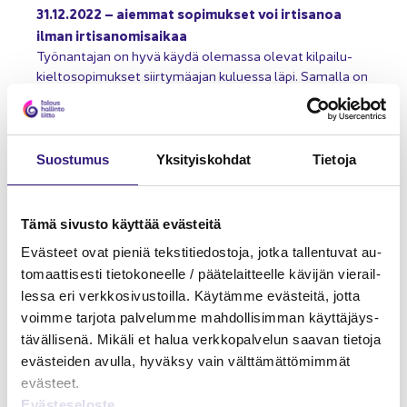
31.12.2022 – ai­em­mat so­pi­muk­set voi ir­ti­sa­noa
ilman ir­ti­sa­no­mi­sai­kaa
Työ­nan­ta­jan on hyvä käydä ole­mas­sa ole­vat kil­pai­lu­
kiel­to­so­pi­muk­set siir­ty­mä­ajan ku­lues­sa läpi. Sa­mal­la on
hyvä var­mis­taa, että eri­tyi­nen syy, jonka vuok­si so­pi­mus
on ai­ka­naan tehty, on edel­leen ole­mas­sa.
Palk­ka­hal­lin­to
Hen­ki­lös­tö­hal­lin­to
Suos­tu­mus
Yk­si­tyis­koh­dat
Tie­to­ja
Tämä si­vus­to käyt­tää eväs­tei­tä
Eväs­teet ovat pie­niä teks­ti­tie­dos­to­ja, jotka tal­len­tu­vat au­
to­maat­ti­ses­ti tie­to­ko­neel­le / pää­te­lait­teel­le kä­vi­jän vie­rail­
les­sa eri verk­ko­si­vus­toil­la. Käy­täm­me eväs­tei­tä, jotta
voim­me tar­jo­ta pal­ve­lum­me mah­dol­li­sim­man käyt­tä­jäys­
tä­väl­li­se­nä. Mi­kä­li et halua verk­ko­pal­ve­lun saa­van tie­to­ja
eväs­tei­den avul­la, hy­väk­sy vain vält­tä­mät­tö­mim­mät
eväs­teet.
Eväs­te­se­los­te