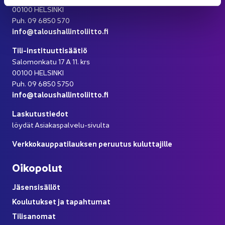
00100 HEL­SIN­KI
Puh. 09 6850 570
info@ta­lous­hal­lin­to­liit­to.fi
Tili-​instituuttisäätiö
Sa­lo­mon­ka­tu 17 A 11. krs
00100 HEL­SIN­KI
Puh. 09 6850 5750
info@ta­lous­hal­lin­to­liit­to.fi
Las­ku­tus­tie­dot
löy­dät Asiakaspalvelu-​sivulta
Verk­ko­kaup­pa­ti­lauk­sen pe­ruu­tus ku­lut­ta­jil­le
Oi­ko­po­lut
Jä­sen­si­säl­löt
Kou­lu­tuk­set ja ta­pah­tu­mat
Ti­li­sa­no­mat