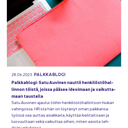
PALK­KA­BLO­GI
28.06.2023
Palk­ka­blo­gi: Satu Au­vi­nen naut­tii hen­ki­lös­tö­hal­
lin­non töis­tä, jois­sa pää­see ideoi­maan ja vai­kut­ta­
maan taus­tal­la
Satu Au­vi­nen ajau­tui töi­hin hen­ki­lös­tö­hal­lin­toon hiu­kan
va­hin­gos­sa. HR:stä hän on löy­tä­nyt oman paik­kan­sa:
työs­sä saa aut­taa asiak­kai­ta, käyt­tää kie­li­tai­to­aan ja
luo­vuut­taan sekä vai­kut­taa sii­hen, miten asioi­ta teh­
dään yri­tyk­sis­sä.