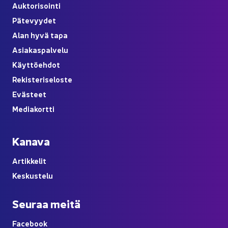
Auk­to­ri­soin­ti
Pä­te­vyy­det
Alan hyvä tapa
Asia­kas­pal­ve­lu
Käyt­tö­eh­dot
Re­kis­te­ri­se­los­te
Eväs­teet
Me­dia­kort­ti
Ka­na­va
Ar­tik­ke­lit
Kes­kus­te­lu
Seu­raa meitä
Face­book