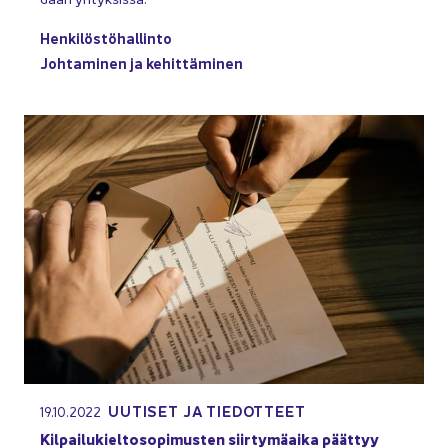
Hen­ki­lös­tö­hal­lin­to
Joh­ta­mi­nen ja ke­hit­tä­mi­nen
UU­TI­SET JA TIE­DOT­TEET
19.10.2022
Kil­pai­lu­kiel­to­so­pi­mus­ten siir­ty­mä­ai­ka päät­tyy