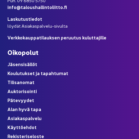
Puh. 09 6850 5750
info@ta­lous­hal­lin­to­liit­to.fi
Las­ku­tus­tie­dot
löy­dät Asiakaspalvelu-​sivulta
Verk­ko­kaup­pa­ti­lauk­sen pe­ruu­tus ku­lut­ta­jil­le
Oi­ko­po­lut
Jä­sen­si­säl­löt
Kou­lu­tuk­set ja ta­pah­tu­mat
Ti­li­sa­no­mat
Auk­to­ri­soin­ti
Pä­te­vyy­det
Alan hyvä tapa
Asia­kas­pal­ve­lu
Käyt­tö­eh­dot
Re­kis­te­ri­se­los­te