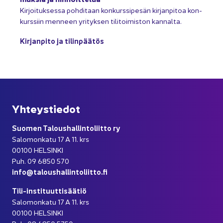
Kir­joi­tuk­ses­sa poh­di­taan kon­kurs­si­pe­sän kir­jan­pi­toa kon­
kurs­siin men­neen yri­tyk­sen ti­li­toi­mis­ton kan­nal­ta.
Kir­jan­pi­to ja ti­lin­pää­tös
Yh­teys­tie­dot
Suo­men Ta­lous­hal­lin­to­liit­to ry
Sa­lo­mon­ka­tu 17 A 11. krs
00100 HEL­SIN­KI
Puh. 09 6850 570
info@ta­lous­hal­lin­to­liit­to.fi
Tili-​instituuttisäätiö
Sa­lo­mon­ka­tu 17 A 11. krs
00100 HEL­SIN­KI