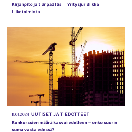
Kir­jan­pi­to ja ti­lin­pää­tös
Yri­tys­ju­ri­diik­ka
Lii­ke­toi­min­ta
UU­TI­SET JA TIE­DOT­TEET
11.01.2024
Kon­kurs­sien määrä kas­voi edel­leen – onko suu­rin
suma vasta edes­sä?