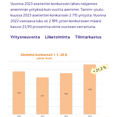
Vuon­na 2023 ase­tet­tiin kon­kurs­siin lähes nel­jän­nes
enem­män yri­tyk­siä kuin vuot­ta ai­em­min. Tammi–jou­lu­
kuus­sa 2023 ase­tet­tiin kon­kurs­siin 2 715 yri­tys­tä. Vuon­na
2022 vas­taa­va luku oli 2 189, joten kon­kurs­sien määrä
kas­voi 23,90 pro­sent­tia viime vuo­teen ver­rat­tu­na.
Yri­tys­neu­von­ta
Lii­ke­toi­min­ta
Ti­lin­tar­kas­tus