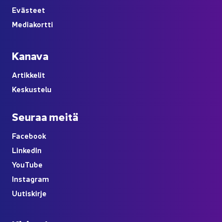
Eväs­teet
Me­dia­kort­ti
Ka­na­va
Ar­tik­ke­lit
Kes­kus­te­lu
Seu­raa meitä
Face­book
Lin­ke­dIn
You
Tube
Ins­ta­gram
Uu­tis­kir­je