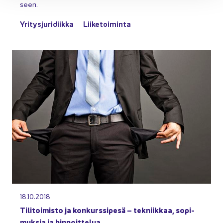
seen.
Yri­tys­ju­ri­diik­ka
Lii­ke­toi­min­ta
18.10.2018
Ti­li­toi­mis­to ja kon­kurs­si­pe­sä – tek­niik­kaa, so­pi­
muk­sia ja hin­noit­te­lua