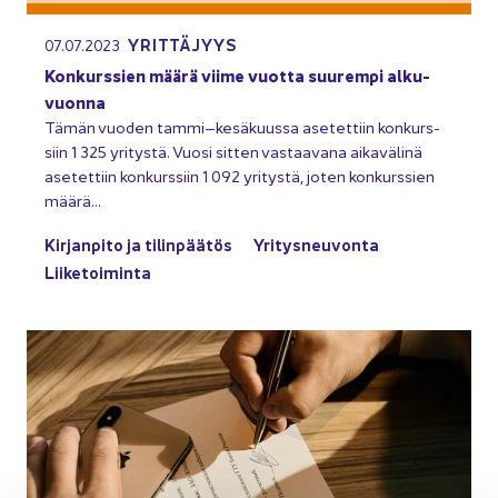
YRIT­TÄ­JYYS
07.07.2023
Kon­kurs­sien määrä viime vuot­ta suu­rem­pi al­ku­
vuon­na
Tämän vuo­den tammi–ke­sä­kuus­sa ase­tet­tiin kon­kurs­
siin 1 325 yri­tys­tä. Vuosi sit­ten vas­taa­va­na ai­ka­vä­li­nä
ase­tet­tiin kon­kurs­siin 1 092 yri­tys­tä, joten kon­kurs­sien
määrä…
Kir­jan­pi­to ja ti­lin­pää­tös
Yri­tys­neu­von­ta
Lii­ke­toi­min­ta