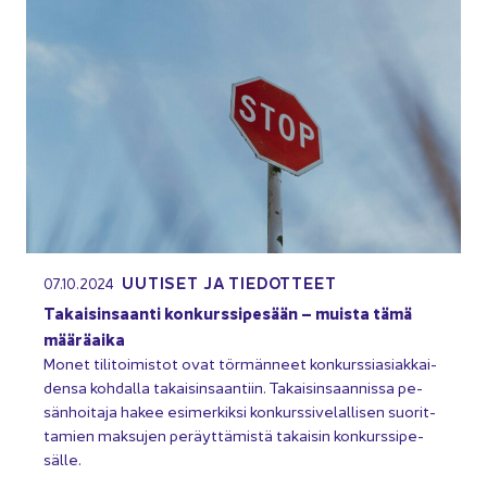
UU­TI­SET JA TIE­DOT­TEET
07.10.2024
Ta­kai­sin­saan­ti kon­kurs­si­pe­sään – muis­ta tämä
mää­rä­ai­ka
Monet ti­li­toi­mis­tot ovat tör­män­neet kon­kurs­sia­siak­kai­
den­sa koh­dal­la ta­kai­sin­saan­tiin. Ta­kai­sin­saan­nis­sa pe­
sän­hoi­ta­ja hakee esi­mer­kik­si kon­kurs­si­ve­lal­li­sen suo­rit­
ta­mien mak­su­jen pe­räyt­tä­mis­tä ta­kai­sin kon­kurs­si­pe­
säl­le.