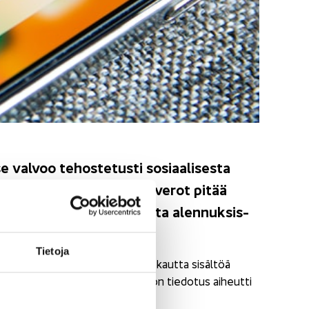
 val­voo te­hos­te­tus­ti so­si­aa­li­ses­ta
ut­ti tie­dot­tees­saan, että verot pitää
tuot­teis­ta ja poik­kea­vis­ta alen­nuk­sis­
Tie­to­ja
ien ja eri­lais­ten verk­koa­lus­to­jen kaut­ta si­säl­töä
il­mais­tuot­teis­ta. Ve­ro­hal­lin­non tie­do­tus ai­heut­ti