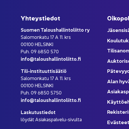
Yh­teys­tie­dot
Oi­ko­po­
Suo­men Ta­lous­hal­lin­to­liit­to ry
Jä­sen­si­s
Sa­lo­mon­ka­tu 17 A 11. krs
Kou­lu­tuk
00100 HEL­SIN­KI
Ti­li­sa­no
Puh. 09 6850 570
info@ta­lous­hal­lin­to­liit­to.fi
Auk­to­ri­s
Pä­te­vyy
Tili-​instituuttisäätiö
Sa­lo­mon­ka­tu 17 A 11. krs
Alan hyv
00100 HEL­SIN­KI
Asia­kas­p
Puh. 09 6850 5750
info@ta­lous­hal­lin­to­liit­to.fi
Käyt­tö­e
Re­kis­te­ri
Las­ku­tus­tie­dot
löy­dät Asiakaspalvelu-​sivulta
Eväs­tee