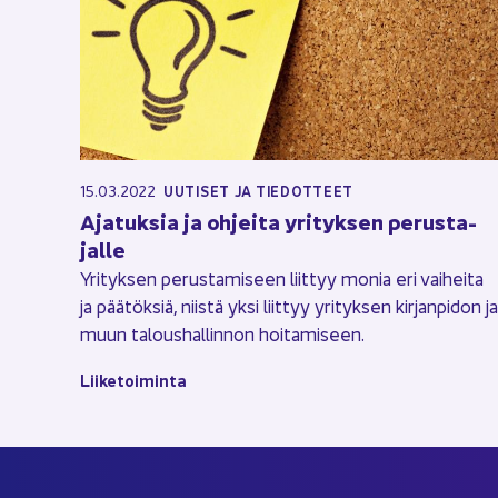
15.03.2022
UU­TI­SET JA TIE­DOT­TEET
Aja­tuk­sia ja oh­jei­ta yri­tyk­sen pe­rus­ta­
jal­le
Yri­tyk­sen pe­rus­ta­mi­seen liit­tyy monia eri vai­hei­ta
ja pää­tök­siä, niis­tä yksi liit­tyy yri­tyk­sen kir­jan­pi­don ja
muun ta­lous­hal­lin­non hoi­ta­mi­seen.
Lii­ke­toi­min­ta