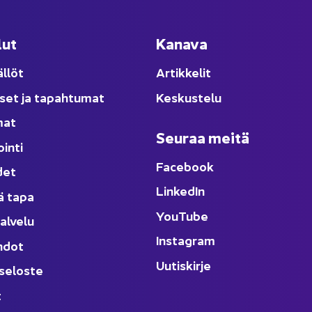
lut
Ka­na­va
äl­löt
Ar­tik­ke­lit
­set ja ta­pah­tu­mat
Kes­kus­te­lu
­mat
Seu­raa meitä
oin­ti
Face­book
­det
Lin­ke­dIn
ä tapa
You
Tube
al­ve­lu
Ins­ta­gram
h­dot
Uu­tis­kir­je
­se­los­te
t