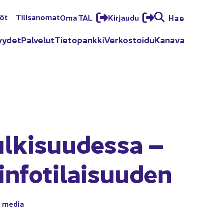
löt
Ti­li­sa­no­mat
Oma TAL
Kir­jau­du
Hae
yy­det
Pal­ve­lut
Tie­to­pank­ki
Ver­kos­toi­du
Ka­na­va
ul­ki­suu­des­sa –
in­fo­ti­lai­suu­den
en media