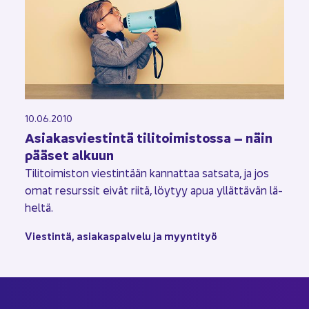
10.06.2010
Asia­kas­vies­tin­tä ti­li­toi­mis­tos­sa – näin
pää­set al­kuun
Ti­li­toi­mis­ton vies­tin­tään kan­nat­taa sat­sa­ta, ja jos
omat re­surs­sit eivät riitä, löy­tyy apua yl­lät­tä­vän lä­
hel­tä.
Vies­tin­tä, asia­kas­pal­ve­lu ja myyn­ti­työ