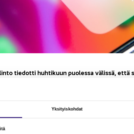
lin­to tie­dot­ti huh­ti­kuun puo­les­sa vä­lis­sä, että se
a saa­tu­ja tu­lo­ja tänä vuon­na. Ve­rot­ta­ja muis­t
ait­si ra­ha­pal­kas­ta, myös il­mai­sek­si saa­duis­ta 
Yk­si­tyis­koh­dat
­to muis­tut­taa niin ikää, että vai­kut­ta­jien, tu­bet­ta­jien, blog­gaa­j
 pitää mak­saa veroa saa­mis­taan ra­ha­palk­kiois­ta, alen­nuk­sis­ta ja 
­ran me­dia­huo­mio­ta.
­tä