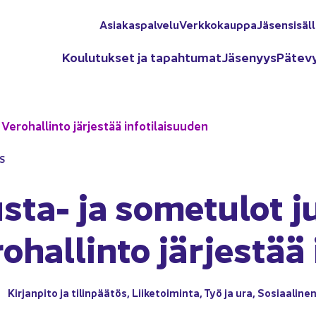
Asia­kas­pal­ve­lu
Verk­ko­kaup­pa
Jä­sen­si­säl­
Kou­lu­tuk­set ja ta­pah­tu­mat
Jä­se­nyys
Pä­te­v
e­ro­hal­lin­to jär­jes­tää in­fo­ti­lai­suu­den
YS
sta-​ ja so­me­tu­lot j
o­hal­lin­to jär­jes­tää 
Kir­jan­pi­to ja ti­lin­pää­tös
,
Lii­ke­toi­min­ta
,
Työ ja ura
,
So­si­aa­li­n