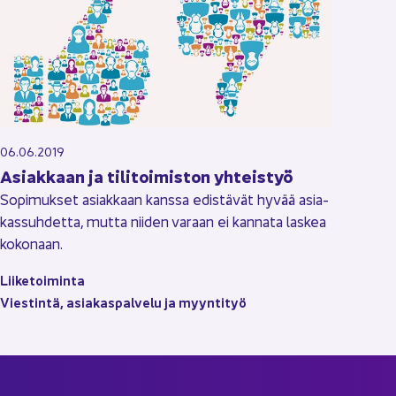
06.06.2019
Asiak­kaan ja ti­li­toi­mis­ton yh­teis­työ
So­pi­muk­set asiak­kaan kans­sa edis­tä­vät hyvää asia­
kas­suh­det­ta, mutta nii­den va­raan ei kan­na­ta las­kea
ko­ko­naan.
Lii­ke­toi­min­ta
Vies­tin­tä, asia­kas­pal­ve­lu ja myyn­ti­työ