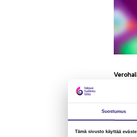
Ve­ro­hal­
me­dias­t
mak­saa p
ta.
Suos­tu­mus
Ve­ro­hal­lin
tuot­ta­vien
jon­kin ver
Tämä si­vus­to käyt­tää eväs­tei