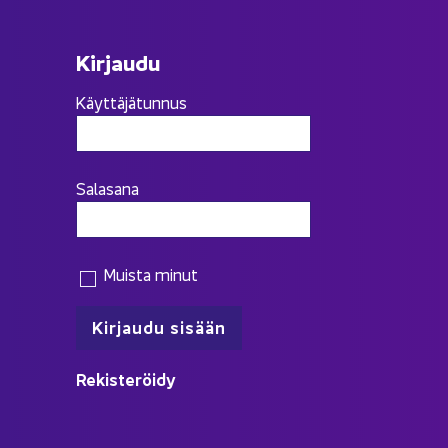
Kir­jau­du
Käyttäjätunnus
Salasana
Muista minut
Re­kis­te­röi­dy