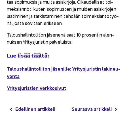
taa so­pi­muk­sia ja muita asia­kir­jo­ja. Oi­keu­del­li­set toi­
mek­sian­not, kuten so­pi­mus­ten ja mui­den asia­kir­jo­jen
laa­ti­mi­nen ja tar­kis­ta­mi­nen teh­dään toi­mek­sian­to­työ­
nä, josta so­vi­taan erik­seen.
Ta­lous­hal­lin­to­lii­ton jä­se­ne­nä saat 10 pro­sen­tin alen­
nuk­sen Yri­tys­ju­ris­tin pal­ve­luis­ta.
Lue lisää tääl­tä:
Ta­lous­hal­lin­to­lii­ton jä­se­nil­le: Yri­tys­ju­ris­tin la­ki­neu­
von­ta
Yri­tys­ju­ris­tien verk­ko­si­vut
Edel­li­nen ar­tik­ke­li
Seu­raa­va ar­tik­ke­li