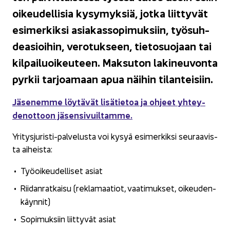
oi­keu­del­li­sia ky­sy­myk­siä, jotka liit­ty­vät
esi­mer­kik­si asia­kas­so­pi­muk­siin, työ­suh­
de­asioi­hin, ve­ro­tuk­seen, tie­to­suo­jaan tai
kil­pai­luoi­keu­teen. Mak­su­ton la­ki­neu­von­ta
pyr­kii tar­joa­maan apua näi­hin ti­lan­tei­siin.
Jä­se­nem­me löy­tä­vät li­sä­tie­toa ja oh­jeet yh­tey­
den­ot­toon jä­sen­si­vuil­tam­me.
Yritysjuristi-​palvelusta voi kysyä esi­mer­kik­si seu­raa­vis­
ta ai­heis­ta:
Työ­oi­keu­del­li­set asiat
Rii­dan­rat­kai­su (rekla­maa­tiot, vaa­ti­muk­set, oi­keu­den­
käyn­nit)
So­pi­muk­siin liit­ty­vät asiat