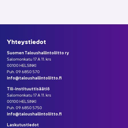
Yh­teys­tie­dot
Suo­men Ta­lous­hal­lin­to­liit­to ry
Sa­lo­mon­ka­tu 17 A 11. krs
00100 HEL­SIN­KI
Puh. 09 6850 570
info@ta­lous­hal­lin­to­liit­to.fi
Tili-​instituuttisäätiö
Sa­lo­mon­ka­tu 17 A 11. krs
00100 HEL­SIN­KI
Puh. 09 6850 5750
info@ta­lous­hal­lin­to­liit­to.fi
Las­ku­tus­tie­dot