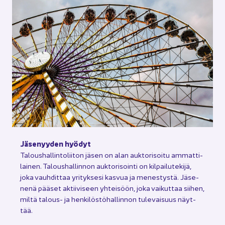
Jä­se­nyy­den hyö­dyt
Ta­lous­hal­lin­to­lii­ton jäsen on alan auk­to­ri­soi­tu am­mat­ti­
lai­nen. Ta­lous­hal­lin­non auk­to­ri­soin­ti on kil­pai­lu­te­ki­jä,
joka vauh­dit­taa yri­tyk­se­si kas­vua ja me­nes­tys­tä. Jä­se­
ne­nä pää­set ak­tii­vi­seen yh­tei­söön, joka vai­kut­taa sii­hen,
miltä talous-​ ja hen­ki­lös­tö­hal­lin­non tu­le­vai­suus näyt­
tää.