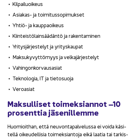
Kil­pai­luoi­keus
Asiakas-​ ja toi­mi­tus­so­pi­muk­set
Yhtiö-​ ja kaup­pa­oi­keus
Kiin­teis­tö­lain­sää­dän­tö ja ra­ken­ta­mi­nen
Yri­tys­jär­jes­te­lyt ja yri­tys­kau­pat
Mak­su­ky­vyt­tö­myys ja vel­ka­jär­jes­te­lyt
Va­hin­gon­kor­vaus­asiat
Tek­no­lo­gia, IT ja tie­to­suo­ja
Ve­ro­asiat
Mak­sul­li­set toi­mek­sian­not –10
pro­sent­tia jä­se­nil­lem­me
Huo­mioit­han, että neu­von­ta­pal­ve­lus­sa ei voida kä­si­
tel­lä oi­keu­del­li­sia toi­mek­sian­to­ja eikä laa­tia tai tar­kis­