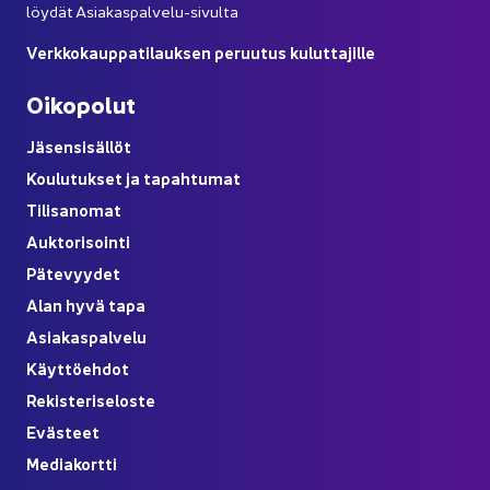
löy­dät Asiakaspalvelu-​sivulta
Verk­ko­kaup­pa­ti­lauk­sen pe­ruu­tus ku­lut­ta­jil­le
Oi­ko­po­lut
Jä­sen­si­säl­löt
Kou­lu­tuk­set ja ta­pah­tu­mat
Ti­li­sa­no­mat
Auk­to­ri­soin­ti
Pä­te­vyy­det
Alan hyvä tapa
Asia­kas­pal­ve­lu
Käyt­tö­eh­dot
Re­kis­te­ri­se­los­te
Eväs­teet
Me­dia­kort­ti