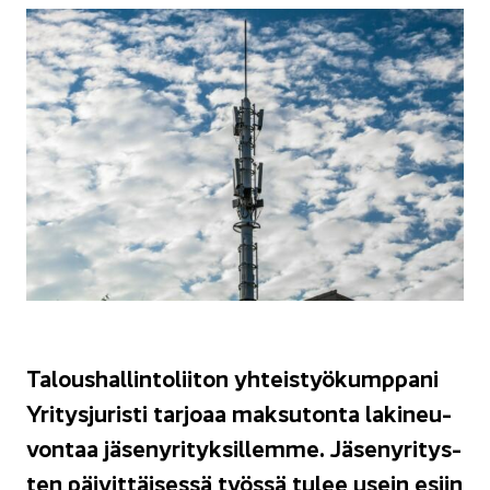
Ta­lous­hal­lin­to­lii­ton yh­teis­työ­kump­pa­ni
Yri­tys­ju­ris­ti tar­jo­aa mak­su­ton­ta la­ki­neu­
von­taa jä­se­ny­ri­tyk­sil­lem­me. Jä­se­ny­ri­tys­
ten päi­vit­täi­ses­sä työs­sä tulee usein esiin