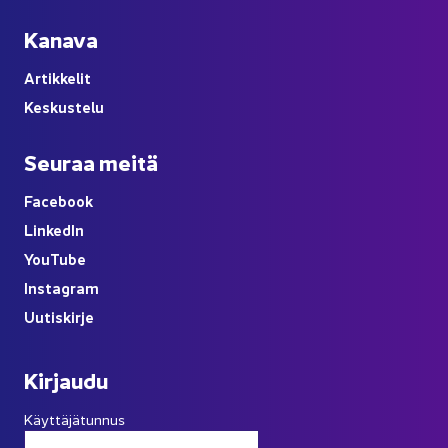
Ka­na­va
Ar­tik­ke­lit
Kes­kus­te­lu
Seu­raa meitä
Face­book
Lin­ke­dIn
You
Tube
Ins­ta­gram
Uu­tis­kir­je
Kir­jau­du
Käyttäjätunnus