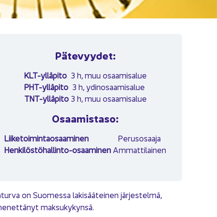
Pä­te­vyy­det:
KLT-​ylläpito
3 h, muu osaa­mi­sa­lue
PHT-​ylläpito
3 h, ydin­osaa­mi­sa­lue
TNT-​ylläpito
3 h, muu osaa­mi­sa­lue
Osaa­mis­ta­so:
Lii­ke­toi­min­tao­saa­mi­nen
Pe­rus­osaa­ja
Henkilöstöhallinto-​osaaminen
Am­mat­ti­lai­nen
a­tur­va on Suo­mes­sa la­ki­sää­tei­nen jär­jes­tel­mä,
me­net­tä­nyt mak­su­ky­kyn­sä.