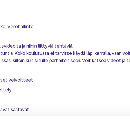
­kö, Ve­ro­hal­lin­to
i­deoi­ta ja nii­hin liit­ty­viä teh­tä­viä.
 tun­tia. Koko kou­lu­tus­ta ei tar­vit­se käydä läpi ker­ral­la, vaan voi
­sa­si sil­loin kun si­nul­le par­hai­ten sopii. Voit kat­soa vi­deot ja t
ei­set vel­voit­teet
t­te­ly
­ta­vat saa­ta­vat