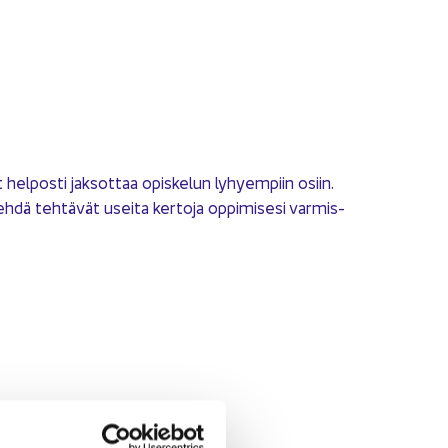
t hel­pos­ti jak­sot­taa opis­ke­lun ly­hyem­piin osiin.
ehdä teh­tä­vät usei­ta ker­to­ja op­pi­mi­se­si var­mis­