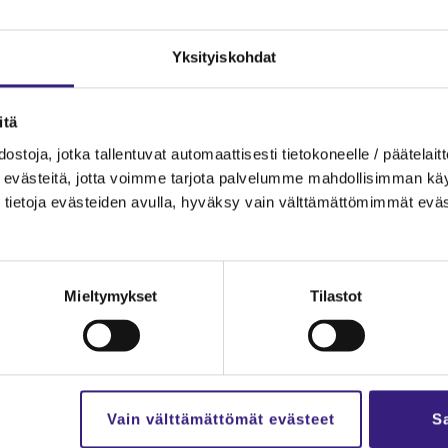
Yk­si­tyis­koh­dat
­tä
s­to­ja, jotka tal­len­tu­vat au­to­maat­ti­ses­ti tie­to­ko­neel­le / pää­te­lait­t
 2026.
eväs­tei­tä, jotta voim­me tar­jo­ta pal­ve­lum­me mah­dol­li­sim­man käyt­tä
tie­to­ja eväs­tei­den avul­la, hy­väk­sy vain vält­tä­mät­tö­mim­mät eväs
­tö
Mieltymykset
Tilastot
a kes­kei­set vel­voit­teet
Vain välttämättömät evästeet
Sa