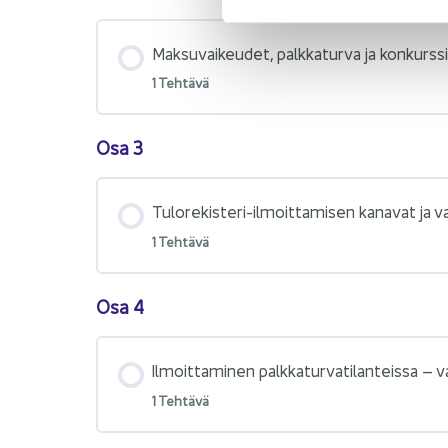
Mak­su­vai­keu­det, palk­ka­tur­va ja kon­kurs­s
1 Teh­tä­vä
Osa 3
Tulorekisteri-​ilmoittamisen ka­na­vat ja va
1 Teh­tä­vä
Osa 4
Il­moit­ta­mi­nen palk­ka­tur­va­ti­lan­teis­sa – 
1 Teh­tä­vä