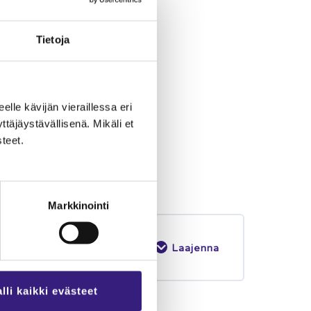
Tie­to­ja
eel­le kä­vi­jän vie­rail­les­sa eri
­jäys­tä­väl­li­se­nä. Mi­kä­li et
­teet.
Markkinointi
Laajenna
lli kaikki evästeet