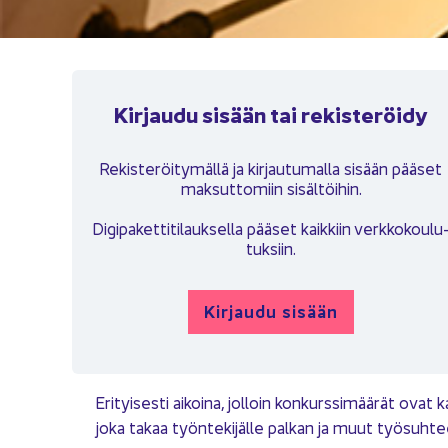
Kir­jau­du si­sään tai re­kis­te­röi­dy
Re­kis­te­röi­ty­mäl­lä ja kir­jau­tu­mal­la si­sään pää­set
mak­sut­to­miin si­säl­töi­hin.
Di­gi­pa­ket­ti­ti­lauk­sel­la pää­set kaik­kiin verk­ko­kou­lu
tuk­siin.
Kir­jau­du si­sään
Eri­tyi­ses­ti ai­koi­na, jol­loin kon­kurs­si­mää­rät ova
joka takaa työn­te­ki­jäl­le pal­kan ja muut työ­suh­te