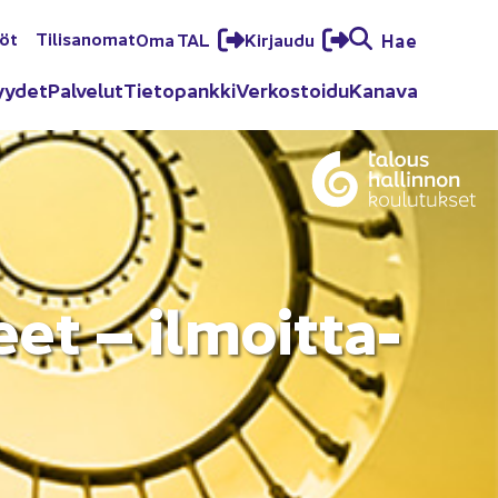
löt
Ti­li­sa­no­mat
Oma TAL
Kir­jau­du
Hae
yy­det
Pal­ve­lut
Tie­to­pank­ki
Ver­kos­toi­du
Ka­na­va
eet – il­moit­ta­