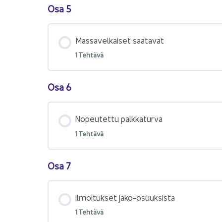
Osa 5
Mas­sa­vel­kai­set saa­ta­vat
1 Teh­tä­vä
Osa 6
No­peu­tet­tu palkkaturva​
1 Teh­tä­vä
Osa 7
Il­moi­tuk­set jako-​osuuksista​
1 Teh­tä­vä