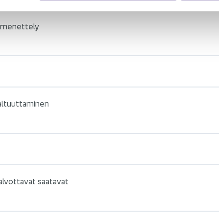
i­me­net­te­ly
l­tuut­ta­mi­nen
val­vot­ta­vat saa­ta­vat