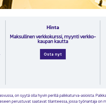
Hinta
Mak­sul­li­nen verk­ko­kurs­si, myyn­ti verk­ko­
kau­pan kaut­ta
Osta nyt
­
t kas­vus­sa, on syytä olla hyvin pe­ril­lä palkkaturva-​asioista. Palk­k
e­seen pe­rus­tu­vat saa­ta­vat ti­lan­tees­sa, jossa työ­nan­ta­ja on 