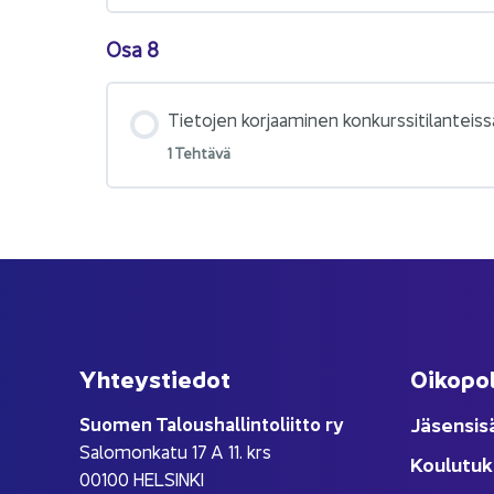
Osa 8
Tie­to­jen kor­jaa­mi­nen kon­kurs­si­ti­lan­teis­
1 Teh­tä­vä
Yh­teys­tie­dot
Oi­ko­po­
Suo­men Ta­lous­hal­lin­to­liit­to ry
Jä­sen­si­s
Sa­lo­mon­ka­tu 17 A 11. krs
Kou­lu­tuk
00100 HEL­SIN­KI