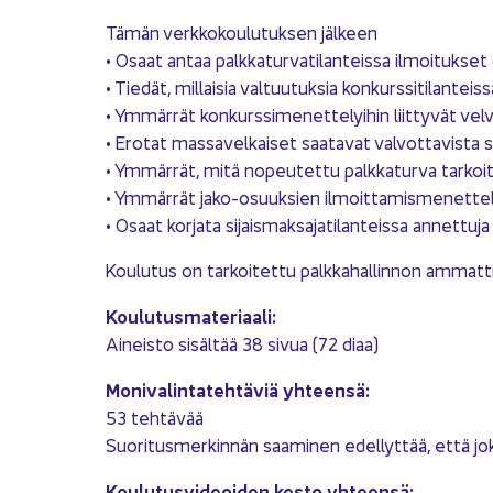
Tämän verk­ko­kou­lu­tuk­sen jäl­keen
• Osaat antaa palk­ka­tur­va­ti­lan­teis­sa il­moi­tuk­set oi
• Tie­dät, mil­lai­sia val­tuu­tuk­sia kon­kurs­si­ti­lan­teis
• Ym­mär­rät kon­kurs­si­me­net­te­lyi­hin liit­ty­vät vel­
• Ero­tat mas­sa­vel­kai­set saa­ta­vat val­vot­ta­vis­ta 
• Ym­mär­rät, mitä no­peu­tet­tu palk­ka­tur­va tar­koit­
• Ym­mär­rät jako-​osuuksien il­moit­ta­mis­me­net­te­
• Osaat kor­ja­ta si­jais­mak­sa­ja­ti­lan­teis­sa an­net­tu­ja 
Kou­lu­tus on tar­koi­tet­tu palk­ka­hal­lin­non am­mat­ti
Kou­lu­tus­ma­te­ri­aa­li:
Ai­neis­to si­säl­tää 38 sivua (72 diaa)
Mo­ni­va­lin­ta­teh­tä­viä yh­teen­sä:
53 teh­tä­vää
Suo­ri­tus­mer­kin­nän saa­mi­nen edel­lyt­tää, että jo­
Kou­lu­tus­vi­deoi­den kesto yh­teen­sä: