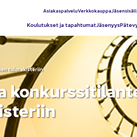
Asia­kas­pal­ve­lu
Verk­ko­kaup­pa
Jä­sen­si­säl­
Kou­lu­tuk­set ja ta­pah­tu­mat
Jä­se­nyys
Pä­te­v
n tu­lo­re­kis­te­riin
kon­kurs­si­ti­lan­t
s­te­riin