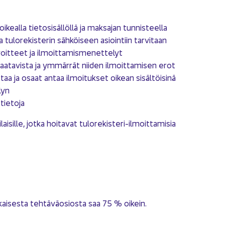
­keal­la tie­to­si­säl­löl­lä ja mak­sa­jan tun­nis­teel­la
­sa tu­lo­re­kis­te­rin säh­köi­seen asioin­tiin tar­vi­taan
voit­teet ja il­moit­ta­mis­me­net­te­lyt
saa­ta­vis­ta ja ym­mär­rät nii­den il­moit­ta­mi­sen erot
taa ja osaat antaa il­moi­tuk­set oi­kean si­säl­töi­si­nä
lyn
tie­to­ja
­lai­sil­le, jotka hoi­ta­vat tulorekisteri-​ilmoittamisia
kai­ses­ta teh­tä­vä­osios­ta saa 75 % oi­kein.