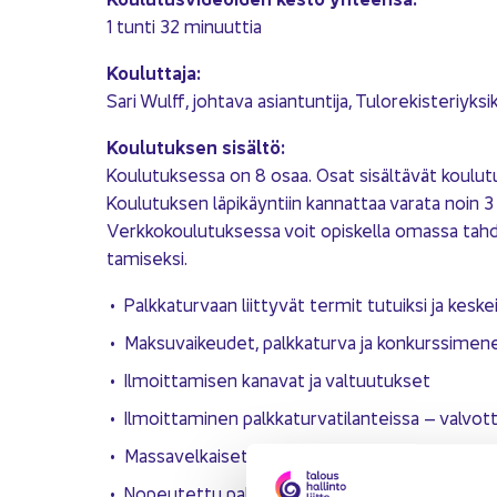
1 tunti 32 mi­nuut­tia
Kou­lut­ta­ja:
Sari Wulff, joh­ta­va asian­tun­ti­ja, Tu­lo­re­kis­te­riyk­sik
Kou­lu­tuk­sen si­säl­tö:
Kou­lu­tuk­ses­sa on 8 osaa. Osat si­säl­tä­vät kou­lu­tus­v
Kou­lu­tuk­sen lä­pi­käyn­tiin kan­nat­taa va­ra­ta noin 3
Verk­ko­kou­lu­tuk­ses­sa voit opis­kel­la omas­sa tah­dis
ta­mi­sek­si.
Palk­ka­tur­vaan liit­ty­vät ter­mit tu­tuik­si ja kes­k
Mak­su­vai­keu­det, palk­ka­tur­va ja kon­kurs­si­me­ne
Il­moit­ta­mi­sen ka­na­vat ja val­tuu­tuk­set
Il­moit­ta­mi­nen palk­ka­tur­va­ti­lan­teis­sa – val­vot
Mas­sa­vel­kai­set saa­ta­vat
No­peu­tet­tu palk­ka­tur­va