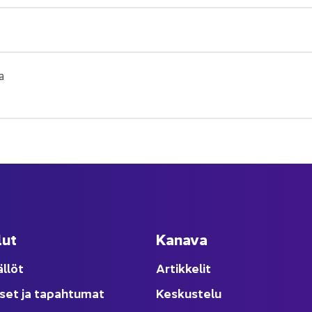
sa
lut
Ka­na­va
äl­löt
Ar­tik­ke­lit
­set ja ta­pah­tu­mat
Kes­kus­te­lu