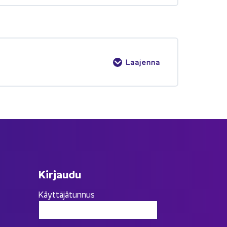
Laajenna
Kir­jau­du
Käyttäjätunnus