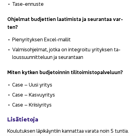
Tase-​ennuste
Oh­jel­mat bud­jet­tien laa­ti­mis­ta ja seu­ran­taa var­
ten?
Pie­ny­ri­tyk­sen Excel-​mallit
Val­mis­oh­jel­mat, jotka on in­tegroi­tu yri­tyk­sen ta­
lous­suun­nit­te­luun ja seu­ran­taan
Miten kyt­ken bud­je­toin­nin ti­li­toi­mis­to­pal­ve­luun?
Case – Uusi yri­tys
Case – Kas­vu­yri­tys
Case – Krii­siy­ri­tys
Li­sä­tie­to­ja
Kou­lu­tuk­sen lä­pi­käyn­tiin kan­nat­taa va­ra­ta noin 5 tun­tia.