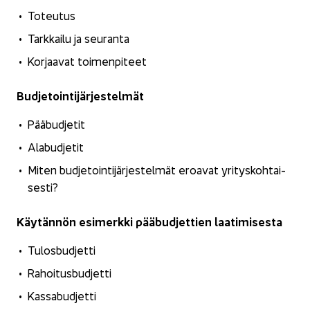
To­teu­tus
Tark­kai­lu ja seu­ran­ta
Kor­jaa­vat toi­men­pi­teet
Bud­je­toin­ti­jär­jes­tel­mät
Pää­bud­je­tit
Ala­bud­je­tit
Miten bud­je­toin­ti­jär­jes­tel­mät eroa­vat yri­tys­koh­tai­
ses­ti?
Käy­tän­nön esi­merk­ki pää­bud­jet­tien laa­ti­mi­ses­ta
Tu­los­bud­jet­ti
Ra­hoi­tus­bud­jet­ti
Kas­sa­bud­jet­ti