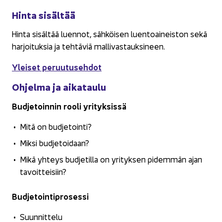
Hinta si­säl­tää
Hinta si­säl­tää luen­not, säh­köi­sen luen­toai­neis­ton sekä
har­joi­tuk­sia ja teh­tä­viä mal­li­vas­tauk­si­neen.
Ylei­set pe­ruu­tuseh­dot
Oh­jel­ma ja ai­ka­tau­lu
Bud­je­toin­nin rooli yri­tyk­sis­sä
Mitä on bud­je­toin­ti?
Miksi bud­je­toi­daan?
Mikä yh­teys bud­je­til­la on yri­tyk­sen pi­dem­män ajan
ta­voit­tei­siin?
Bud­je­toin­ti­pro­ses­si
Suun­nit­te­lu