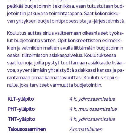
pelk­kää bud­je­toin­nin tek­niik­kaa, vaan tu­tus­tu­taan bud­
je­toin­tiin jat­ku­va­na toi­min­ta­ta­pa­na. Saat ko­ko­nais­ku­
van yri­tyk­sen bud­je­toin­ti­pro­ses­sis­ta ja -​järjestelmistä.
Kou­lu­tus aut­taa sinua va­lit­se­maan oi­kean­lai­set työ­ka­
lut bud­je­toin­tia var­ten. Opit kon­kreet­tis­ten esi­merk­
kien ja val­mii­den mal­lien avul­la liit­tä­mään bud­je­toin­nin
osak­si ti­li­toi­mis­ton asia­kas­pal­ve­lua. Kou­lu­tuk­ses­sa
saat kei­no­ja, joil­la pys­tyt tuot­ta­maan asiak­kaal­le li­sä­ar­
voa, sy­ven­tä­mään yh­teis­työ­tä asiak­kaa­si kans­sa ja pa­
ran­ta­maan omaa kan­nat­ta­vuut­ta­si. Kou­lu­tus sopii si­
nul­le, joka tar­vit­set var­muut­ta bud­je­toin­tiin.
KLT-​ylläpito
4 h, ydin­osaa­mi­sa­lue
PHT-​ylläpito
4 h, muu osaa­mi­sa­lue
TNT-​ylläpito
4 h, ydin­osaa­mi­sa­lue
Ta­lous­osaa­mi­nen
Am­mat­ti­lai­nen