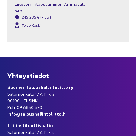
Lii­ke­toi­min­tao­saa­mi­nen: Am­mat­ti­lai­
nen
245-285 € (+ alv)
Toivo Koski
Yh­teys­tie­dot
Suo­men Ta­lous­hal­lin­to­liit­to ry
Sa­lo­mon­ka­tu 17 A 11. krs
00100 HEL­SIN­KI
Puh. 09 6850 570
info@ta­lous­hal­lin­to­liit­to.fi
Tili-​instituuttisäätiö
Sa­lo­mon­ka­tu 17 A 11. krs