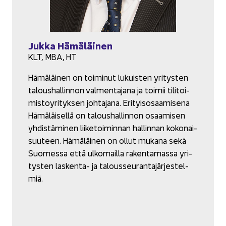
Jukka Hä­mä­läi­nen
KLT, MBA, HT
Hä­mä­läi­nen on toi­mi­nut lu­kuis­ten yri­tys­ten
ta­lous­hal­lin­non val­men­ta­ja­na ja toi­mii ti­li­toi­
mis­to­y­ri­tyk­sen joh­ta­ja­na. Eri­tyis­osaa­mi­se­na
Hä­mä­läi­sel­lä on ta­lous­hal­lin­non osaa­mi­sen
yh­dis­tä­mi­nen lii­ke­toi­min­nan hal­lin­nan ko­ko­nai­
suu­teen. Hä­mä­läi­nen on ollut mu­ka­na sekä
Suo­mes­sa että ul­ko­mail­la ra­ken­ta­mas­sa yri­
tys­ten laskenta-​ ja ta­lous­seu­ran­ta­jär­jes­tel­
miä.