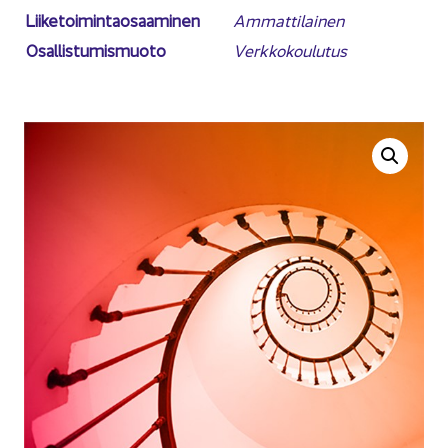
Lii­ke­toi­min­tao­saa­mi­nen
Am­mat­ti­lai­nen
Osal­lis­tu­mis­muo­to
Verk­ko­kou­lu­tus