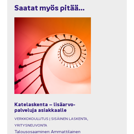
Saa­tat myös pitää...
Ka­te­las­ken­ta – li­sä­ar­vo­
pal­ve­lu­ja asiak­kaal­le
VERK­KO­KOU­LU­TUS | SI­SÄI­NEN LAS­KEN­TA,
YRI­TYS­NEU­VON­TA
Ta­lous­osaa­mi­nen: Am­mat­ti­lai­nen