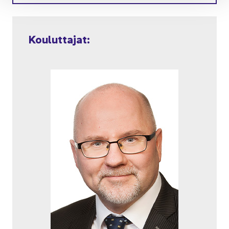
Kou­lut­ta­jat: