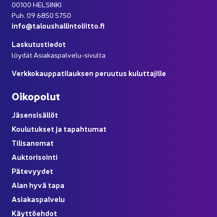
00100 HEL­SIN­KI
Puh. 09 6850 5750
info@ta­lous­hal­lin­to­liit­to.fi
Las­ku­tus­tie­dot
löy­dät Asiakaspalvelu-​sivulta
Verk­ko­kaup­pa­ti­lauk­sen pe­ruu­tus ku­lut­ta­jil­le
Oi­ko­po­lut
Jä­sen­si­säl­löt
Kou­lu­tuk­set ja ta­pah­tu­mat
Ti­li­sa­no­mat
Auk­to­ri­soin­ti
Pä­te­vyy­det
Alan hyvä tapa
Asia­kas­pal­ve­lu
Käyt­tö­eh­dot