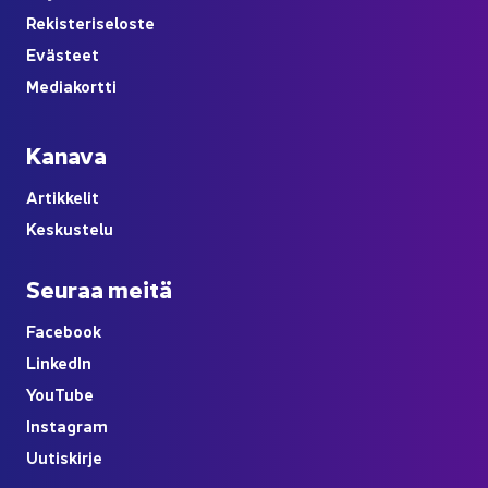
Re­kis­te­ri­se­los­te
Eväs­teet
Me­dia­kort­ti
Ka­na­va
Ar­tik­ke­lit
Kes­kus­te­lu
Seu­raa meitä
Face­book
Lin­ke­dIn
You
Tube
Ins­ta­gram
Uu­tis­kir­je