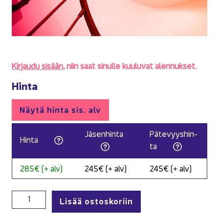
Kir­jau­du si­sään,
niin saat si­nul­le kuu­lu­vat alen­nuk­set.
Hinta
Näytä hinta sis. alv
Jä­sen­hin­ta
Pä­te­vyys­hin­
Hinta
ta
285€ (+ alv)
245€ (+ alv)
245€ (+ alv)
Budjetointi osaksi tilitoimistopalvelua määrä
Lisää ostoskoriin