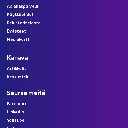
Asia­kas­pal­ve­lu
Käyt­tö­eh­dot
Re­kis­te­ri­se­los­te
Eväs­teet
Me­dia­kort­ti
Ka­na­va
Ar­tik­ke­lit
Kes­kus­te­lu
Seu­raa meitä
Face­book
Lin­ke­dIn
You
Tube