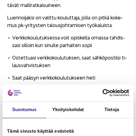
tä­vät mal­li­rat­kai­sui­neen.
Luen­noi­jak­si on va­lit­tu kou­lut­ta­ja, jolla on pitkä ko­ke­
mus pk-​yritysten ta­lous­joh­ta­mi­sen työ­ka­luis­ta.
Verk­ko­kou­lu­tuk­ses­sa voit opis­kel­la omas­sa tah­dis­
sa­si sil­loin kun si­nul­le par­hai­ten sopii
Os­tet­tua­si verk­ko­kou­lu­tuk­sen, saat säh­kö­pos­tii­si ti­
laus­vah­vis­tuk­sen
Saat pää­syn verk­ko­kou­lu­tuk­seen heti
Löy­dät os­ta­ma­si verk­ko­kou­lu­tuk­set OmaTAL-​
https://ta­lous­hal­lin­to­liit­to.fi/oma-​
sivuiltasi:
tal/kou­lu­tuk­set/omat-​verkkokoulutukset/
Suos­tu­mus
Yk­si­tyis­koh­dat
Tie­to­ja
Voit kat­soa vi­deot ja tehdä teh­tä­vät usei­ta ker­to­ja
op­pi­mi­se­si var­mis­ta­mi­sek­si
Tämä si­vus­to käyt­tää eväs­tei­tä