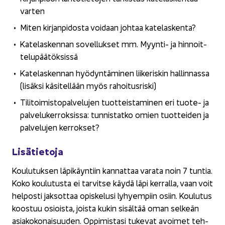
var­ten
Miten kir­jan­pi­dos­ta voi­daan joh­taa ka­te­las­ken­ta?
Ka­te­las­ken­nan so­vel­luk­set mm. Myynti-​ ja hin­noit­
te­lu­pää­tök­sis­sä
Ka­te­las­ken­nan hyö­dyn­tä­mi­nen lii­ke­ris­kin hal­lin­nas­sa
(li­säk­si kä­si­tel­lään myös ra­hoi­tus­ris­ki)
Ti­li­toi­mis­to­pal­ve­lu­jen tuot­teis­ta­mi­nen eri tuote-​ ja
pal­ve­lu­ker­rok­sis­sa: tun­nis­tat­ko omien tuot­tei­den ja
pal­ve­lu­jen ker­rok­set?
Li­sä­tie­to­ja
Kou­lu­tuk­sen lä­pi­käyn­tiin kan­nat­taa va­ra­ta noin 7 tun­tia.
Koko kou­lu­tus­ta ei tar­vit­se käydä läpi ker­ral­la, vaan voit
hel­pos­ti jak­sot­taa opis­ke­lusi ly­hyem­piin osiin. Kou­lu­tus
koos­tuu osiois­ta, jois­ta kukin si­säl­tää oman sel­keän
asia­ko­ko­nai­suu­den. Op­pi­mis­ta­si tu­ke­vat avoi­met teh­