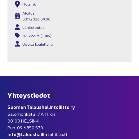
Hel­sin­ki
Aloi­tus:
03.11.2026 09:00
Lä­hi­to­teu­tus
695-995 € (+ alv)
Usei­ta kou­lut­ta­jia
Yh­teys­tie­dot
Suo­men Ta­lous­hal­lin­to­liit­to ry
Sa­lo­mon­ka­tu 17 A 11. krs
00100 HEL­SIN­KI
Puh. 09 6850 570
info@ta­lous­hal­lin­to­liit­to.fi