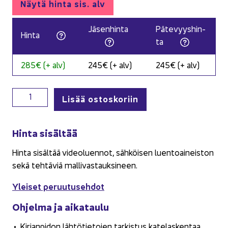
Näytä hinta sis. alv
Jä­sen­hin­ta
Pä­te­vyys­hin­
Hinta
ta
285€ (+ alv)
245€ (+ alv)
245€ (+ alv)
Katelaskenta – lisäarvopalveluja asiakkaalle määrä
Lisää ostoskoriin
Hinta si­säl­tää
Hinta si­säl­tää vi­deo­luen­not, säh­köi­sen luen­toai­neis­ton
sekä teh­tä­viä mal­li­vas­tauk­si­neen.
Ylei­set pe­ruu­tuseh­dot
Oh­jel­ma ja ai­ka­tau­lu
Kir­jan­pi­don läh­tö­tie­to­jen tar­kis­tus ka­te­las­ken­taa