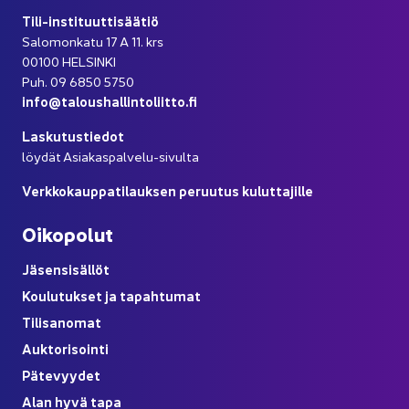
Tili-​instituuttisäätiö
Sa­lo­mon­ka­tu 17 A 11. krs
00100 HEL­SIN­KI
Puh. 09 6850 5750
info@ta­lous­hal­lin­to­liit­to.fi
Las­ku­tus­tie­dot
löy­dät Asiakaspalvelu-​sivulta
Verk­ko­kaup­pa­ti­lauk­sen pe­ruu­tus ku­lut­ta­jil­le
Oi­ko­po­lut
Jä­sen­si­säl­löt
Kou­lu­tuk­set ja ta­pah­tu­mat
Ti­li­sa­no­mat
Auk­to­ri­soin­ti
Pä­te­vyy­det
Alan hyvä tapa