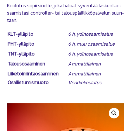
Kou­lu­tus sopii si­nul­le, joka ha­luat sy­ven­tää las­ken­tao­
saa­mis­ta­si controller-​ tai ta­lous­pääl­lik­kö­pal­ve­lun suun­
taan.
KLT-​ylläpito
6 h, ydin­osaa­mi­sa­lue
PHT-​ylläpito
6 h, muu osaa­mi­sa­lue
TNT-​ylläpito
6 h, ydin­osaa­mi­sa­lue
Ta­lous­osaa­mi­nen
Am­mat­ti­lai­nen
Lii­ke­toi­min­tao­saa­mi­nen
Am­mat­ti­lai­nen
Osal­lis­tu­mis­muo­to
Verk­ko­kou­lu­tus