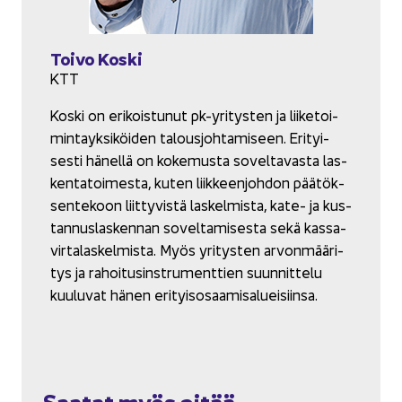
Toivo Koski
KTT
Koski on eri­kois­tu­nut pk-​yritysten ja lii­ke­toi­
min­tayk­si­köi­den ta­lous­joh­ta­mi­seen. Eri­tyi­
ses­ti hä­nel­lä on ko­ke­mus­ta so­vel­ta­vas­ta las­
ken­ta­toi­mes­ta, kuten liik­keen­joh­don pää­tök­
sen­te­koon liit­ty­vis­tä las­kel­mis­ta, kate- ja kus­
tan­nus­las­ken­nan so­vel­ta­mi­ses­ta sekä kas­sa­
vir­ta­las­kel­mis­ta. Myös yri­tys­ten ar­von­mää­ri­
tys ja ra­hoi­tusin­stru­ment­tien suun­nit­te­lu
kuu­lu­vat hänen eri­tyis­osaa­mi­sa­luei­siin­sa.
Saa­tat myös pitää...