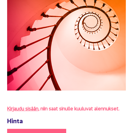
Kir­jau­du si­sään,
niin saat si­nul­le kuu­lu­vat alen­nuk­set.
Hinta