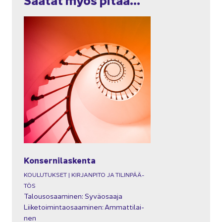
Kon­ser­ni­las­ken­ta
KOU­LU­TUK­SET | KIR­JAN­PI­TO JA TI­LIN­PÄÄ­
TÖS
Ta­lous­osaa­mi­nen: Sy­vä­osaa­ja
Lii­ke­toi­min­tao­saa­mi­nen: Am­mat­ti­lai­
nen