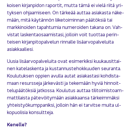
koi­sen kir­jan­pi­don ra­por­tit, mutta tämä ei vielä riitä yri­
tyk­sen oh­jaa­mi­seen. On tär­ke­ää aut­taa asia­kas­ta nä­ke­
mään, mitä käy­tän­nön lii­ke­toi­min­nan pää­tök­siä tai
mark­ki­noi­den ta­pah­tu­mia nu­me­roi­den ta­ka­na on. Vah­
vis­tat las­ken­tao­saa­mis­ta­si, jol­loin voit tuot­taa pe­rin­
tei­sen kir­jan­pi­to­pal­ve­lun rin­nal­le li­sä­ar­vo­pal­ve­lui­ta
asiak­kaal­le­si.
Uusia li­sä­ar­vo­pal­ve­lui­ta ovat esi­mer­kik­si kuu­kausit­tai­
nen ka­te­las­ken­ta ja kus­tan­nus­te­hok­kuu­den seu­ran­ta.
Kou­lu­tuk­sen op­pien avul­la autat asia­kas­ta­si koh­dis­ta­
maan re­surs­se­ja jär­ke­väs­ti ja te­ke­mään hyviä hin­noit­
te­lu­pää­tök­siä jat­kos­sa. Kou­lu­tus aut­taa ti­li­toi­mis­toam­
mat­ti­lais­ta pä­te­vöi­ty­mään asiak­kaan­sa tär­keim­mäk­si
yh­teis­työ­kump­pa­nik­si, jol­loin hän ei tar­vit­se muita ul­
ko­puo­li­sia kon­sult­te­ja.
Ke­nel­le?