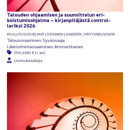
Ta­lou­den oh­jaa­mi­sen ja suun­nit­te­lun eri­
kois­tu­mis­oh­jel­ma – kir­jan­pi­tä­jäs­tä cont­rol­
le­rik­si 2026
KOU­LU­TUS­OH­JEL­MAT | SI­SÄI­NEN LAS­KEN­TA, YRI­TYS­NEU­VON­TA
Ta­lous­osaa­mi­nen: Sy­vä­osaa­ja
Lii­ke­toi­min­tao­saa­mi­nen: Am­mat­ti­lai­nen
1750-2280 € (+ alv)
Usei­ta kou­lut­ta­jia