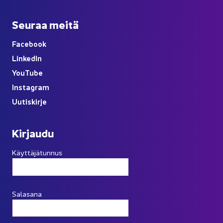
Seu­raa meitä
Face­book
Lin­ke­dIn
You
Tube
Ins­ta­gram
Uu­tis­kir­je
Kir­jau­du
Käyttäjätunnus
Salasana