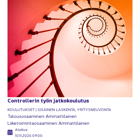
Cont­rol­le­rin työn jat­ko­kou­lu­tus
KOU­LU­TUK­SET | SI­SÄI­NEN LAS­KEN­TA, YRI­TYS­NEU­VON­TA
Ta­lous­osaa­mi­nen: Am­mat­ti­lai­nen
Lii­ke­toi­min­tao­saa­mi­nen: Am­mat­ti­lai­nen
Aloi­tus:
10.11.2026 09:00