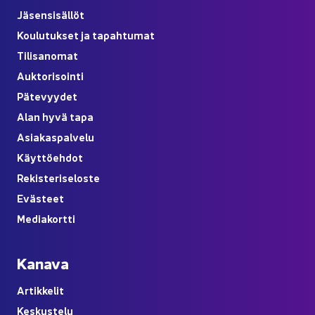
Jä­sen­si­säl­löt
Kou­lu­tuk­set ja ta­pah­tu­mat
Ti­li­sa­no­mat
Auk­to­ri­soin­ti
Pä­te­vyy­det
Alan hyvä tapa
Asia­kas­pal­ve­lu
Käyt­tö­eh­dot
Re­kis­te­ri­se­los­te
Eväs­teet
Me­dia­kort­ti
Ka­na­va
Ar­tik­ke­lit
Kes­kus­te­lu