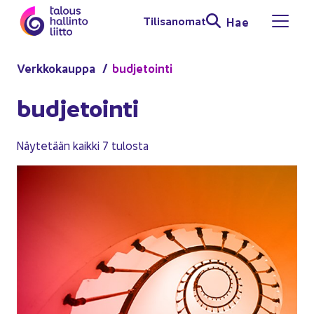
Siir­ry si­säl­töön
Ti­li­sa­no­mat
Hae
Avaa 
Verk­ko­kaup­pa
bud­je­toin­ti
bud­je­toin­ti
Näy­te­tään kaik­ki 7 tu­los­ta