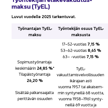
mak­su (TyEL)
Luvut vuo­del­le 2025 tar­ken­tu­vat.
Työ­nan­ta­jan TyEL-​
Työn­te­ki­jän osuus TyEL-​
maksu
maksusta
7,15 %
17–52-​vuotias 
8,65 %
53–62-​vuotias 
7,15 %
63– -​vuotias 
So­pi­mus­työ­nan­ta­ja 
24,85 %
kes­ki­mää­rin 
*
TyEL-​
Ti­la­päis­työ­nan­ta­ja 
vakuuttamisvelvollisuuden 
26,20 %
ikä­ra­jaan asti
vuon­na 1957 tai ai­kai­sem­
Si­säl­tää pal­kan­saa­jal­ta 
min syn­ty­neil­lä 68 vuot­ta,
pe­rit­tä­vän osuu­den
vuon­na 1958–1961 syn­ty­
neil­lä 69 vuot­ta ja