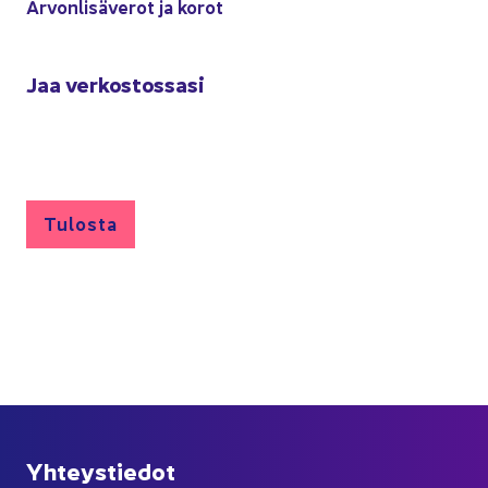
Ar­von­li­sä­ve­rot ja korot
Jaa ver­kos­tos­sa­si
Tu­los­ta
Yh­teys­tie­dot