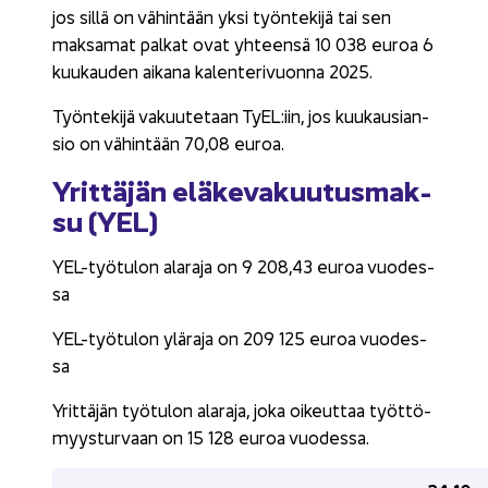
jos sillä on vä­hin­tään yksi työn­te­ki­jä tai sen
mak­sa­mat pal­kat ovat yh­teen­sä 10 038 euroa 6
kuu­kau­den ai­ka­na ka­len­te­ri­vuon­na 2025.
Työn­te­ki­jä va­kuu­te­taan TyEL:iin, jos kuu­kausian­
sio on vä­hin­tään 70,08 euroa.
Yrit­tä­jän elä­ke­va­kuu­tus­mak­
su (YEL)
YEL-​työtulon ala­ra­ja on 9 208,43 euroa vuo­des­
sa
YEL-​työtulon ylä­ra­ja on 209 125 euroa vuo­des­
sa
Yrit­tä­jän työ­tu­lon ala­ra­ja, joka oi­keut­taa työt­tö­
myys­tur­vaan on 15 128 euroa vuo­des­sa.