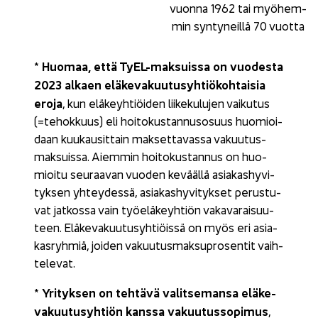
vuon­na 1962 tai myö­hem­
min syn­ty­neil­lä 70 vuot­ta
Huo­maa, että TyEL-​maksuissa on vuo­des­ta
*
2023 al­kaen elä­ke­va­kuu­tus­yh­tiö­koh­tai­sia
eroja
, kun elä­keyh­tiöi­den lii­ke­ku­lu­jen vai­ku­tus
(=te­hok­kuus) eli hoi­to­kus­tan­nuso­suus huo­mioi­
daan kuu­kausit­tain mak­set­ta­vas­sa va­kuu­tus­
mak­suis­sa. Ai­em­min hoi­to­kus­tan­nus on huo­
mioi­tu seu­raa­van vuo­den ke­vääl­lä asia­kas­hy­vi­
tyk­sen yh­tey­des­sä, asia­kas­hy­vi­tyk­set pe­rus­tu­
vat jat­kos­sa vain työ­elä­keyh­tiön va­ka­va­rai­suu­
teen. Elä­ke­va­kuu­tus­yh­tiöis­sä on myös eri asia­
kas­ryh­miä, joi­den va­kuu­tus­mak­su­pro­sen­tit vaih­
te­le­vat.
Yri­tyk­sen on teh­tä­vä va­lit­se­man­sa elä­ke­
*
va­kuu­tus­yh­tiön kans­sa va­kuu­tus­so­pi­mus
,