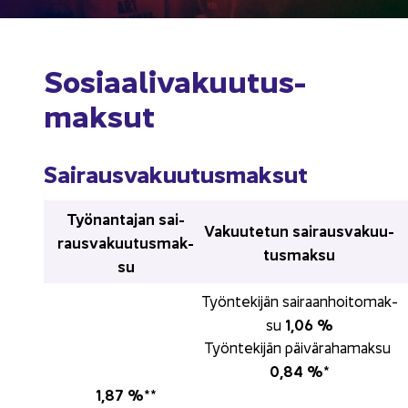
So­si­aa­li­va­kuu­tus­
mak­sut
Sai­raus­va­kuu­tus­mak­sut
Työ­nan­ta­jan sai­
Va­kuu­te­tun sai­raus­va­kuu­
raus­va­kuu­tus­mak­
tus­mak­su
su
Työn­te­ki­jän sai­raan­hoi­to­mak­
1,06 %
su 
Työn­te­ki­jän päi­vä­ra­ha­mak­su 
0,84 %
*
1,87 %
** 