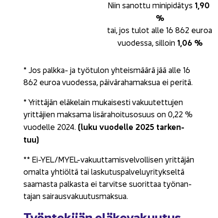
1,90 
Niin sa­not­tu mi­ni­pi­dä­tys 
%
tai, jos tulot alle 16 862 euroa 
1,06 %
vuo­des­sa, sil­loin 
* Jos palkka-​ ja työ­tu­lon yh­teis­mää­rä jää alle 16
862 euroa vuo­des­sa, päi­vä­ra­ha­mak­sua ei pe­ri­tä.
* Yrit­tä­jän elä­ke­lain mu­kai­ses­ti va­kuu­tet­tu­jen
yrit­tä­jien mak­sa­ma li­sä­ra­hoi­tuso­suus on 0,22 %
(luku vuo­del­le 2025 tar­ken­
vuo­del­le 2024.
tuu)
** Ei-​YEL/MYEL-​vakuuttamisvelvollisen yrit­tä­jän
omal­ta yh­tiöl­tä tai las­ku­tus­pal­ve­lu­yri­tyk­sel­tä
saa­mas­ta pal­kas­ta ei tar­vit­se suo­rit­taa työ­nan­
ta­jan sai­raus­va­kuu­tus­mak­sua.
Työn­te­ki­jän elä­ke­va­kuu­tus­