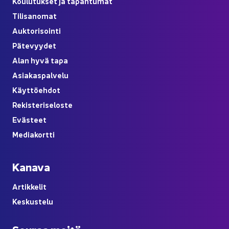
Kou­lu­tuk­set ja ta­pah­tu­mat
Ti­li­sa­no­mat
Auk­to­ri­soin­ti
Pä­te­vyy­det
Alan hyvä tapa
Asia­kas­pal­ve­lu
Käyt­tö­eh­dot
Re­kis­te­ri­se­los­te
Eväs­teet
Me­dia­kort­ti
Ka­na­va
Ar­tik­ke­lit
Kes­kus­te­lu