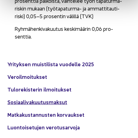
pro­sent­tia pal­kois­ta, vaih­te­lee työn ta­pa­tur­ma­
ris­kin mu­kaan (työtapaturma-​ ja am­mat­ti­tau­ti­
ris­ki) 0,05–5 pro­sen­tin vä­lil­lä (TVK)
Ryh­mä­hen­ki­va­kuu­tus kes­ki­mää­rin 0,06 pro­
sent­tia.
Yri­tyk­sen muis­ti­lis­ta vuo­del­le 2025
Ve­roil­moi­tuk­set
Tu­lo­re­kis­te­rin il­moi­tuk­set
So­si­aa­li­va­kuu­tus­mak­sut
Mat­ka­kus­tan­nus­ten kor­vauk­set
Luon­toi­se­tu­jen ve­ro­tusar­vo­ja