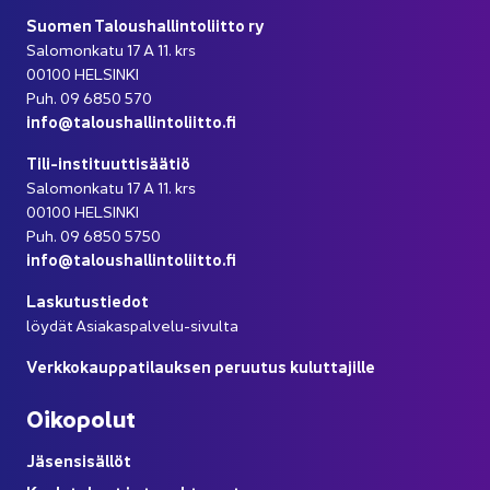
Suo­men Ta­lous­hal­lin­to­liit­to ry
Sa­lo­mon­ka­tu 17 A 11. krs
00100 HEL­SIN­KI
Puh. 09 6850 570
info@ta­lous­hal­lin­to­liit­to.fi
Tili-​instituuttisäätiö
Sa­lo­mon­ka­tu 17 A 11. krs
00100 HEL­SIN­KI
Puh. 09 6850 5750
info@ta­lous­hal­lin­to­liit­to.fi
Las­ku­tus­tie­dot
löy­dät Asiakaspalvelu-​sivulta
Verk­ko­kaup­pa­ti­lauk­sen pe­ruu­tus ku­lut­ta­jil­le
Oi­ko­po­lut
Jä­sen­si­säl­löt