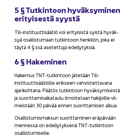
5 § Tut­kin­toon hy­väk­sy­mi­nen
eri­tyi­ses­tä syys­tä
Tili-​instituuttisäätiö voi eri­tyi­sis­tä syis­tä hy­väk­
syä osal­lis­tu­maan tut­kin­toon hen­ki­lön, joka ei
täytä 4 §:ssä ase­tet­tu­ja edel­ly­tyk­siä.
6 § Ha­ke­mi­nen
Ha­ke­mus TNT-​tutkintoon jä­te­tään Tili-​
instituuttisäätiölle erik­seen vah­vis­tet­ta­va­na
ajan­koh­ta­na. Pää­tös tut­kin­toon hy­väk­sy­mi­ses­tä
ja suo­rit­ta­mi­sai­ka­tau­lu il­moi­te­taan ha­ki­joil­le vii­
meis­tään 30 päi­vää ennen suo­rit­ta­mi­sen alkua.
Osal­lis­tu­mis­mak­sun suo­rit­ta­mi­nen erä­päi­vään
men­nes­sä on edel­ly­tyk­se­nä TNT-​tutkintoon
osal­lis­tu­mi­sel­le.