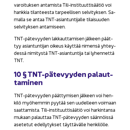
va­roi­tuk­sen an­ta­mis­ta Tili-​instituuttisäätiö voi
hank­kia ti­lan­tees­ta tar­peel­li­sen sel­vi­tyk­sen. Sa­
mal­la se antaa TNT-​asiantuntijalle ti­lai­suu­den
sel­vi­tyk­sen an­ta­mi­seen.
TNT-​pätevyyden lak­kaut­ta­mi­sen jäl­keen päät­
tyy asian­tun­ti­jan oi­keus käyt­tää ni­men­sä yh­tey­
des­sä ni­mi­tys­tä TNT-​asiantuntija tai ly­hen­net­tä
TNT.
10 § TNT-​pätevyyden pa­laut­
ta­mi­nen
TNT-​pätevyyden päät­ty­mi­sen jäl­keen voi hen­
ki­lö myö­hem­min pyy­tää sen uu­del­leen voi­maan
saat­ta­mis­ta. Tili-​instituuttisäätiö voi har­kin­tan­sa
mu­kaan pa­laut­taa TNT-​pätevyyden sään­nöis­sä
ase­te­tut edel­ly­tyk­set täyt­tä­väl­le hen­ki­löl­le.