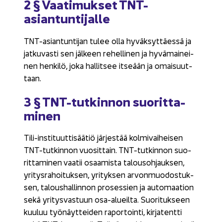
2 § Vaa­ti­muk­set TNT-​
asiantuntijalle
TNT-​asiantuntijan tulee olla hy­väk­syt­täes­sä ja
jat­ku­vas­ti sen jäl­keen re­hel­li­nen ja hy­vä­mai­nei­
nen hen­ki­lö, joka hal­lit­see it­se­ään ja omai­suut­
taan.
3 § TNT-​tutkinnon suo­rit­ta­
mi­nen
Tili-​instituuttisäätiö jär­jes­tää kol­mi­vai­hei­sen
TNT-​tutkinnon vuo­sit­tain. TNT-​tutkinnon suo­
rit­ta­mi­nen vaa­tii osaa­mis­ta ta­lous­oh­jauk­sen,
yri­tys­ra­hoi­tuk­sen, yri­tyk­sen ar­von­muo­dos­tuk­
sen, ta­lous­hal­lin­non pro­ses­sien ja au­to­maa­tion
sekä yri­tys­vas­tuun osa-​alueilta. Suo­ri­tuk­seen
kuu­luu työ­näyt­tei­den ra­por­toin­ti, kir­ja­tent­ti