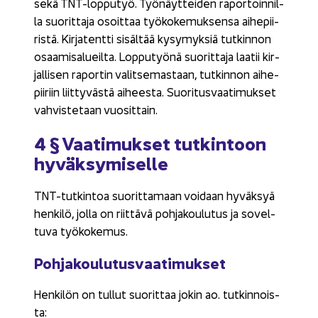
sekä TNT-​lopputyö. Työ­näyt­tei­den ra­por­toin­nil­
la suo­rit­ta­ja osoit­taa työ­ko­ke­muk­sen­sa ai­he­pii­
ris­tä. Kir­ja­tent­ti si­säl­tää ky­sy­myk­siä tut­kin­non
osaa­mi­sa­lueil­ta. Lop­pu­työ­nä suo­rit­ta­ja laa­tii kir­
jal­li­sen ra­por­tin va­lit­se­mas­taan, tut­kin­non ai­he­
pii­riin liit­ty­väs­tä ai­hees­ta. Suo­ri­tus­vaa­ti­muk­set
vah­vis­te­taan vuo­sit­tain.
4 § Vaa­ti­muk­set tut­kin­toon
hy­väk­sy­mi­sel­le
TNT-​tutkintoa suo­rit­ta­maan voi­daan hy­väk­syä
hen­ki­lö, jolla on riit­tä­vä poh­ja­kou­lu­tus ja so­vel­
tu­va työ­ko­ke­mus.
Poh­ja­kou­lu­tus­vaa­ti­muk­set
Hen­ki­lön on tul­lut suo­rit­taa jokin ao. tut­kin­nois­
ta: