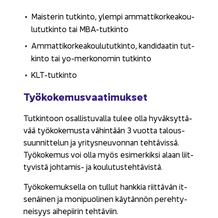
Mais­te­rin tut­kin­to, ylem­pi am­mat­ti­kor­kea­kou­
lu­tut­kin­to tai MBA-​tutkinto
Am­mat­ti­kor­kea­kou­lu­tut­kin­to, kan­di­daa­tin tut­
kin­to tai yo-​merkonomin tut­kin­to
KLT-​tutkinto
Työ­ko­ke­mus­vaa­ti­muk­set
Tut­kin­toon osal­lis­tu­val­la tulee olla hy­väk­syt­tä­
vää työ­ko­ke­mus­ta vä­hin­tään 3 vuot­ta ta­lous­
suun­nit­te­lun ja yri­tys­neu­von­nan teh­tä­vis­sä.
Työ­ko­ke­mus voi olla myös esi­mer­kik­si alaan liit­
ty­vis­tä johtamis-​ ja kou­lu­tus­teh­tä­vis­tä.
Työ­ko­ke­muk­sel­la on tul­lut hank­kia riit­tä­vän it­
se­näi­nen ja mo­ni­puo­li­nen käy­tän­nön pe­reh­ty­
nei­syys ai­he­pii­rin teh­tä­viin.