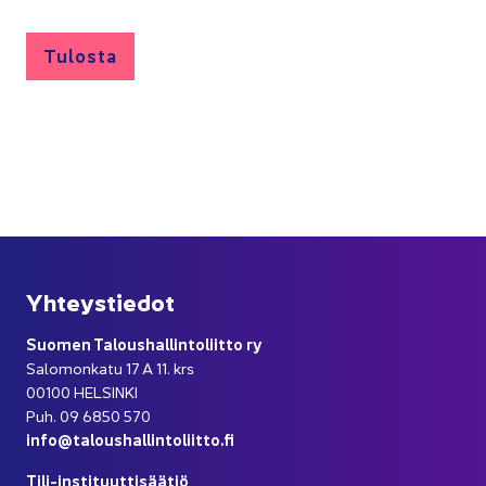
Tu­los­ta
Yh­teys­tie­dot
Suo­men Ta­lous­hal­lin­to­liit­to ry
Sa­lo­mon­ka­tu 17 A 11. krs
00100 HEL­SIN­KI
Puh. 09 6850 570
info@ta­lous­hal­lin­to­liit­to.fi
Tili-​instituuttisäätiö