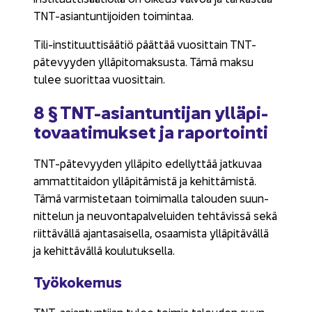
TNT-​asiantuntijoiden toi­min­taa.
Tili-​instituuttisäätiö päät­tää vuo­sit­tain TNT-​
pätevyyden yl­lä­pi­to­mak­sus­ta. Tämä maksu
tulee suo­rit­taa vuo­sit­tain.
8 § TNT-​asiantuntijan yl­lä­pi­
to­vaa­ti­muk­set ja ra­por­toin­ti
TNT-​pätevyyden yl­lä­pi­to edel­lyt­tää jat­ku­vaa
am­mat­ti­tai­don yl­lä­pi­tä­mis­tä ja ke­hit­tä­mis­tä.
Tämä var­mis­te­taan toi­mi­mal­la ta­lou­den suun­
nit­te­lun ja neu­von­ta­pal­ve­lui­den teh­tä­vis­sä sekä
riit­tä­väl­lä ajan­ta­sai­sel­la, osaa­mis­ta yl­lä­pi­tä­väl­lä
ja ke­hit­tä­väl­lä kou­lu­tuk­sel­la.
Työ­ko­ke­mus
TNT-​asiantuntijan tulee toi­mia ta­lou­den suun­