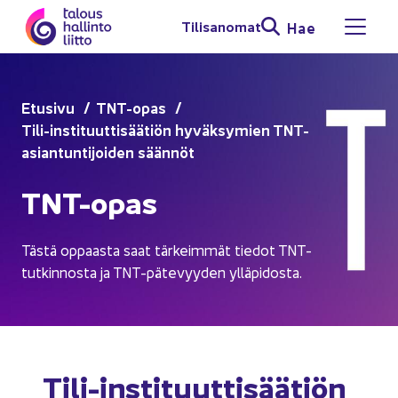
Siir­ry si­säl­töön
Ti­li­sa­no­mat
Hae
Avaa 
Etusi­vu
TNT-​opas
Tili-​instituuttisäätiön hy­väk­sy­mien TNT-​
asiantuntijoiden sään­nöt
TNT-​opas
Tästä op­paas­ta saat tär­keim­mät tie­dot TNT-​
tutkinnosta ja TNT-​pätevyyden yl­lä­pi­dos­ta.
Tili-​instituuttisäätiön