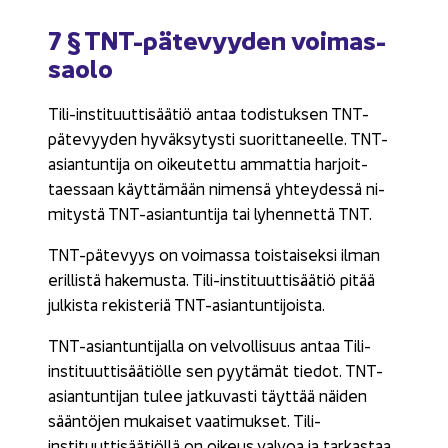
7 § TNT-​pätevyyden voi­mas­
sao­lo
Tili-​instituuttisäätiö antaa to­dis­tuk­sen TNT-​
pätevyyden hy­väk­sy­tys­ti suo­rit­ta­neel­le. TNT-​
asiantuntija on oi­keu­tet­tu am­mat­tia har­joit­
taes­saan käyt­tä­mään ni­men­sä yh­tey­des­sä ni­
mi­tys­tä TNT-​asiantuntija tai ly­hen­net­tä TNT.
TNT-​pätevyys on voi­mas­sa tois­tai­sek­si ilman
eril­lis­tä ha­ke­mus­ta. Tili-​instituuttisäätiö pitää
jul­kis­ta re­kis­te­riä TNT-​asiantuntijoista.
TNT-​asiantuntijalla on vel­vol­li­suus antaa Tili-​
instituuttisäätiölle sen pyy­tä­mät tie­dot. TNT-​
asiantuntijan tulee jat­ku­vas­ti täyt­tää näi­den
sään­tö­jen mu­kai­set vaa­ti­muk­set. Tili-​
instituuttisäätiöllä on oi­keus val­voa ja tar­kas­taa