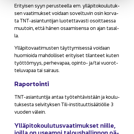
Eri­tyi­sen syyn pe­rus­teel­la em. yl­lä­pi­to­kou­lu­tuk­
sen vaa­ti­muk­set voi­daan so­vel­tu­vin osin kor­va­
ta TNT-​asiantuntijan luo­tet­ta­vas­ti osoit­taes­sa
muu­toin, että hänen osaa­mi­sen­sa on ajan ta­sal­
la.
Yl­lä­pi­to­vaa­ti­mus­ten täyt­ty­mi­ses­sä voi­daan
huo­mioi­da mah­dol­li­set eri­tyi­set ti­lan­teet kuten
työt­tö­myys, per­he­va­paa, opinto-​ ja/tai vuo­rot­
te­lu­va­paa tai sai­raus.
Ra­por­toin­ti
TNT-​asiantuntija antaa työ­teh­tä­vis­tään ja kou­lu­
tuk­ses­ta sel­vi­tyk­sen Tili-​instituuttisäätiölle 3
vuo­den vä­lein.
Yl­lä­pi­to­kou­lu­tus­vaa­ti­muk­set niil­le,
joil­la on useam­pi ta­lous­hal­lin­non pä­