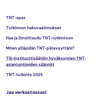
TNT-​opas
Tut­kin­non ha­ku­vaa­ti­muk­set
Hae ja il­moit­tau­du TNT-​tutkintoon
Miten yl­lä­pi­dän TNT-​pätevyyttäni?
Tili-​instituuttisäätiön hy­väk­sy­mien TNT-​
asiantuntijoiden sään­nöt
TNT-​tutkinto 2025
Jaa ver­kos­tos­sa­si