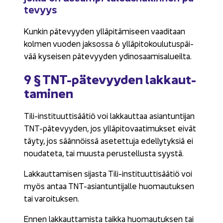
te­vyys
Kun­kin pä­te­vyy­den yl­lä­pi­tä­mi­seen vaa­di­taan
kol­men vuo­den jak­sos­sa 6 yl­lä­pi­to­kou­lu­tus­päi­
vää ky­sei­sen pä­te­vyy­den ydin­osaa­mi­sa­lueil­ta.
9 § TNT-​pätevyyden lak­kaut­
ta­mi­nen
Tili-​instituuttisäätiö voi lak­kaut­taa asian­tun­ti­jan
TNT-​pätevyyden, jos yl­lä­pi­to­vaa­ti­muk­set eivät
täyty, jos sään­nöis­sä ase­tet­tu­ja edel­ly­tyk­siä ei
nou­da­te­ta, tai muus­ta pe­rus­tel­lus­ta syys­tä.
Lak­kaut­ta­mi­sen si­jas­ta Tili-​instituuttisäätiö voi
myös antaa TNT-​asiantuntijalle huo­mau­tuk­sen
tai va­roi­tuk­sen.
Ennen lak­kaut­ta­mis­ta taik­ka huo­mau­tuk­sen tai