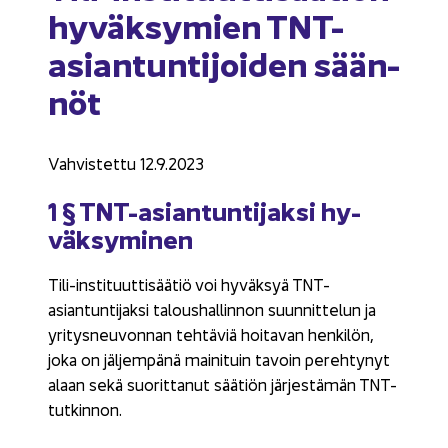
hy­väk­sy­mien TNT-​
asiantuntijoiden sään­
nöt
Vah­vis­tet­tu 12.9.2023
1 § TNT-​asiantuntijaksi hy­
väk­sy­mi­nen
Tili-​instituuttisäätiö voi hy­väk­syä TNT-​
asiantuntijaksi ta­lous­hal­lin­non suun­nit­te­lun ja
yri­tys­neu­von­nan teh­tä­viä hoi­ta­van hen­ki­lön,
joka on jäl­jem­pä­nä mai­ni­tuin ta­voin pe­reh­ty­nyt
alaan sekä suo­rit­ta­nut sää­tiön jär­jes­tä­män TNT-​
tutkinnon.