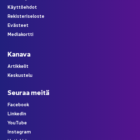
Käyt­tö­eh­dot
Re­kis­te­ri­se­los­te
Eväs­teet
Me­dia­kort­ti
Ka­na­va
Ar­tik­ke­lit
Kes­kus­te­lu
Seu­raa meitä
Face­book
Lin­ke­dIn
You
Tube
Ins­ta­gram