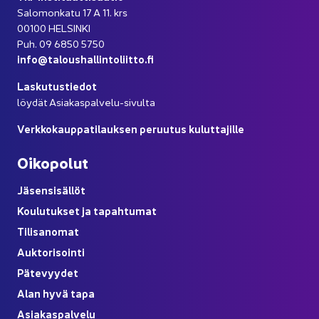
Sa­lo­mon­ka­tu 17 A 11. krs
00100 HEL­SIN­KI
Puh. 09 6850 5750
info@ta­lous­hal­lin­to­liit­to.fi
Las­ku­tus­tie­dot
löy­dät Asiakaspalvelu-​sivulta
Verk­ko­kaup­pa­ti­lauk­sen pe­ruu­tus ku­lut­ta­jil­le
Oi­ko­po­lut
Jä­sen­si­säl­löt
Kou­lu­tuk­set ja ta­pah­tu­mat
Ti­li­sa­no­mat
Auk­to­ri­soin­ti
Pä­te­vyy­det
Alan hyvä tapa
Asia­kas­pal­ve­lu