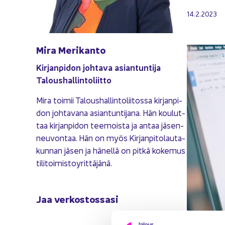
14.2.2023
Mira Me­ri­kan­to
Kir­jan­pi­don joh­ta­va asian­tun­ti­ja
Ta­lous­hal­lin­to­liit­to
Mira toi­mii Ta­lous­hal­lin­to­lii­tos­sa kir­jan­pi­
don joh­ta­va­na asian­tun­ti­ja­na. Hän kou­lut­
taa kir­jan­pi­don tee­mois­ta ja antaa jä­sen­
neu­von­taa. Hän on myös Kir­jan­pi­to­lau­ta­
kun­nan jäsen ja hä­nel­lä on pitkä ko­ke­mus
ti­li­toi­mis­to­y­rit­tä­jä­nä.
Jaa ver­kos­tos­sa­si