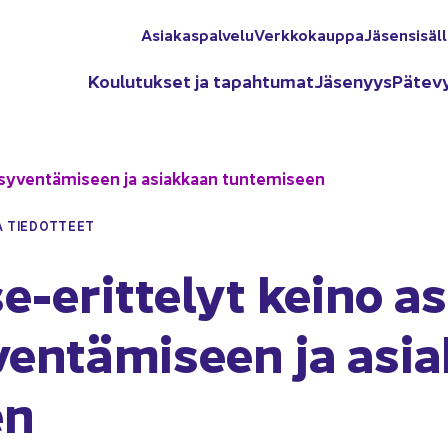
Asia­kas­pal­ve­lu
Verk­ko­kaup­pa
Jä­sen­si­säl­
Kou­lu­tuk­set ja ta­pah­tu­mat
Jä­se­nyys
Pä­te­v
sy­ven­tä­mi­seen ja asiak­kaan tun­te­mi­seen
A TIE­DOT­TEET
e-​erittelyt keino as
ven­tä­mi­seen ja asia
en