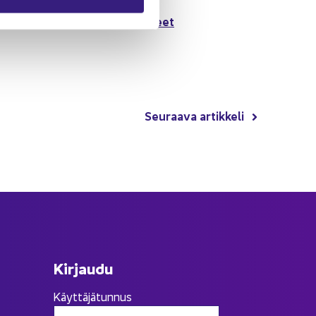
lue oh­jeet
­ses­sä kir­jau­du si­sään tai
Seu­raa­va ar­tik­ke­li
Kir­jau­du
Käyttäjätunnus