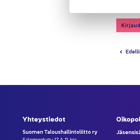
Si­säl­tö ava
Kir­jau­
Edel­li
Yh­teys­tie­dot
Oi­ko­po­
Suo­men Ta­lous­hal­lin­to­liit­to ry
Jä­sen­si­s
Sa­lo­mon­ka­tu 17 A 11. krs