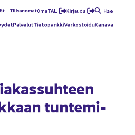
löt
Ti­li­sa­no­mat
Oma TAL
Kir­jau­du
Hae
yy­det
Pal­ve­lut
Tie­to­pank­ki
Ver­kos­toi­du
Ka­na­va
ia­kas­suh­teen
k­kaan tun­te­mi­