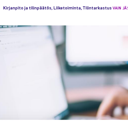
Kir­jan­pi­to ja ti­lin­pää­tös
,
Lii­ke­toi­min­ta
,
Ti­lin­tar­kas­tus
VAIN JÄ­