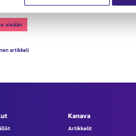
u­tuu Ta­lous­hal­lin­to­lii­ton jä­se­nil­le. Jos olet töis­sä jä­se­ny­ri­tyk
du si­sään
­nen ar­tik­ke­li
lut
Ka­na­va
äl­löt
Ar­tik­ke­lit