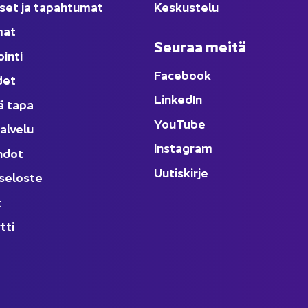
­set ja ta­pah­tu­mat
Kes­kus­te­lu
­mat
Seu­raa meitä
oin­ti
Face­book
­det
Lin­ke­dIn
ä tapa
You
Tube
al­ve­lu
Ins­ta­gram
h­dot
Uu­tis­kir­je
­se­los­te
t
t­ti