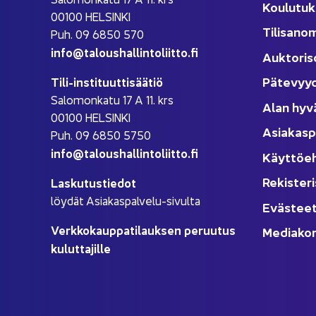
Kou­lu­tuk
00100 HEL­SIN­KI
Ti­li­sa­no
Puh. 09 6850 570
info@ta­lous­hal­lin­to­liit­to.fi
Auk­to­ri­s
Pä­te­vyy
Tili-​instituuttisäätiö
Sa­lo­mon­ka­tu 17 A 11. krs
Alan hyv
00100 HEL­SIN­KI
Asia­kas­p
Puh. 09 6850 5750
info@ta­lous­hal­lin­to­liit­to.fi
Käyt­tö­e
Re­kis­te­ri
Las­ku­tus­tie­dot
löy­dät Asiakaspalvelu-​sivulta
Eväs­tee
Verk­ko­kaup­pa­ti­lauk­sen pe­ruu­tus
Me­dia­kor
ku­lut­ta­jil­le