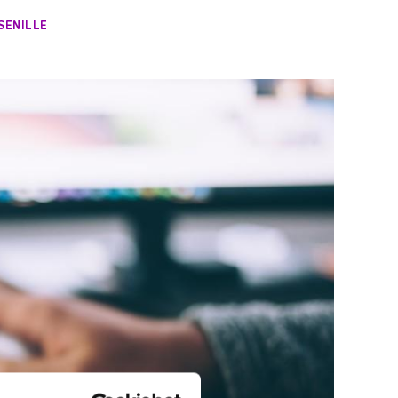
SE­NIL­LE