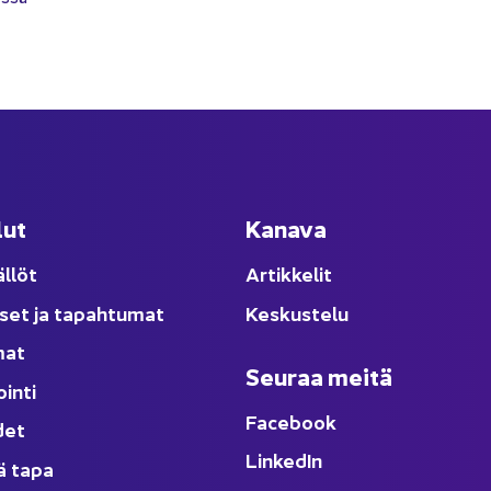
lut
Ka­na­va
äl­löt
Ar­tik­ke­lit
­set ja ta­pah­tu­mat
Kes­kus­te­lu
­mat
Seu­raa meitä
oin­ti
Face­book
­det
Lin­ke­dIn
ä tapa