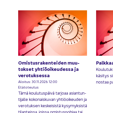
Omis­tus­ra­ken­tei­den muu­
Palk­ka
tok­set yh­tiö­oi­keu­des­sa ja
Kou­lu­tuk
ve­ro­tuk­ses­sa
kä­si­tys s
Aloi­tus: 30.11.2026 12:00
nos­taa pal
Etä­to­teu­tus
Tämä kou­lu­tus­päi­vä tar­jo­aa asian­tun­
ti­jal­le ko­ko­nais­ku­van yh­tiö­oi­keu­den ja
ve­ro­tuk­sen kes­kei­sis­tä ky­sy­myk­sis­tä
ti­lan­teis­sa, jois­sa omis­tus­poh­jaa tai