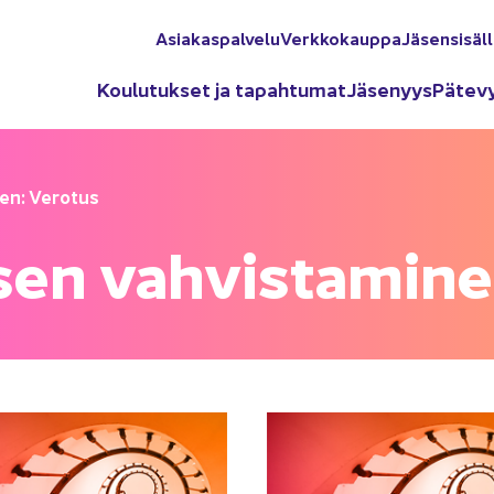
Asia­kas­pal­ve­lu
Verk­ko­kaup­pa
Jä­sen­si­säl­
Kou­lu­tuk­set ja ta­pah­tu­mat
Jä­se­nyys
Pä­te­v
nen: Ve­ro­tus
­sen vah­vis­ta­mi­ne