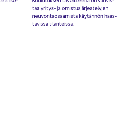
­teen­so­
Kou­lu­tuk­sen ta­voit­tee­na on vah­vis­
taa yritys-​ ja omis­tus­jär­jes­te­ly­jen
neu­von­tao­saa­mis­ta käy­tän­nön haas­
ta­vis­sa ti­lan­teis­sa.