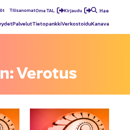
löt
Ti­li­sa­no­mat
Oma TAL
Kir­jau­du
Hae
yy­det
Pal­ve­lut
Tie­to­pank­ki
Ver­kos­toi­du
Ka­na­va
n: Ve­ro­tus