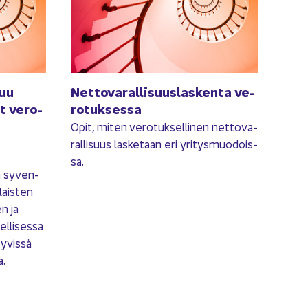
muu
Net­to­va­ral­li­suus­las­ken­ta ve­
t ve­ro­
ro­tuk­ses­sa
Opit, miten ve­ro­tuk­sel­li­nen net­to­va­
ral­li­suus las­ke­taan eri yri­tys­muo­dois­
sa.
n sy­ven­
lais­ten
en ja
­li­ses­sa
y­vis­sä
a.