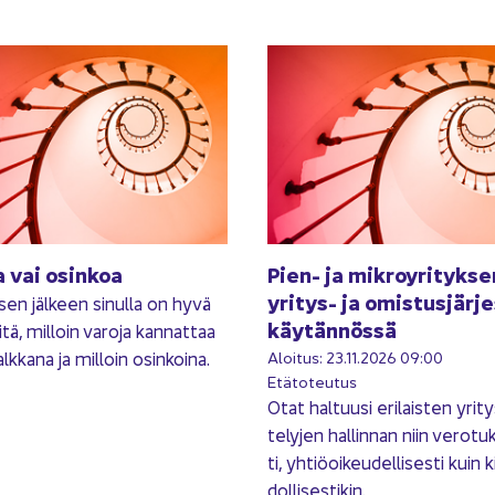
a vai osin­koa
Pien- ja mik­ro­y­ri­tyk­s
yritys-​ ja omis­tus­jär­je
­sen jäl­keen si­nul­la on hyvä
käy­tän­nös­sä
iitä, mil­loin va­ro­ja kan­nat­taa
k­ka­na ja mil­loin osin­koi­na.
Aloi­tus: 23.11.2026 09:00
Etä­to­teu­tus
Otat hal­tuusi eri­lais­ten yri­tys
te­ly­jen hal­lin­nan niin ve­ro­tuk
ti, yh­tiö­oi­keu­del­li­ses­ti kuin ki
dol­li­ses­ti­kin.