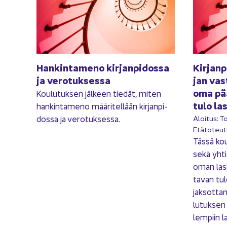
Han­kin­ta­me­no kir­jan­pi­dos­sa
Kir­jan­p
ja ve­ro­tuk­ses­sa
jan vas
oma pää
Kou­lu­tuk­sen jäl­keen tie­dät, miten
tulo las
han­kin­ta­me­no mää­ri­tel­lään kir­jan­pi­
dos­sa ja ve­ro­tuk­ses­sa.
Aloi­tus: T
Etä­to­teu­
Tässä kou­
sekä yh­ti
oman las­k
ta­van tul
jak­sot­ta
lu­tuk­se
lem­piin la