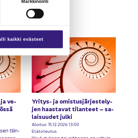
Markkinointi
lli kaikki evästeet
 ja ve­
Yritys-​ ja omis­tus­jär­jes­te­ly­
nös­sä
jen haas­ta­vat ti­lan­teet – sa­
lai­suu­det julki
Aloi­tus: 15.12.2026 13:00
sen ti­lin­
Etä­to­teu­tus