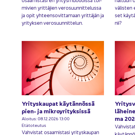
osaamistasi eri yri­tys­muo­dois­sa toi­
hal­tuun om
mi­vien yrit­tä­jien ve­ro­suun­nit­te­lus­sa
vä­lis­ten 
ja opit yh­teen­so­vit­ta­maan yrit­tä­jän ja
set käy­t
yri­tyk­sen ve­ro­suun­nit­te­lun.
nii?
Yri­tys­kau­pat käy­tän­nös­sä
Yri­tys­
pien- ja mik­ro­y­ri­tyk­sis­sä
lä­hei­n
ma 202
Aloi­tus: 08.12.2026 13:00
Etä­to­teu­tus
Vah­vis­ta
Vah­vis­tat osaa­mis­ta­si yri­tys­kau­pan
käy­tän­nö