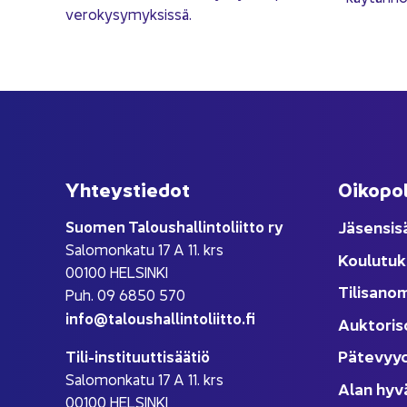
ve­ro­ky­sy­myk­sis­sä.
Yh­teys­tie­dot
Oi­ko­po­
Suo­men Ta­lous­hal­lin­to­liit­to ry
Jä­sen­si­s
Sa­lo­mon­ka­tu 17 A 11. krs
Kou­lu­tuk
00100 HEL­SIN­KI
Ti­li­sa­no
Puh. 09 6850 570
info@ta­lous­hal­lin­to­liit­to.fi
Auk­to­ri­s
Pä­te­vyy
Tili-​instituuttisäätiö
Sa­lo­mon­ka­tu 17 A 11. krs
Alan hyv
00100 HEL­SIN­KI