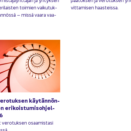
is­ta­jay­rit­tä­jän ja yri­tyk­sen
pää­tök­sen ja ve­ro­tuk­sen yh
eri­lais­ten toi­mien vai­ku­tuk­
vit­ta­mi­sen haas­teis­sa.
än­nös­sä – missä vaara vaa­
ve­ro­tuk­sen käy­tän­nön­
en eri­kois­tu­mis­oh­jel­
6
t ve­ro­tuk­sen osaa­mis­ta­si
s­sä