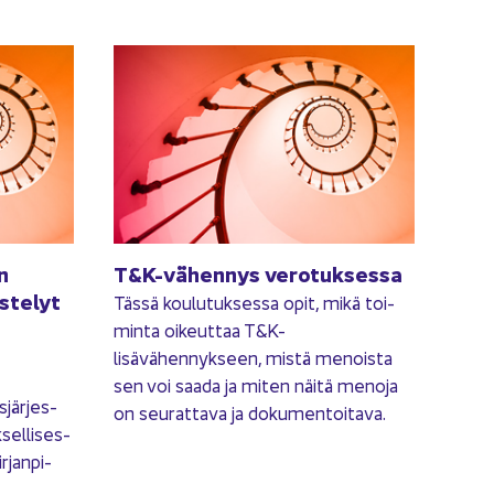
en
T&K-​vähennys ve­ro­tuk­ses­sa
s­te­lyt
Tässä kou­lu­tuk­ses­sa opit, mikä toi­
min­ta oi­keut­taa T&K-​
lisävähennykseen, mistä me­nois­ta
sen voi saada ja miten näitä me­no­ja
­jär­jes­
on seu­rat­ta­va ja do­ku­men­toi­ta­va.
­sel­li­ses­
r­jan­pi­