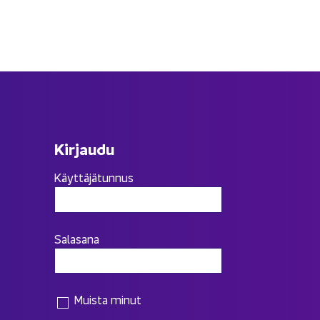
Kir­jau­du
Käyttäjätunnus
Salasana
Muista minut