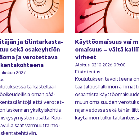
i­tä­jän ja ti­lin­tar­kas­ta­
Käyt­tö­omai­suus vai 
­tuu sekä osa­keyh­tiön
omai­suus – vältä kal­lii
­oma ja ve­ro­tet­ta­va
vir­heet
­ken­ta­koh­tee­na
Aloi­tus: 02.10.2026 09:00
Etä­to­teu­tus
ou­ko­kuu 2027
Kou­lu­tuk­sen ta­voit­tee­na o
tus
lu­tuk­ses­sa tar­kas­tel­laan
tää ta­lous­hal­lin­non am­mat­ti­
ö­oi­keu­del­li­sia oman pää­
osaa­mis­ta käyt­tö­omai­suu­d
en­ta­sään­tö­jä että ve­ro­tet­
muun omai­suu­den ve­ro­tuk­sel
on las­ken­nan yk­si­tyis­koh­tia
ra­jan­ve­dos­sa sekä tähän liit­t
­mis­ky­sy­mys­ten osal­ta. Kou­
käy­tän­nön tul­kin­ta­ti­lan­teis­s
n avul­la saat var­muut­ta mo­
s­ken­ta­teh­tä­viin.