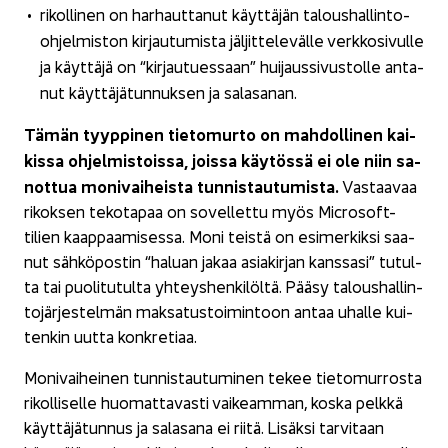
ri­kol­li­nen on har­haut­ta­nut käyt­tä­jän taloushallinto-​
ohjelmiston kir­jau­tu­mis­ta jäl­jit­te­le­väl­le verk­ko­si­vul­le
ja käyt­tä­jä on “kir­jau­tues­saan” hui­jaus­si­vus­tol­le an­ta­
nut käyt­tä­jä­tun­nuk­sen ja sa­la­sa­nan.
Tämän tyyp­pi­nen tie­to­mur­to on mah­dol­li­nen kai­
kis­sa oh­jel­mis­tois­sa, jois­sa käy­tös­sä ei ole niin sa­
not­tua mo­ni­vai­heis­ta tun­nis­tau­tu­mis­ta.
Vas­taa­vaa
ri­kok­sen te­ko­ta­paa on so­vel­let­tu myös Microsoft-​
tilien kaap­paa­mi­ses­sa. Moni teis­tä on esi­mer­kik­si saa­
nut säh­kö­pos­tin “ha­luan jakaa asia­kir­jan kans­sa­si” tu­tul­
ta tai puo­li­tu­tul­ta yh­teys­hen­ki­löl­tä. Pääsy ta­lous­hal­lin­
to­jär­jes­tel­män mak­sa­tus­toi­min­toon antaa uhal­le kui­
ten­kin uutta kon­kre­ti­aa.
Mo­ni­vai­hei­nen tun­nis­tau­tu­mi­nen tekee tie­to­mur­ros­ta
ri­kol­li­sel­le huo­mat­ta­vas­ti vai­keam­man, koska pelk­kä
käyt­tä­jä­tun­nus ja sa­la­sa­na ei riitä. Li­säk­si tar­vi­taan