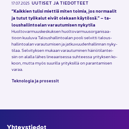
UU­TI­SET JA TIE­DOT­TEET
17.07.2025
“Kaik­kien tu­li­si miet­tiä miten toi­mia, jos nor­maa­lit
ja tutut työ­ka­lut eivät ole­kaan käy­tös­sä.” – ta­
lous­hal­lin­toa­lan va­rau­tu­mi­sen ny­ky­ti­la
Huol­to­var­muus­kes­kuk­sen huol­to­var­muusor­ga­ni­saa­
tioon kuu­lu­va Ta­lous­hal­lin­toa­lan pooli sel­vit­ti ta­lous­
hal­lin­toa­lan va­rau­tu­mi­sen ja jat­ku­vuu­den­hal­lin­nan ny­ky­
ti­laa. Sel­vi­tyk­sen mu­kaan va­rau­tu­mi­nen häi­riö­ti­lan­tei­
siin on alal­la lähes li­ne­aa­ri­ses­sa suh­tees­sa yri­tyk­sen ko­
koon, mutta myös suu­ril­la yri­tyk­sil­lä on pa­ran­ta­mi­sen
varaa.
Tek­no­lo­gia ja pro­ses­sit
Yh­teys­tie­dot