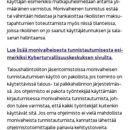
käyt­tä­jän esi­mer­kik­si mat­ka­pu­he­li­mel­laan an­ta­ma yli­
mää­räi­nen var­mis­tus. Mo­ni­vai­hei­nen tun­nis­tus estää
tai vä­hin­tään hi­das­taa ja han­ka­loit­taa ri­kol­lis­ten mak­su­
ta­pah­tu­mien to­teut­ta­mis­ta myös niis­sä ti­lan­teis­sa,
jois­sa ri­kol­li­nen on jo saa­nut käyt­tä­jä­tun­nuk­sen ja sa­la­
sa­nan hal­lin­taan­sa.
Lue lisää mo­ni­vai­hei­ses­ta tun­nis­tau­tu­mi­ses­ta esi­
mer­kik­si Ky­ber­tur­val­li­suus­kes­kuk­sen si­vuil­ta.
Ta­lous­hal­lin­to­lii­ton jä­sen­toi­mis­tois­sa mo­ni­vai­hei­sen
tun­nis­tau­tu­mi­sen käyt­tö on pa­kol­lis­ta, jos toi­min­to on
käy­tet­tä­vis­sä talous-​ tai palk­ka­hal­lin­non jär­jes­tel­mäs­
sä. Jos oh­jel­mis­to ei pa­ko­ta työn­te­ki­jää käyt­tä­mään
kir­jau­tu­mi­ses­sa mo­ni­vai­heis­ta tun­nis­tau­tu­mis­ta, joh­
don tulee var­mis­taa, että kaik­ki työn­te­ki­jät kui­ten­kin
käyt­tä­vät sitä. Jos oma oh­jel­mis­to ei vielä mah­dol­lis­ta
mo­ni­vai­heis­ta tun­nis­tau­tu­mis­ta, kan­nat­taa lä­het­tää
oh­jel­mis­to­toi­mit­ta­jal­le pai­na­via ke­hi­tys­toi­vei­ta.