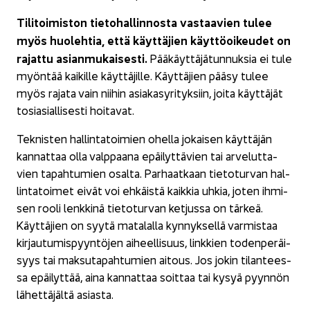
Ti­li­toi­mis­ton tie­to­hal­lin­nos­ta vas­taa­vien tulee
myös huo­leh­tia, että käyt­tä­jien käyt­tö­oi­keu­det on
ra­jat­tu asian­mu­kai­ses­ti.
Pää­käyt­tä­jä­tun­nuk­sia ei tule
myön­tää kai­kil­le käyt­tä­jil­le. Käyt­tä­jien pääsy tulee
myös ra­ja­ta vain nii­hin asia­kas­yri­tyk­siin, joita käyt­tä­jät
to­sia­sial­li­ses­ti hoi­ta­vat.
Tek­nis­ten hal­lin­ta­toi­mien ohel­la jo­kai­sen käyt­tä­jän
kan­nat­taa olla valp­paa­na epäi­lyt­tä­vien tai ar­ve­lut­ta­
vien ta­pah­tu­mien osal­ta. Par­haat­kaan tie­to­tur­van hal­
lin­ta­toi­met eivät voi eh­käis­tä kaik­kia uhkia, joten ih­mi­
sen rooli lenk­ki­nä tie­to­tur­van ket­jus­sa on tär­keä.
Käyt­tä­jien on syytä ma­ta­lal­la kyn­nyk­sel­lä var­mis­taa
kir­jau­tu­mis­pyyn­tö­jen ai­heel­li­suus, link­kien to­den­pe­räi­
syys tai mak­su­ta­pah­tu­mien ai­tous. Jos jokin ti­lan­tees­
sa epäi­lyt­tää, aina kan­nat­taa soit­taa tai kysyä pyyn­nön
lä­het­tä­jäl­tä asias­ta.