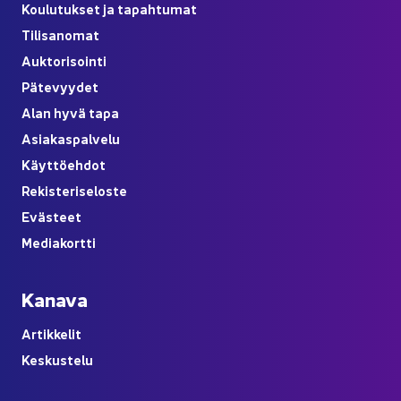
Kou­lu­tuk­set ja ta­pah­tu­mat
Ti­li­sa­no­mat
Auk­to­ri­soin­ti
Pä­te­vyy­det
Alan hyvä tapa
Asia­kas­pal­ve­lu
Käyt­tö­eh­dot
Re­kis­te­ri­se­los­te
Eväs­teet
Me­dia­kort­ti
Ka­na­va
Ar­tik­ke­lit
Kes­kus­te­lu