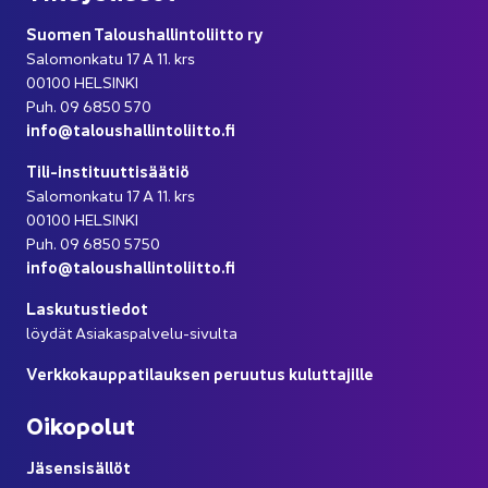
Suo­men Ta­lous­hal­lin­to­liit­to ry
Sa­lo­mon­ka­tu 17 A 11. krs
00100 HEL­SIN­KI
Puh. 09 6850 570
info@ta­lous­hal­lin­to­liit­to.fi
Tili-​instituuttisäätiö
Sa­lo­mon­ka­tu 17 A 11. krs
00100 HEL­SIN­KI
Puh. 09 6850 5750
info@ta­lous­hal­lin­to­liit­to.fi
Las­ku­tus­tie­dot
löy­dät Asiakaspalvelu-​sivulta
Verk­ko­kaup­pa­ti­lauk­sen pe­ruu­tus ku­lut­ta­jil­le
Oi­ko­po­lut
Jä­sen­si­säl­löt