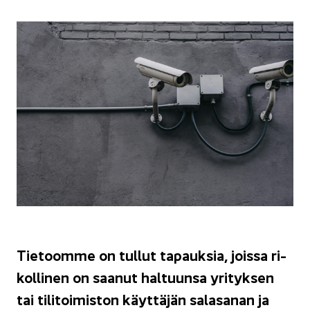
Tie­toom­me on tul­lut ta­pauk­sia, jois­sa ri­
kol­li­nen on saa­nut hal­tuun­sa yri­tyk­sen
tai ti­li­toi­mis­ton käyt­tä­jän sa­la­sa­nan ja