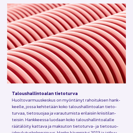
Ta­lous­hal­lin­toa­lan tie­to­tur­va
Huol­to­var­muus­kes­kus on myön­tä­nyt ra­hoi­tuk­sen hank­
keel­le, jossa ke­hi­te­tään koko ta­lous­hal­lin­toa­lan tie­to­
tur­vaa, tie­to­suo­jaa ja va­rau­tu­mis­ta eri­lai­siin krii­si­ti­lan­
tei­siin. Hank­kees­sa luo­daan koko ta­lous­hal­lin­toa­lal­le
rää­tä­löi­ty kat­ta­va ja mak­su­ton tietoturva-​ ja tie­to­suo­
ja­kou­lu­tus­ko­ko­nai­suus. Hanke käyn­nis­tyi 2023 ja jat­kuu