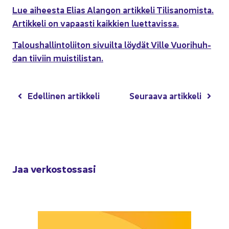
Lue ai­hees­ta Elias Alan­gon ar­tik­ke­li Ti­li­sa­no­mis­ta.
Ar­tik­ke­li on va­paas­ti kaik­kien luet­ta­vis­sa.
Ta­lous­hal­lin­to­lii­ton si­vuil­ta löy­dät Ville Vuo­ri­huh­
dan tii­viin muis­ti­lis­tan.
Edel­li­nen ar­tik­ke­li
Seu­raa­va ar­tik­ke­li
Jaa ver­kos­tos­sa­si