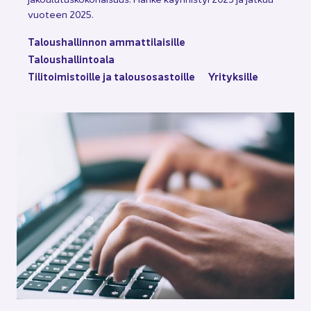
vuo­teen 2025.
Ta­lous­hal­lin­non am­mat­ti­lai­sil­le
Ta­lous­hal­lin­toa­la
Ti­li­toi­mis­toil­le ja ta­lous­osas­toil­le
Yri­tyk­sil­le