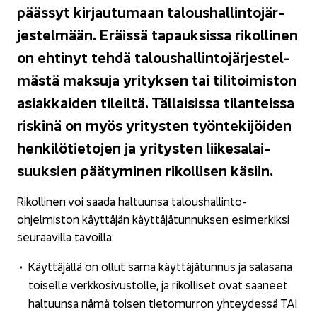
pääs­syt kir­jau­tu­maan ta­lous­hal­lin­to­jär­
jes­tel­mään. Eräis­sä ta­pauk­sis­sa ri­kol­li­nen
on eh­ti­nyt tehdä ta­lous­hal­lin­to­jär­jes­tel­
mäs­tä mak­su­ja yri­tyk­sen tai ti­li­toi­mis­ton
asiak­kai­den ti­leil­tä. Täl­lai­sis­sa ti­lan­teis­sa
ris­ki­nä on myös yri­tys­ten työn­te­ki­jöi­den
hen­ki­lö­tie­to­jen ja yri­tys­ten lii­ke­sa­lai­
suuk­sien pää­ty­mi­nen ri­kol­li­sen kä­siin.
Ri­kol­li­nen voi saada hal­tuun­sa taloushallinto-​
ohjelmiston käyt­tä­jän käyt­tä­jä­tun­nuk­sen esi­mer­kik­si
seu­raa­vil­la ta­voil­la:
Käyt­tä­jäl­lä on ollut sama käyt­tä­jä­tun­nus ja sa­la­sa­na
toi­sel­le verk­ko­si­vus­tol­le, ja ri­kol­li­set ovat saa­neet
hal­tuun­sa nämä toi­sen tie­to­mur­ron yh­tey­des­sä TAI