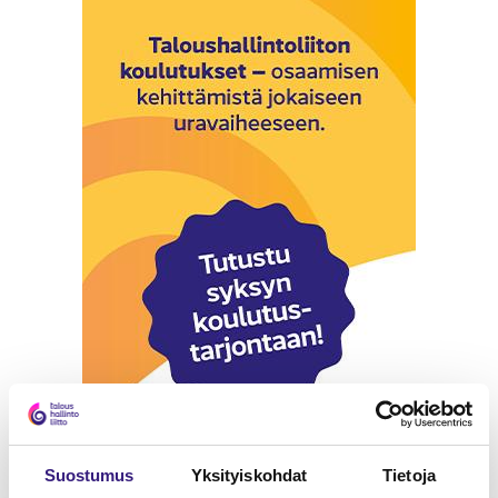
Suos­tu­mus
Yk­si­tyis­koh­dat
Tie­to­ja