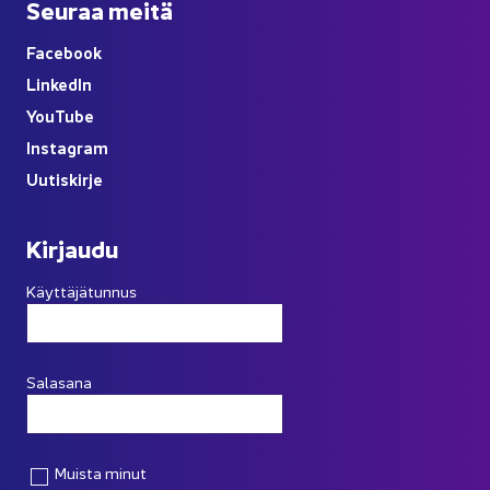
Seu­raa meitä
Face­book
Lin­ke­dIn
You
Tube
Ins­ta­gram
Uu­tis­kir­je
Kir­jau­du
Käyttäjätunnus
Salasana
Muista minut