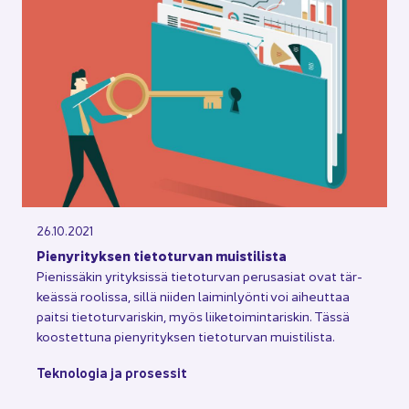
26.10.2021
Pie­ny­ri­tyk­sen tie­to­tur­van muis­ti­lis­ta
Pie­nis­sä­kin yri­tyk­sis­sä tie­to­tur­van pe­rus­asiat ovat tär­
keäs­sä roo­lis­sa, sillä nii­den lai­min­lyön­ti voi ai­heut­taa
pait­si tie­to­tur­va­ris­kin, myös lii­ke­toi­min­ta­ris­kin. Tässä
koos­tet­tu­na pie­ny­ri­tyk­sen tie­to­tur­van muis­ti­lis­ta.
Tek­no­lo­gia ja pro­ses­sit