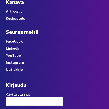
Ka­na­va
Ar­tik­ke­lit
Kes­kus­te­lu
Seu­raa meitä
Face­book
Lin­ke­dIn
You
Tube
Ins­ta­gram
Uu­tis­kir­je
Kir­jau­du
Käyttäjätunnus