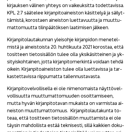
kir­jauk­sen vä­li­nen yh­teys on vai­keuk­sit­ta to­det­ta­vis­sa.
KPL 2:7 sää­te­lee kir­jan­pi­toai­neis­ton kä­sit­te­lyä ja säi­lyt­
tä­mis­tä, ko­ros­taen ai­neis­ton luet­ta­vuut­ta ja muut­tu­
mat­to­muut­ta ti­lin­pää­tök­sen laa­ti­mi­sen jäl­keen.
Kir­jan­pi­to­lau­ta­kun­nan yleis­oh­je kir­jan­pi­don me­ne­tel­
mis­tä ja ai­neis­tois­ta 20. huh­ti­kuu­ta 2021 ko­ros­taa, että
to­sit­teen tie­to­si­säl­lön tulee olla yk­si­kä­sit­tei­nen ja yk­
si­tyis­koh­tai­nen, jotta kir­jan­pi­to­mer­kin­tä voi­daan tehdä
oi­kein. Kir­jan­pi­toai­neis­ton tulee olla luet­ta­vis­sa ja tar­
kas­tet­ta­vis­sa riip­pu­mat­ta tal­len­nus­ta­vas­ta.
Kir­jan­pi­to­vel­vol­li­sel­la ei ole ni­men­omais­ta näyt­tö­vel­
vol­li­suut­ta muut­tu­mat­to­muu­den osoit­ta­mi­seen,
mutta hyvän kir­jan­pi­to­ta­van mu­kais­ta on var­mis­taa ai­
neis­ton muut­tu­mat­to­muus. Kir­jan­pi­to­lau­ta­kun­ta to­
te­aa, että to­sit­teen tie­to­si­säl­lön muut­ta­mis­ta ei ole
täy­sin mah­dol­lis­ta estää tek­ni­ses­ti, sillä kaik­kien do­ku­