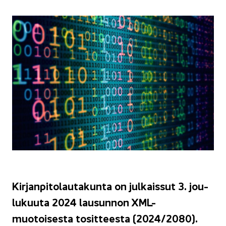
Kir­jan­pi­to­lau­ta­kun­ta on jul­kais­sut 3. jou­
lu­kuu­ta 2024 lausun­non XML-​
muotoisesta to­sit­tees­ta (2024/2080).