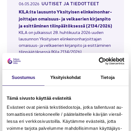
UU­TI­SET JA TIE­DOT­TEET
06.05.2026
KILA:lta lausun­to Yk­si­tyi­sen elin­kei­non­har­
joit­ta­jan omaisuus-​ ja vel­kae­rien kir­jan­pi­to
ja esit­tä­mi­nen ti­lin­pää­tök­ses­sä (2134/2026)
KILA on jul­kais­sut 28. huh­ti­kuu­ta 2026 uuden
lausun­non Yk­si­tyi­sen elin­kei­non­har­joit­ta­jan
omaisuus-​ ja vel­kae­rien kir­jan­pi­to ja esit­tä­mi­nen
ti­lin­pää­tök­ses­sä (Kila 2134/2026)
Kir­jan­pi­to ja ti­lin­pää­tös
Suos­tu­mus
Yk­si­tyis­koh­dat
Tie­to­ja
Tämä si­vus­to käyt­tää eväs­tei­tä
Eväs­teet ovat pie­niä teks­ti­tie­dos­to­ja, jotka tal­len­tu­vat au­
to­maat­ti­ses­ti tie­to­ko­neel­le / pää­te­lait­teel­le kä­vi­jän vie­rail­
les­sa eri verk­ko­si­vus­toil­la. Käy­täm­me eväs­tei­tä, jotta
voim­me tar­jo­ta pal­ve­lum­me mah­dol­li­sim­man käyt­tä­jäys­