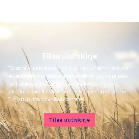
Tilaa uu­tis­kir­je
Ti­laa­mal­la uu­tis­kir­jeem­me saat ta­lous­hal­lin­toa­laa kos­
ke­van uusim­man tie­don en­sim­mäis­ten jou­kos­sa suo­
raan säh­kö­pos­tii­si. Li­säk­si saat tie­don esi­mer­kik­si
uusim­mis­ta kou­lu­tuk­sis­tam­me ja ta­pah­tu­mis­tam­me.
Tu­tus­tu uu­tis­kir­je­va­li­koi­maam­me!
Tilaa uu­tis­kir­je