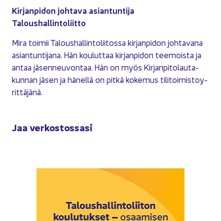
Kir­jan­pi­don joh­ta­va asian­tun­ti­ja
Ta­lous­hal­lin­to­liit­to
Mira toi­mii Ta­lous­hal­lin­to­lii­tos­sa kir­jan­pi­don joh­ta­va­na
asian­tun­ti­ja­na. Hän kou­lut­taa kir­jan­pi­don tee­mois­ta ja
antaa jä­sen­neu­von­taa. Hän on myös Kir­jan­pi­to­lau­ta­
kun­nan jäsen ja hä­nel­lä on pitkä ko­ke­mus ti­li­toi­mis­to­y­
rit­tä­jä­nä.
Jaa ver­kos­tos­sa­si