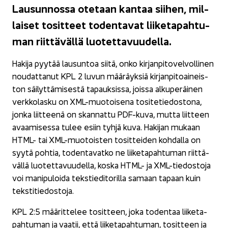
Lausun­nos­sa ote­taan kan­taa sii­hen, mil­
lai­set to­sit­teet to­den­ta­vat lii­ke­ta­pah­tu­
man riit­tä­väl­lä luo­tet­ta­vuu­del­la.
Ha­ki­ja pyy­tää lausun­toa siitä, onko kir­jan­pi­to­vel­vol­li­nen
nou­dat­ta­nut KPL 2 luvun mää­räyk­siä kir­jan­pi­toai­neis­
ton säi­lyt­tä­mi­ses­tä ta­pauk­sis­sa, jois­sa al­ku­pe­räi­nen
verk­ko­las­ku on XML-​muotoisena to­si­te­tie­dos­to­na,
jonka liit­tee­nä on skan­nat­tu PDF-​kuva, mutta liit­teen
avaa­mi­ses­sa tulee esiin tyhjä kuva. Ha­ki­jan mu­kaan
HTML- tai XML-​muotoisten to­sit­tei­den koh­dal­la on
syytä poh­tia, to­den­ta­vat­ko ne lii­ke­ta­pah­tu­man riit­tä­
väl­lä luo­tet­ta­vuu­del­la, koska HTML- ja XML-​tiedostoja
voi ma­ni­pu­loi­da teks­tie­di­to­ril­la sa­maan ta­paan kuin
teks­ti­tie­dos­to­ja.
KPL 2:5 mää­rit­te­lee to­sit­teen, joka to­den­taa lii­ke­ta­
pah­tu­man ja vaa­tii, että lii­ke­ta­pah­tu­man, to­sit­teen ja