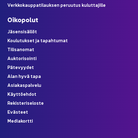
Verk­ko­kaup­pa­ti­lauk­sen pe­ruu­tus ku­lut­ta­jil­le
Oi­ko­po­lut
Jä­sen­si­säl­löt
Kou­lu­tuk­set ja ta­pah­tu­mat
Ti­li­sa­no­mat
Auk­to­ri­soin­ti
Pä­te­vyy­det
Alan hyvä tapa
Asia­kas­pal­ve­lu
Käyt­tö­eh­dot
Re­kis­te­ri­se­los­te
Eväs­teet
Me­dia­kort­ti