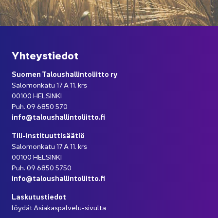
Yh­teys­tie­dot
Suo­men Ta­lous­hal­lin­to­liit­to ry
Sa­lo­mon­ka­tu 17 A 11. krs
00100 HEL­SIN­KI
Puh. 09 6850 570
info@ta­lous­hal­lin­to­liit­to.fi
Tili-​instituuttisäätiö
Sa­lo­mon­ka­tu 17 A 11. krs
00100 HEL­SIN­KI
Puh. 09 6850 5750
info@ta­lous­hal­lin­to­liit­to.fi
Las­ku­tus­tie­dot
löy­dät Asiakaspalvelu-​sivulta