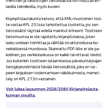
ment­tien ja tie­dos­to­jen tie­to­si­säl­töä voi muut­taa eri­
lai­sil­la tek­nii­koil­la, myös ku­vien.
Kir­jan­pi­to­lau­ta­kun­ta kat­soo, että XML-​muotoinen to­si­
te vas­taa KPL 2:5.1:ssa tar­koi­tet­tua to­si­tet­ta, jos sen
tie­to­si­säl­tö täyt­tää edel­lä mai­ni­tut kri­tee­rit. To­sit­teen
tie­to­muo­toa ei ole ra­joi­tet­tu kir­jan­pi­to­lais­sa, joten
lasku voi­daan toi­mit­taa ja vä­lit­tää struk­tu­roi­dus­sa ko­
ne­kie­li­ses­sä muo­dos­sa. Skan­nat­tu PDF-​liite ei ole pa­
kol­li­nen, jos verk­ko­las­kus­sa on kaik­ki tar­vit­ta­vat tie­dot.
Jos kui­ten­kin to­sit­teen la­taa­mi­ses­sa pal­ve­lun­tar­joa­jan
tie­to­jär­jes­tel­mäs­tä hä­vi­ää tie­to­si­säl­töä, joka on tar­
peen kir­jauk­sen to­den­ta­mi­sen nä­kö­kul­mas­ta, me­net­
te­ly on KPL 2:7.3:n vas­tai­nen.
Voit lukea lausun­non 2024/2080 Kir­jan­pi­to­lau­ta­
kun­nan si­vuil­ta.