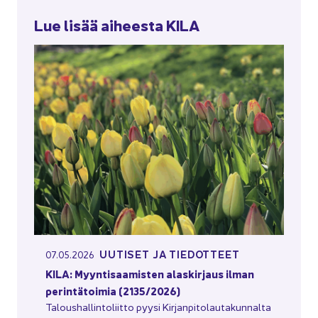
Lue lisää ai­hees­ta KILA
UU­TI­SET JA TIE­DOT­TEET
07.05.2026
KILA: Myyn­ti­saa­mis­ten alas­kir­jaus ilman
pe­rin­tä­toi­mia (2135/2026)
Ta­lous­hal­lin­to­liit­to pyysi Kir­jan­pi­to­lau­ta­kun­nal­ta