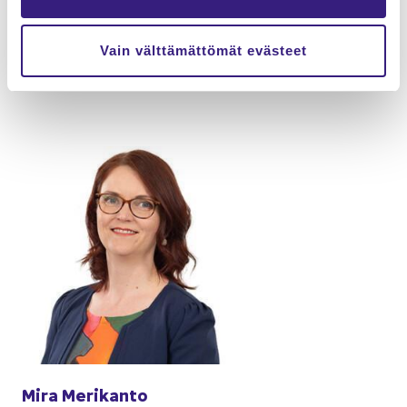
Edel­li­nen ar­tik­ke­li
Seu­raa­va ar­tik­ke­li
Vain välttämättömät evästeet
Mira Me­ri­kan­to