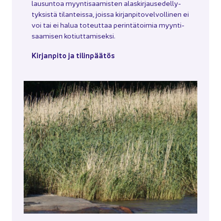
lausun­toa myyn­ti­saa­mis­ten alas­kir­jause­del­ly­
tyk­sis­tä ti­lan­teis­sa, jois­sa kir­jan­pi­to­vel­vol­li­nen ei
voi tai ei halua to­teut­taa pe­rin­tä­toi­mia myyn­ti­
saa­mi­sen ko­tiut­ta­mi­sek­si.
Kir­jan­pi­to ja ti­lin­pää­tös