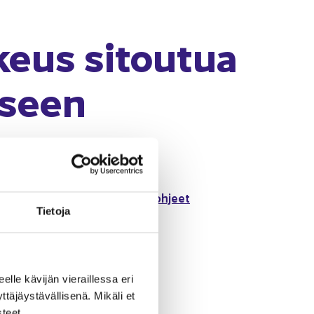
keus si­tou­tua
k­seen
lue oh­jeet
­tyk­ses­sä kir­jau­du si­sään tai
Tie­to­ja
eel­le kä­vi­jän vie­rail­les­sa eri
­jäys­tä­väl­li­se­nä. Mi­kä­li et
­teet.