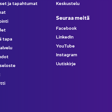
­set ja ta­pah­tu­mat
Kes­kus­te­lu
­mat
Seu­raa meitä
oin­ti
Face­book
­det
Lin­ke­dIn
ä tapa
You
Tube
al­ve­lu
Ins­ta­gram
h­dot
Uu­tis­kir­je
­se­los­te
t
t­ti