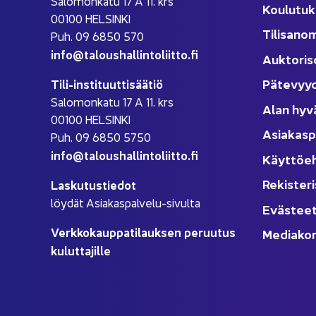
Sa­lo­mon­ka­tu 17 A 11. krs
Kou­lu­tuk
00100 HEL­SIN­KI
Ti­li­sa­no
Puh. 09 6850 570
info@ta­lous­hal­lin­to­liit­to.fi
Auk­to­ri­s
Pä­te­vyy
Tili-​instituuttisäätiö
Sa­lo­mon­ka­tu 17 A 11. krs
Alan hyv
00100 HEL­SIN­KI
Asia­kas­p
Puh. 09 6850 5750
info@ta­lous­hal­lin­to­liit­to.fi
Käyt­tö­e
Re­kis­te­ri
Las­ku­tus­tie­dot
löy­dät Asiakaspalvelu-​sivulta
Eväs­tee
Verk­ko­kaup­pa­ti­lauk­sen pe­ruu­tus
Me­dia­kor
ku­lut­ta­jil­le