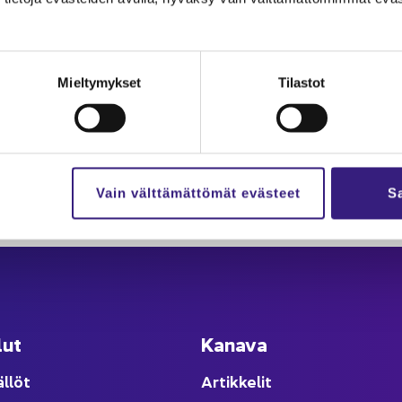
Mieltymykset
Tilastot
Vain välttämättömät evästeet
Sa
lut
Ka­na­va
äl­löt
Ar­tik­ke­lit