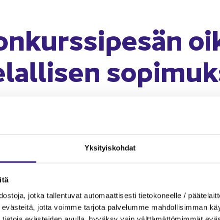
n­kurs­si­pe­sän oi­
­lal­li­sen so­pi­mu
tö täy­den­tyy)
 avau­tuu Ta­lous­hal­lin­to­lii­ton jä­se­nil­le. Jos olet töis­sä jä­se­ny­ri
Yk­si­tyis­koh­dat
jau­du si­sään
­tä
s­to­ja, jotka tal­len­tu­vat au­to­maat­ti­ses­ti tie­to­ko­neel­le / pää­te­lait­t
eväs­tei­tä, jotta voim­me tar­jo­ta pal­ve­lum­me mah­dol­li­sim­man käyt­tä
tie­to­ja eväs­tei­den avul­la, hy­väk­sy vain vält­tä­mät­tö­mim­mät eväs