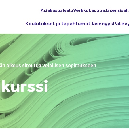
Asia­kas­pal­ve­lu
Verk­ko­kaup­pa
Jä­sen­si­säl­
Kou­lu­tuk­set ja ta­pah­tu­mat
Jä­se­nyys
Pä­te­v
än oi­keus si­tou­tua ve­lal­li­sen so­pi­muk­seen
kurs­si