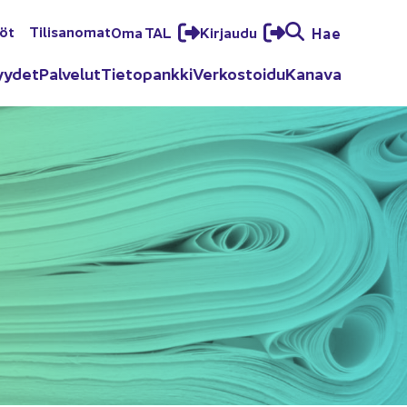
löt
Ti­li­sa­no­mat
Oma TAL
Kir­jau­du
Hae
yy­det
Pal­ve­lut
Tie­to­pank­ki
Ver­kos­toi­du
Ka­na­va