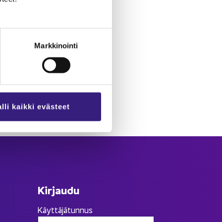
Markkinointi
lli kaikki evästeet
Kir­jau­du
Käyttäjätunnus