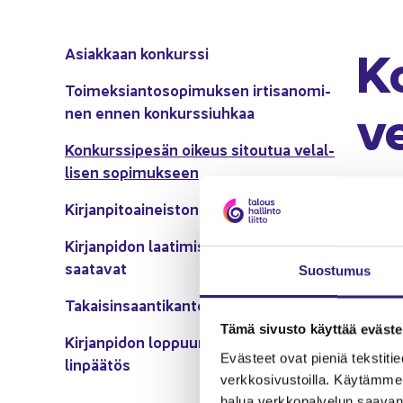
Ko
Asiak­kaan kon­kurs­si
Toi­mek­sian­to­so­pi­muk­sen ir­ti­sa­no­mi­
ve
nen ennen kon­kurs­siuh­kaa
Kon­kurs­si­pe­sän oi­keus si­tou­tua ve­lal­
li­sen so­pi­muk­seen
Kir­jan­pi­toai­neis­ton luo­vut­ta­mi­nen
(Si­säl­
Kir­jan­pi­don laa­ti­mi­ses­ta ai­heu­tu­neet
Si­säl­tö
saa­ta­vat
Suos­tu­mus
Kir­
Ta­kai­sin­saan­ti­kan­teet
Tämä si­vus­to käyt­tää eväs­tei
Kir­jan­pi­don lop­puun­saat­ta­mi­nen ja ti­
Eväs­teet ovat pie­niä teks­ti­tie­do
lin­pää­tös
verk­ko­si­vus­toil­la. Käy­täm­me 
halua verk­ko­pal­ve­lun saa­van 