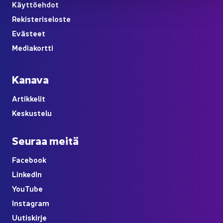
Käyt­tö­eh­dot
Re­kis­te­ri­se­los­te
Eväs­teet
Me­dia­kort­ti
Ka­na­va
Ar­tik­ke­lit
Kes­kus­te­lu
Seu­raa meitä
Face­book
Lin­ke­dIn
You
Tube
Ins­ta­gram
Uu­tis­kir­je