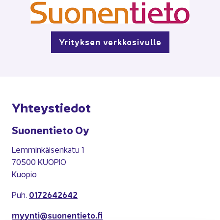
Yri­tyk­sen verk­ko­si­vul­le
Yh­teys­tie­dot
Suo­nen­tie­to Oy
Lem­min­käi­sen­ka­tu 1
70500 KUO­PIO
Kuo­pio
0172642642
Puh.
myyn­ti@suo­nen­tie­to.fi