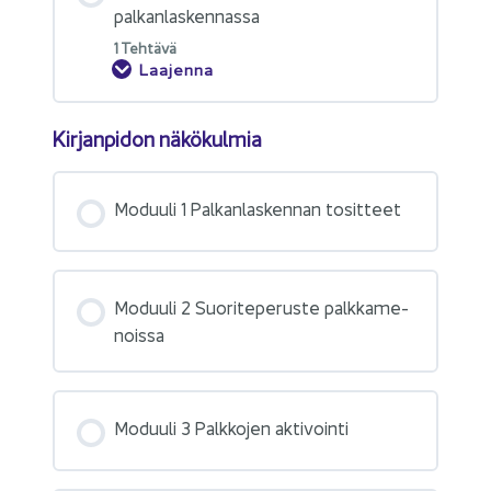
pal­kan­las­ken­nas­sa
1 Teh­tä­vä
Laajenna
Kir­jan­pi­don nä­kö­kul­mia
Mo­duu­li 1 Pal­kan­las­ken­nan to­sit­teet
Mo­duu­li 2 Suo­ri­te­pe­rus­te palk­ka­me­
nois­sa
Mo­duu­li 3 Palk­ko­jen ak­ti­voin­ti