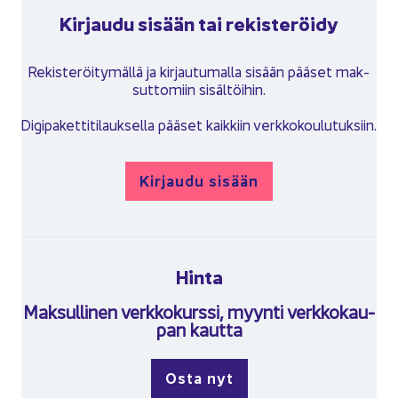
Kir­jau­du si­sään tai re­kis­te­röi­dy
Re­kis­te­röi­ty­mäl­lä ja kir­jau­tu­mal­la si­sään pää­set mak­
sut­to­miin si­säl­töi­hin.
Di­gi­pa­ket­ti­ti­lauk­sel­la pää­set kaik­kiin verk­ko­kou­lu­tuk­siin.
Kir­jau­du si­sään
Hinta
Mak­sul­li­nen verk­ko­kurs­si, myyn­ti verk­ko­kau­
pan kaut­ta
Osta nyt