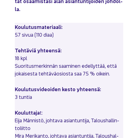
tät osaa­mis­ta­si alan asian­tun­ti­joi­den joh­dol­
la.
Kou­lu­tus­ma­te­ri­aa­li:
57 sivua (110 diaa)
Teh­tä­viä yh­teen­sä:
18 kpl
Suo­ri­tus­mer­kin­nän saa­mi­nen edel­lyt­tää, että
jo­kai­ses­ta teh­tä­vä­osios­ta saa 75 % oi­kein.
Kou­lu­tus­vi­deoi­den kesto yh­teen­sä:
3 tun­tia
Kou­lut­ta­ja
t:
Eija Män­nis­tö, joh­ta­va asian­tun­ti­ja, Ta­lous­hal­lin­
to­liit­to
Mira Me­ri­kan­to, joh­ta­va asian­tun­ti­ja, Ta­lous­hal­