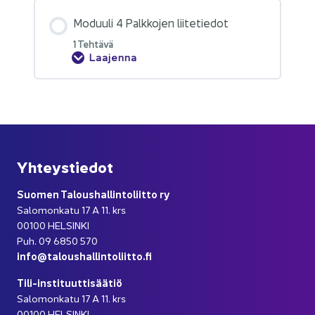
Mo­duu­li 4 Palk­ko­jen lii­te­tie­dot
1 Teh­tä­vä
Laajenna
Yh­teys­tie­dot
Suo­men Ta­lous­hal­lin­to­liit­to ry
Sa­lo­mon­ka­tu 17 A 11. krs
00100 HEL­SIN­KI
Puh. 09 6850 570
info@ta­lous­hal­lin­to­liit­to.fi
Tili-​instituuttisäätiö
Sa­lo­mon­ka­tu 17 A 11. krs
00100 HEL­SIN­KI