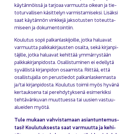
käy­tän­nöis­sä ja tar­jo­aa var­muut­ta oi­kean ja tie­
to­tur­val­li­sen kä­sit­te­lyn var­mis­ta­mi­sek­si. Li­säk­si
saat käy­tän­nön vink­ke­jä jak­so­tus­ten to­teut­ta­
mi­seen ja do­ku­men­toin­tiin.
Kou­lu­tus sopii pal­kan­las­ki­joil­le, jotka ha­lua­vat
var­muut­ta palk­ka­kir­jaus­ten osal­ta, sekä kir­jan­pi­
tä­jil­le, jotka ha­lua­vat ke­hit­tää ym­mär­rys­tään
palk­ka­kir­jan­pi­dos­ta. Osal­lis­tu­mi­nen ei edel­ly­tä
sy­väl­lis­tä kir­jan­pi­don osaa­mis­ta. Riit­tää, että
osal­lis­tu­jal­la on pe­rus­tie­dot pal­kan­las­ken­nas­ta
ja/tai kir­jan­pi­dos­ta. Kou­lu­tus toi­mii myös hy­vä­nä
ker­tauk­se­na tai pe­reh­dy­tyk­se­nä esi­mer­kik­si
teh­tä­vän­ku­van muut­tues­sa tai uusien vas­tuu­
aluei­den myötä.
Tule mu­kaan vah­vis­ta­maan asian­tun­te­mus­
ta­si! Kou­lu­tuk­ses­ta saat var­muut­ta ja ke­hi­