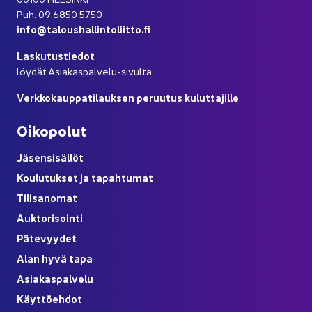
Puh. 09 6850 5750
info@ta­lous­hal­lin­to­liit­to.fi
Las­ku­tus­tie­dot
löy­dät Asiakaspalvelu-​sivulta
Verk­ko­kaup­pa­ti­lauk­sen pe­ruu­tus ku­lut­ta­jil­le
Oi­ko­po­lut
Jä­sen­si­säl­löt
Kou­lu­tuk­set ja ta­pah­tu­mat
Ti­li­sa­no­mat
Auk­to­ri­soin­ti
Pä­te­vyy­det
Alan hyvä tapa
Asia­kas­pal­ve­lu
Käyt­tö­eh­dot