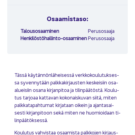
Osaa­mis­ta­so:
Ta­lous­osaa­mi­nen
Pe­rus­osaa­ja
Henkilöstöhallinto-​osaaminen
Pe­rus­osaa­ja
Tässä käy­tän­nön­lä­hei­ses­sä verk­ko­kou­lu­tuk­ses­
sa sy­ven­ny­tään palk­ka­kir­jaus­ten kes­kei­siin osa-​
alueisiin osana kir­jan­pi­toa ja ti­lin­pää­tös­tä. Kou­lu­
tus tar­jo­aa kat­ta­van ko­ko­nais­ku­van siitä, miten
palk­ka­ta­pah­tu­mat kir­ja­taan oi­kein ja ajan­ta­sai­
ses­ti kir­jan­pi­toon sekä miten ne huo­mioi­daan ti­
lin­pää­tök­ses­sä.
Kou­lu­tus vah­vis­taa osaa­mis­ta palk­ko­jen kir­jaus­