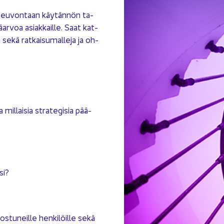
ys­neu­von­taan käy­tän­nön ta­
ä­ar­voa asiak­kail­le. Saat kat­
ekä rat­kai­su­mal­le­ja ja oh­
 mil­lai­sia stra­te­gi­sia pää­
si?
os­tu­neil­le hen­ki­löil­le sekä