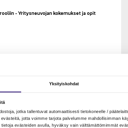
n roo­liin - Yri­tys­neu­vo­jan ko­ke­muk­set ja opit
Yk­si­tyis­koh­dat
­tä
s­to­ja, jotka tal­len­tu­vat au­to­maat­ti­ses­ti tie­to­ko­neel­le / pää­te­lait­t
eväs­tei­tä, jotta voim­me tar­jo­ta pal­ve­lum­me mah­dol­li­sim­man käyt­tä
­tei­ta ja rat­kai­su­ja
tie­to­ja eväs­tei­den avul­la, hy­väk­sy vain vält­tä­mät­tö­mim­mät eväs