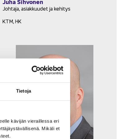
Juha Sih­vo­nen
Joh­ta­ja, asiak­kuu­det ja ke­hi­tys
KTM, HK
Tie­to­ja
eel­le kä­vi­jän vie­rail­les­sa eri
­jäys­tä­väl­li­se­nä. Mi­kä­li et
­teet.