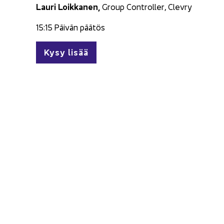
Lauri Loik­ka­nen,
Group Cont­rol­ler, Clev­ry
15:15 Päi­vän pää­tös
Kysy lisää