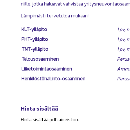
niil­le, jotka ha­lua­vat vah­vis­taa yri­tys­neu­von­tao­saa­m
Läm­pi­mäs­ti ter­ve­tu­loa mu­kaan!
KLT-​ylläpito
1 pv, 
PHT-​ylläpito
1 pv, 
TNT-​ylläpito
1 pv, 
Ta­lous­osaa­mi­nen
Pe­rus­
Lii­ke­toi­min­tao­saa­mi­nen
Am­mat
Henkilöstöhallinto-​osaaminen
Pe­rus­
Hinta si­säl­tää
Hinta si­säl­tää pdf-​aineiston.