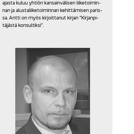
ajas­ta kuluu yh­tiön kan­sain­vä­li­sen lii­ke­toi­min­
nan ja alus­ta­lii­ke­toi­min­nan ke­hit­tä­mi­sen pa­ris­
sa. Antti on myös kir­joit­ta­nut kir­jan ”Kir­jan­pi­
tä­jäs­tä kon­sul­tik­si”.