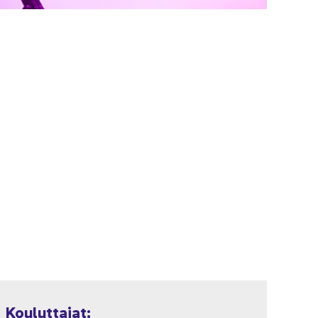
Kou­lut­ta­jat: