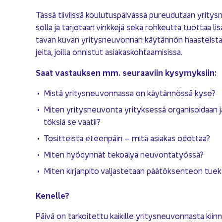
Tässä tii­viis­sä kou­lu­tus­päi­väs­sä pu­reu­du­taan yri­t
sol­la ja tar­jo­taan vink­ke­jä sekä roh­keut­ta tuot­taa li­s
ta­van kuvan yri­tys­neu­von­nan käy­tän­nön haas­teis­ta s
jei­ta, joil­la on­nis­tut asia­kas­koh­taa­mi­sis­sa.
Saat vas­tauk­sen mm. seu­raa­viin ky­sy­myk­siin:
Mistä yri­tys­neu­von­nas­sa on käy­tän­nös­sä kyse?
Miten yri­tys­neu­von­ta yri­tyk­ses­sä or­ga­ni­soi­daan ja
tök­siä se vaa­tii?
To­sit­teis­ta eteen­päin – mitä asia­kas odot­taa?
Miten hyö­dyn­nät te­ko­ä­lyä neu­von­ta­työs­sä?
Miten kir­jan­pi­to val­jas­te­taan pää­tök­sen­teon tuek­
Ke­nel­le?
Päivä on tar­koi­tet­tu kai­kil­le yri­tys­neu­von­nas­ta kiin­n