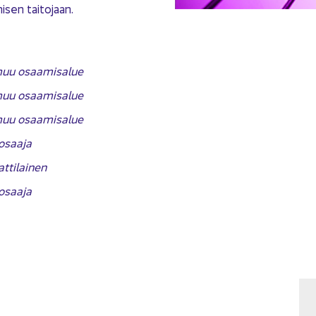
i­sen tai­to­jaan.
muu osaa­mi­sa­lue
muu osaa­mi­sa­lue
muu osaa­mi­sa­lue
osaa­ja
­ti­lai­nen
osaa­ja