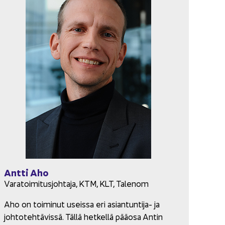
Antti Aho
Va­ra­toi­mi­tus­joh­ta­ja, KTM, KLT, Ta­le­nom
Aho on toi­mi­nut useis­sa eri asiantuntija-​ ja
joh­to­teh­tä­vis­sä. Tällä het­kel­lä pää­osa Antin