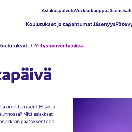
Asia­kas­pal­ve­lu
Verk­ko­kaup­pa
Jä­sen­si­säl­
Kou­lu­tuk­set ja ta­pah­tu­mat
Jä­se­nyys
Pä­te­v
Kou­lu­tuk­set
Yri­tys­neu­von­ta­päi­vä
a­päi­vä
a on­nis­tu­mi­sen? Mil­lai­sia
al­lin­nos­sa? Mitä asiak­kaat
n asiak­kaan pää­tök­sen­teon