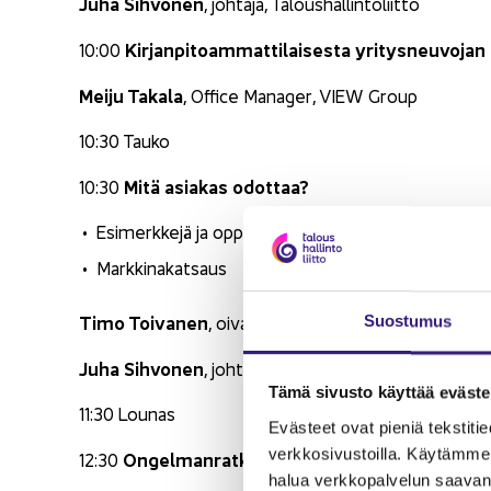
Juha Sih­vo­nen
, joh­ta­ja, Ta­lous­hal­lin­to­liit­to
Kir­jan­pi­toam­mat­ti­lai­ses­ta yri­tys­neu­vo­ja
10:00
Meiju Ta­ka­la
, Of­fice Ma­na­ger, VIEW Group
10:30 Tauko
Mitä asia­kas odot­taa?
10:30
Esi­merk­ke­jä ja op­pe­ja
Mark­ki­na­kat­saus
Timo Toi­va­nen
, oi­val­lut­ta­ja, yri­tys­val­men­ta­ja
Suos­tu­mus
Juha Sih­vo­nen
, joh­ta­ja, Ta­lous­hal­lin­to­liit­to
Tämä si­vus­to käyt­tää eväs­tei
11:30 Lou­nas
Eväs­teet ovat pie­niä teks­ti­tie­do
verk­ko­si­vus­toil­la. Käy­täm­me 
On­gel­man­rat­kai­sukli­nik­ka – käy­tän­nön ti­lan
12:30
halua verk­ko­pal­ve­lun saa­van 