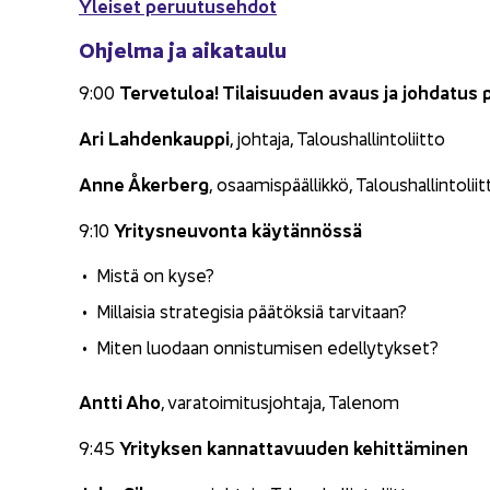
Ylei­set pe­ruu­tuseh­dot
Oh­jel­ma ja ai­ka­tau­lu
Ter­ve­tu­loa! Ti­lai­suu­den avaus ja joh­da­tus 
9:00
Ari Lah­den­kaup­pi
, joh­ta­ja, Ta­lous­hal­lin­to­liit­to
Anne Åkerberg
, osaa­mis­pääl­lik­kö, Ta­lous­hal­lin­to­liit
Yri­tys­neu­von­ta käy­tän­nös­sä
9:10
Mistä on kyse?
Mil­lai­sia stra­te­gi­sia pää­tök­siä tar­vi­taan?
Miten luo­daan on­nis­tu­mi­sen edel­ly­tyk­set?
Antti Aho
, va­ra­toi­mi­tus­joh­ta­ja, Ta­le­nom
Yri­tyk­sen kan­nat­ta­vuu­den ke­hit­tä­mi­nen
9:45