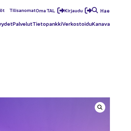
löt
Ti­li­sa­no­mat
Oma TAL
Kir­jau­du
Hae
yy­det
Pal­ve­lut
Tie­to­pank­ki
Ver­kos­toi­du
Ka­na­va