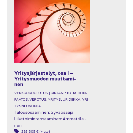
Yri­tys­jär­jes­te­lyt, osa I –
Yri­tys­muo­don muut­ta­mi­
nen
VERK­KO­KOU­LU­TUS | KIR­JAN­PI­TO JA TI­LIN­
PÄÄ­TÖS, VE­RO­TUS, YRI­TYS­JU­RI­DIIK­KA, YRI­
TYS­NEU­VON­TA
Ta­lous­osaa­mi­nen: Sy­vä­osaa­ja
Lii­ke­toi­min­tao­saa­mi­nen: Am­mat­ti­lai­
nen
265-305 € (+ alv)