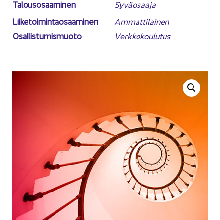
Ta­lous­osaa­mi­nen
Sy­vä­osaa­ja
Lii­ke­toi­min­tao­saa­mi­nen
Am­mat­ti­lai­nen
Osal­lis­tu­mis­muo­to
Verk­ko­kou­lu­tus