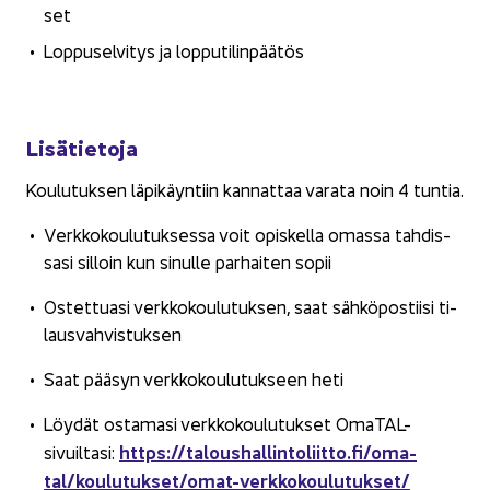
set
Lop­pusel­vi­tys ja lop­pu­ti­lin­pää­tös
Li­sä­tie­to­ja
Kou­lu­tuk­sen lä­pi­käyn­tiin kan­nat­taa va­ra­ta noin 4 tun­tia.
Verk­ko­kou­lu­tuk­ses­sa voit opis­kel­la omas­sa tah­dis­
sa­si sil­loin kun si­nul­le par­hai­ten sopii
Os­tet­tua­si verk­ko­kou­lu­tuk­sen, saat säh­kö­pos­tii­si ti­
laus­vah­vis­tuk­sen
Saat pää­syn verk­ko­kou­lu­tuk­seen heti
Löy­dät os­ta­ma­si verk­ko­kou­lu­tuk­set OmaTAL-​
https://ta­lous­hal­lin­to­liit­to.fi/oma-​
sivuiltasi:
tal/kou­lu­tuk­set/omat-​verkkokoulutukset/