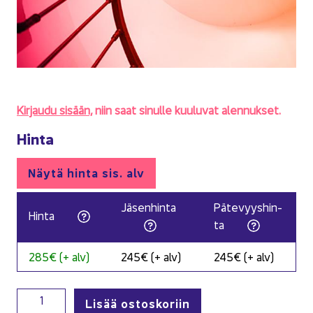
Kir­jau­du si­sään,
niin saat si­nul­le kuu­lu­vat alen­nuk­set.
Hinta
Näytä hinta sis. alv
Jä­sen­hin­ta
Pä­te­vyys­hin­
Hinta
ta
285€ (+ alv)
245€ (+ alv)
245€ (+ alv)
Yritysjärjestelyt, osa II – Yrityksen lopettaminen ja purk
Lisää ostoskoriin