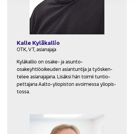
Kalle Ky­lä­kal­lio
OTK, VT, asia­na­ja­ja
Ky­lä­kal­lio on osake-​ ja asunto-​
osakeyhtiöoikeuden asian­tun­ti­ja ja työs­ken­
te­lee asia­na­ja­ja­na. Li­säk­si hän toi­mii tun­tio­
pet­ta­ja­na Aalto-​yliopiston avoi­mes­sa yli­opis­
tos­sa.