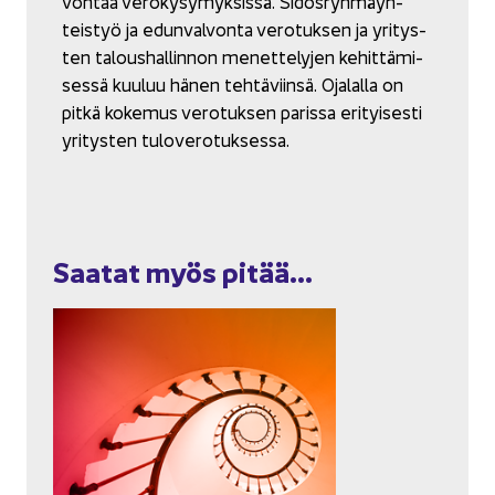
von­taa ve­ro­ky­sy­myk­sis­sä. Si­dos­ryh­mäyh­
teis­työ ja edun­val­von­ta ve­ro­tuk­sen ja yri­tys­
ten ta­lous­hal­lin­non me­net­te­ly­jen ke­hit­tä­mi­
ses­sä kuu­luu hänen teh­tä­viin­sä. Oja­lal­la on
pitkä ko­ke­mus ve­ro­tuk­sen pa­ris­sa eri­tyi­ses­ti
yri­tys­ten tu­lo­ve­ro­tuk­ses­sa.
Saa­tat myös pitää...