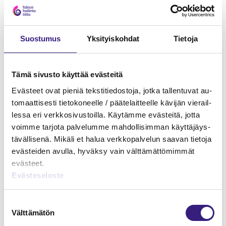
Suos­tu­mus
Yk­si­tyis­koh­dat
Tie­to­ja
Tämä si­vus­to käyt­tää eväs­tei­tä
Eväs­teet ovat pie­niä teks­ti­tie­dos­to­ja, jotka tal­len­tu­vat au­
to­maat­ti­ses­ti tie­to­ko­neel­le / pää­te­lait­teel­le kä­vi­jän vie­rail­
les­sa eri verk­ko­si­vus­toil­la. Käy­täm­me eväs­tei­tä, jotta
voim­me tar­jo­ta pal­ve­lum­me mah­dol­li­sim­man käyt­tä­jäys­
tä­väl­li­se­nä. Mi­kä­li et halua verk­ko­pal­ve­lun saa­van tie­to­ja
eväs­tei­den avul­la, hy­väk­sy vain vält­tä­mät­tö­mim­mät
Leena Rekola-​Nieminen
eväs­teet.
KLT, eko­no­mi, ta­lous­hal­lin­non kou­lut­ta­ja, Tmi
Eväs­te­se­los­te
Leena Rekola-​Nieminen
Suos­
Rekola-​​Nieminen on pit­kän­lin­jan ti­li­toi­mis­
Välttämätön
tu­
toam­mat­ti­lai­nen ja ko­ke­nut kou­lut­ta­ja ta­lous­