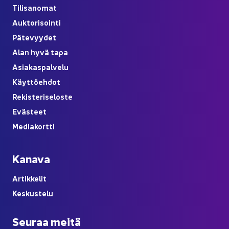
Ti­li­sa­no­mat
Auk­to­ri­soin­ti
Pä­te­vyy­det
Alan hyvä tapa
Asia­kas­pal­ve­lu
Käyt­tö­eh­dot
Re­kis­te­ri­se­los­te
Eväs­teet
Me­dia­kort­ti
Ka­na­va
Ar­tik­ke­lit
Kes­kus­te­lu
Seu­raa meitä