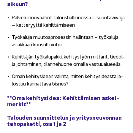
al­kuun?
Pal­ve­luin­no­vaa­tiot ta­lous­hal­lin­nos­sa – suun­ta­vii­vo­ja
– ket­te­ryyt­tä ke­hit­tä­mi­seen
Työ­ka­lu­ja muu­tos­pro­ses­sin hal­lin­taan – työ­ka­lu­ja
asiak­kaan kon­sul­toin­tiin
Ke­hit­tä­jän työ­ka­lu­pak­ki, ke­hi­tys­työn mit­ta­rit, tie­dol­
la joh­ta­mi­nen, ti­lan­ne­huo­ne omal­la vas­tuu­alu­eel­la
Oman ke­hi­tys­idean va­lin­ta; miten ke­hi­ty­si­deas­ta ja­
los­tuu kan­nat­ta­va bis­nes?
**Oma ke­hi­tys­idea: Ke­hit­tä­mi­sen as­kel­
mer­kit**
Ta­lou­den suun­nit­te­lun ja yri­tys­neu­von­nan
te­ho­pa­ket­ti, osa 1 ja 2