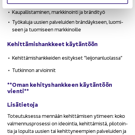
Kau­pal­lis­ta­mi­nen, mark­ki­noin­ti ja brän­di­työ
Työ­ka­lu­ja uusien pal­ve­lui­den brän­däyk­seen, luo­mi­
seen ja tuo­mi­seen mark­ki­noil­le
Ke­hit­tä­mis­hank­keet käy­tän­töön
Ke­hit­tä­mis­hank­kei­den esi­tyk­set ”lei­jo­nan­luo­las­sa”
Tut­kin­non ar­vioin­nit
**Oman ke­hi­tys­hank­keen käy­tän­töön
vien­ti**
Li­sä­tie­to­ja
To­teu­tuk­ses­sa men­nään ke­hit­tä­mi­sen yti­meen: koko
val­men­nus­pro­ses­si on ideoin­tia, ke­hit­tä­mis­tä, pi­lo­toin­
tia ja lo­pul­ta uusien tai ke­hit­ty­neem­pien pal­ve­lui­den ja