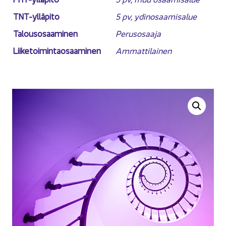
TNT-​ylläpito
5 pv, ydin­osaa­mi­sa­lue
Ta­lous­osaa­mi­nen
Pe­rus­osaa­ja
Lii­ke­toi­min­tao­saa­mi­nen
Am­mat­ti­lai­nen