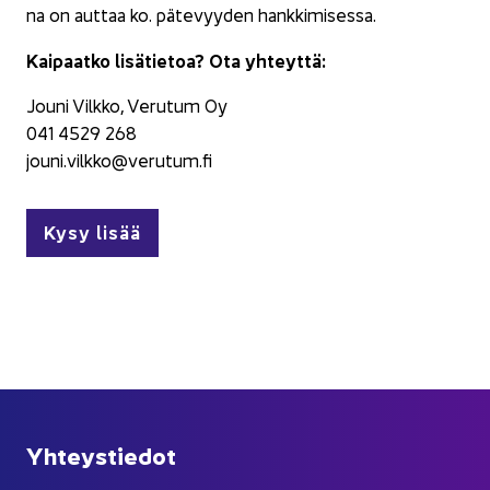
na on aut­taa ko. pä­te­vyy­den hank­ki­mi­ses­sa.
Kai­paat­ko li­sä­tie­toa? Ota yh­teyt­tä:
Jouni Vilk­ko, Ve­ru­tum Oy
041 4529 268
jouni.vilk­ko@ve­ru­tum.fi
Kysy lisää
Yh­teys­tie­dot