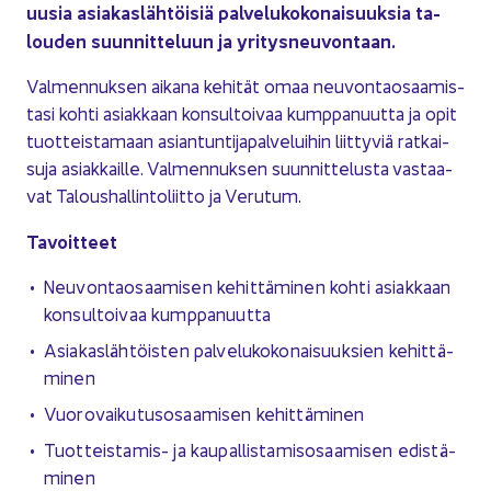
uusia asia­kas­läh­töi­siä pal­ve­lu­ko­ko­nai­suuk­sia ta­
lou­den suun­nit­te­luun ja yri­tys­neu­von­taan.
Val­men­nuk­sen ai­ka­na ke­hi­tät omaa neu­von­tao­saa­mis­
ta­si kohti asiak­kaan kon­sul­toi­vaa kump­pa­nuut­ta ja opit
tuot­teis­ta­maan asian­tun­ti­ja­pal­ve­lui­hin liit­ty­viä rat­kai­
su­ja asiak­kail­le. Val­men­nuk­sen suun­nit­te­lus­ta vas­taa­
vat Ta­lous­hal­lin­to­liit­to ja Ve­ru­tum.
Ta­voit­teet
Neu­von­tao­saa­mi­sen ke­hit­tä­mi­nen kohti asiak­kaan
kon­sul­toi­vaa kump­pa­nuut­ta
Asia­kas­läh­töis­ten pal­ve­lu­ko­ko­nai­suuk­sien ke­hit­tä­
mi­nen
Vuo­ro­vai­ku­tus­osaa­mi­sen ke­hit­tä­mi­nen
Tuotteistamis-​ ja kau­pal­lis­ta­mis­osaa­mi­sen edis­tä­
mi­nen