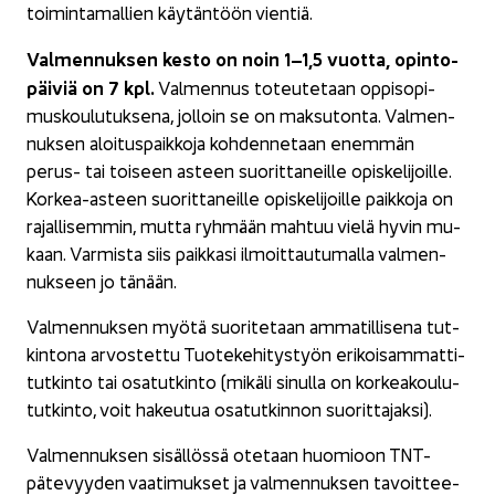
toi­min­ta­mal­lien käy­tän­töön vien­tiä.
Val­men­nuk­sen kesto on noin 1–1,5 vuot­ta, opin­to­
päi­viä on 7 kpl.
Val­men­nus to­teu­te­taan op­pi­so­pi­
mus­kou­lu­tuk­se­na, jol­loin se on mak­su­ton­ta. Val­men­
nuk­sen aloi­tus­paik­ko­ja koh­den­ne­taan enem­män
perus-​ tai toi­seen as­teen suo­rit­ta­neil­le opis­ke­li­joil­le.
Korkea-​asteen suo­rit­ta­neil­le opis­ke­li­joil­le paik­ko­ja on
ra­jal­li­sem­min, mutta ryh­mään mah­tuu vielä hyvin mu­
kaan. Var­mis­ta siis paik­ka­si il­moit­tau­tu­mal­la val­men­
nuk­seen jo tä­nään.
Val­men­nuk­sen myötä suo­ri­te­taan am­ma­til­li­se­na tut­
kin­to­na ar­vos­tet­tu Tuo­te­ke­hi­tys­työn eri­koi­sam­mat­ti­
tut­kin­to tai osa­tut­kin­to (mi­kä­li si­nul­la on kor­kea­kou­lu­
tut­kin­to, voit ha­keu­tua osa­tut­kin­non suo­rit­ta­jak­si).
Val­men­nuk­sen si­säl­lös­sä ote­taan huo­mioon TNT-​
pätevyyden vaa­ti­muk­set ja val­men­nuk­sen ta­voit­tee­