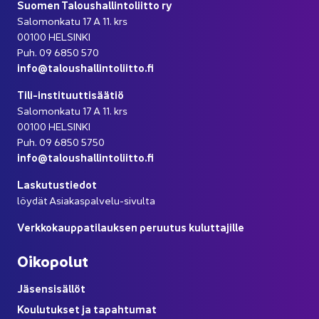
Suo­men Ta­lous­hal­lin­to­liit­to ry
Sa­lo­mon­ka­tu 17 A 11. krs
00100 HEL­SIN­KI
Puh. 09 6850 570
info@ta­lous­hal­lin­to­liit­to.fi
Tili-​instituuttisäätiö
Sa­lo­mon­ka­tu 17 A 11. krs
00100 HEL­SIN­KI
Puh. 09 6850 5750
info@ta­lous­hal­lin­to­liit­to.fi
Las­ku­tus­tie­dot
löy­dät Asiakaspalvelu-​sivulta
Verk­ko­kaup­pa­ti­lauk­sen pe­ruu­tus ku­lut­ta­jil­le
Oi­ko­po­lut
Jä­sen­si­säl­löt
Kou­lu­tuk­set ja ta­pah­tu­mat