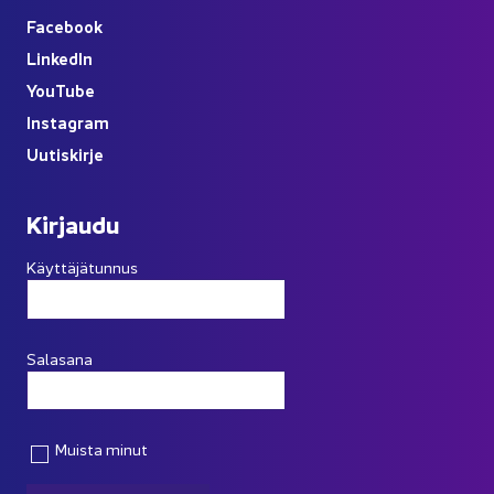
Face­book
Lin­ke­dIn
You
Tube
Ins­ta­gram
Uu­tis­kir­je
Kir­jau­du
Käyttäjätunnus
Salasana
Muista minut