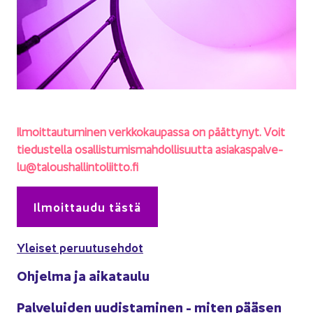
Il­moit­tau­tu­mi­nen verk­ko­kau­pas­sa on päät­ty­nyt. Voit
tie­dus­tel­la osal­lis­tu­mis­mah­dol­li­suut­ta asia­kas­pal­ve­
lu@ta­lous­hal­lin­to­liit­to.fi
Il­moit­tau­du tästä
Ylei­set pe­ruu­tuseh­dot
Oh­jel­ma ja ai­ka­tau­lu
Pal­ve­lui­den uu­dis­ta­mi­nen - miten pää­sen