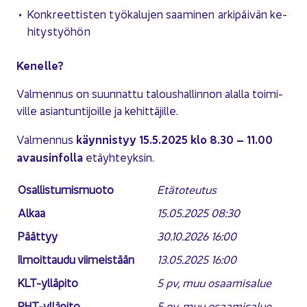
Kon­kreet­tis­ten työ­ka­lu­jen saa­mi­nen ar­ki­päi­vän ke­
hi­tys­työ­hön
Ke­nel­le?
Val­men­nus on suun­nat­tu ta­lous­hal­lin­non alal­la toi­mi­
vil­le asian­tun­ti­joil­le ja ke­hit­tä­jil­le.
käyn­nis­tyy
15.5.2025 klo 8.30 – 11.00
Val­men­nus
avausin­fol­la
etäyh­teyk­sin.
Osal­lis­tu­mis­muo­to
Etä­to­teu­tus
Alkaa
15.05.2025 08:30
Päät­tyy
30.10.2026 16:00
Il­moit­tau­du vii­meis­tään
13.05.2025 16:00
KLT-​ylläpito
5 pv, muu osaa­mi­sa­lue
PHT-​ylläpito
5 pv, muu osaa­mi­sa­lue