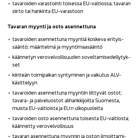
ta­va­roi­den va­ras­toin­ti toi­ses­sa EU-​valtiossa; ta­va­ran
siir­to tai han­kin­ta EU-​varastoon
Ta­va­ran myyn­ti ja osto asen­net­tu­na
ta­va­roi­den asen­net­tu­na myyn­tiä kos­ke­va eri­tyis­
sään­tö; mää­ri­tel­mä ja myyn­ti­maa­sään­tö
kään­ne­tyn ve­ro­vel­vol­li­suu­den so­vel­ta­mi­se­del­ly­tyk­
set
kiin­teän toi­mi­pai­kan syn­ty­mi­nen ja vai­ku­tus ALV-​
käsittelyyn
ta­va­roi­den asen­net­tu­na myyn­tiin liit­ty­vät ostot;
tavara-​ ja pal­ve­luos­tot ali­hank­ki­joil­ta Suo­mes­ta,
muis­ta EU-​valtioista ja EU:n ul­ko­puo­lel­ta
ta­va­roi­den osto asen­net­tu­na toi­ses­ta EU-​valtiosta;
kään­net­ty ve­ro­vel­vol­li­suus
ta­va­ran asen­net­tu­na myyn­nin ja oston il­moit­ta­mi­