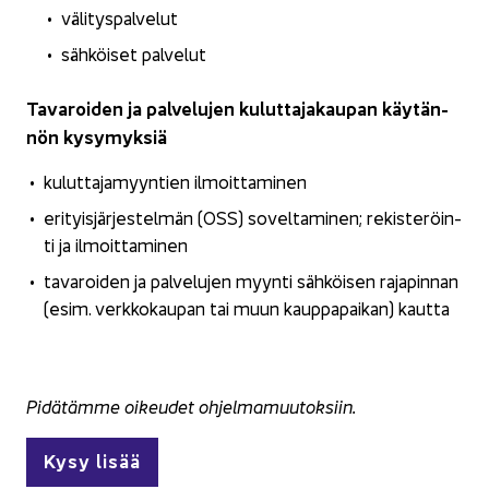
vä­li­tys­pal­ve­lut
säh­köi­set pal­ve­lut
Ta­va­roi­den ja pal­ve­lu­jen ku­lut­ta­ja­kau­pan käy­tän­
nön ky­sy­myk­siä
ku­lut­ta­ja­myyn­tien il­moit­ta­mi­nen
eri­tyis­jär­jes­tel­män (OSS) so­vel­ta­mi­nen; re­kis­te­röin­
ti ja il­moit­ta­mi­nen
ta­va­roi­den ja pal­ve­lu­jen myyn­ti säh­köi­sen ra­ja­pin­nan
(esim. verk­ko­kau­pan tai muun kaup­pa­pai­kan) kaut­ta
Pi­dä­täm­me oi­keu­det oh­jel­ma­muu­tok­siin.
Kysy lisää