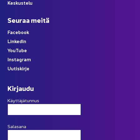
Kes­kus­te­lu
Seu­raa meitä
Face­book
Lin­ke­dIn
You
Tube
Ins­ta­gram
Uu­tis­kir­je
Kir­jau­du
Käyttäjätunnus
Salasana