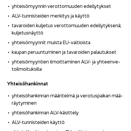
yh­tei­sö­myyn­nin ve­rot­to­muu­den edel­ly­tyk­set
ALV-​tunnisteiden mer­ki­tys ja käyt­tö
ta­va­roi­den kul­je­tus ve­rot­to­muu­den edel­ly­tyk­se­nä;
kul­je­tus­näyt­tö
yh­tei­sö­myyn­nit muis­ta EU-​valtioista
kau­pan pe­ruun­tu­mi­nen ja ta­va­roi­den pa­lau­tuk­set
yh­tei­sö­myyn­tien il­moit­ta­mi­nen ALV- ja yh­teen­ve­
toil­moi­tuk­sil­la
Yh­tei­sö­han­kin­nat
yh­tei­sö­han­kin­nan mää­ri­tel­mä ja ve­ro­tus­pai­kan mää­
räy­ty­mi­nen
yh­tei­sö­han­kin­nan ALV-​käsittely
ALV-​tunnisteiden käyt­tö