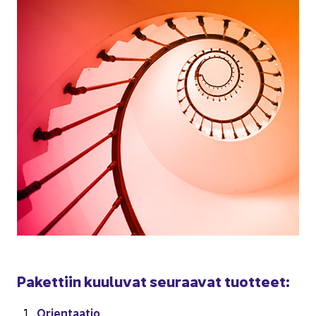
Pa­ket­tiin kuu­lu­vat seu­raa­vat tuot­teet:
Orien­taa­tio