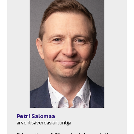
Petri Sa­lo­maa
ar­von­li­sä­ve­ro­asian­tun­ti­ja