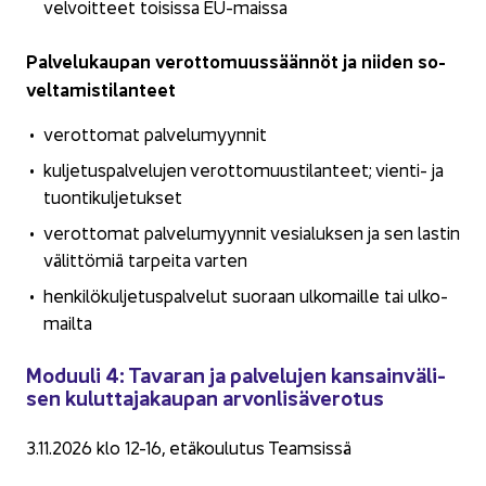
vel­voit­teet toi­sis­sa EU-​maissa
Pal­ve­lu­kau­pan ve­rot­to­muus­sään­nöt ja nii­den so­
vel­ta­mis­ti­lan­teet
ve­rot­to­mat pal­ve­lu­myyn­nit
kul­je­tus­pal­ve­lu­jen ve­rot­to­muus­ti­lan­teet; vienti-​ ja
tuon­ti­kul­je­tuk­set
ve­rot­to­mat pal­ve­lu­myyn­nit ve­sia­luk­sen ja sen las­tin
vä­lit­tö­miä tar­pei­ta var­ten
hen­ki­lö­kul­je­tus­pal­ve­lut suo­raan ul­ko­mail­le tai ul­ko­
mail­ta
Mo­duu­li 4: Ta­va­ran ja pal­ve­lu­jen kan­sain­vä­li­
sen ku­lut­ta­ja­kau­pan ar­von­li­sä­ve­ro­tus
3.11.2026 klo 12-16, etä­kou­lu­tus Team­sis­sä