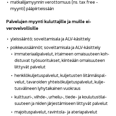
mat­kai­li­ja­myyn­nin ve­rot­to­muus (ns. tax free -​
myynti) pää­piir­teis­sään
Pal­ve­lu­jen myyn­ti ku­lut­ta­jil­le ja muil­le ei-​
verovelvollisille
yleis­sään­tö; so­vel­ta­mi­sa­la ja ALV-​käsittely
poik­keus­sään­nöt; so­vel­ta­mi­sa­la ja ALV-​käsittely
im­ma­te­ri­aa­li­pal­ve­lut, ir­tai­meen omai­suu­teen koh­
dis­tu­vat työ­suo­ri­tuk­set, kiin­te­ään omai­suu­teen
liit­ty­vät pal­ve­lut
hen­ki­lö­kul­je­tus­pal­ve­lut, kul­je­tus­ten lii­tän­näis­pal­
ve­lut, ta­va­roi­den yh­tei­sö­kul­je­tus­pal­ve­lut, kul­je­
tus­vä­li­neen ly­hy­tai­kai­nen vuo­kraus
kulttuuri-​, viihde-​, urheilu-​, tiede-​ ja kou­lu­tus­ti­lai­
suu­teen ja nii­den jär­jes­tä­mi­seen liit­ty­vät pal­ve­lut
ma­joi­tus­pal­ve­lut, ravintola-​ ja ate­ria­pal­ve­lut