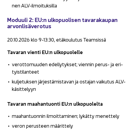
nen ALV-​ilmoituksilla
Mo­duu­li 2: EU:n ul­ko­puo­li­sen ta­va­ra­kau­pan
ar­von­li­sä­ve­ro­tus
20.10.2026 klo 9-13:30, etä­kou­lu­tus Team­sis­sä
Ta­va­ran vien­ti EU:n ul­ko­puo­lel­le
ve­rot­to­muu­den edel­ly­tyk­set; vien­nin perus-​ ja eri­
tyis­ti­lan­teet
kul­je­tuk­sen jär­jes­tä­mis­ta­van ja os­ta­jan vai­ku­tus ALV-​
käsittelyyn
Ta­va­ran maa­han­tuon­ti EU:n ul­ko­puo­lel­ta
maa­han­tuon­nin il­moit­ta­mi­nen; ly­kät­ty me­net­te­ly
veron pe­rus­teen mää­rit­te­ly