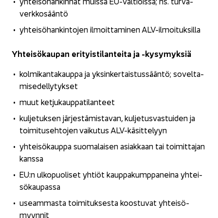
yh­tei­sö­han­kin­nat muis­sa EU-​valtioissa; ns. tur­va­
verk­ko­sään­tö
yh­tei­sö­han­kin­to­jen il­moit­ta­mi­nen ALV-​ilmoituksilla
Yh­tei­sö­kau­pan eri­tyis­ti­lan­tei­ta ja -​kysymyksiä
kol­mi­kan­ta­kaup­pa ja yk­sin­ker­tais­tus­sään­tö; so­vel­ta­
mi­se­del­ly­tyk­set
muut ket­ju­kaup­pa­ti­lan­teet
kul­je­tuk­sen jär­jes­tä­mis­ta­van, kul­je­tus­vas­tui­den ja
toi­mi­tuseh­to­jen vai­ku­tus ALV-​käsittelyyn
yh­tei­sö­kaup­pa suo­ma­lai­sen asiak­kaan tai toi­mit­ta­jan
kans­sa
EU:n ul­ko­puo­li­set yh­tiöt kaup­pa­kump­pa­nei­na yh­tei­
sö­kau­pas­sa
useam­mas­ta toi­mi­tuk­ses­ta koos­tu­vat yh­tei­sö­
myyn­nit