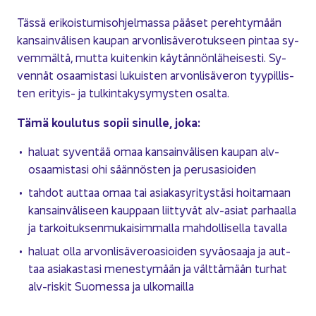
Tässä eri­kois­tu­mis­oh­jel­mas­sa pää­set pe­reh­ty­mään
kan­sain­vä­li­sen kau­pan ar­von­li­sä­ve­ro­tuk­seen pin­taa sy­
vem­mäl­tä, mutta kui­ten­kin käy­tän­nön­lä­hei­ses­ti. Sy­
ven­nät osaa­mis­ta­si lu­kuis­ten ar­von­li­sä­ve­ron tyy­pil­lis­
ten erityis-​ ja tul­kin­ta­ky­sy­mys­ten osal­ta.
Tämä kou­lu­tus sopii si­nul­le, joka:
ha­luat sy­ven­tää omaa kan­sain­vä­li­sen kau­pan alv-​
osaamistasi ohi sään­nös­ten ja pe­rus­asioi­den
tah­dot aut­taa omaa tai asia­kas­yri­tys­tä­si hoi­ta­maan
kan­sain­vä­li­seen kaup­paan liit­ty­vät alv-​asiat par­haal­la
ja tar­koi­tuk­sen­mu­kai­sim­mal­la mah­dol­li­sel­la ta­val­la
ha­luat olla ar­von­li­sä­ve­ro­asioi­den sy­vä­osaa­ja ja aut­
taa asia­kas­ta­si me­nes­ty­mään ja vält­tä­mään tur­hat
alv-​riskit Suo­mes­sa ja ul­ko­mail­la