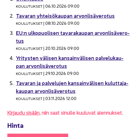
| 06.10.2026 09:00
KOU­LU­TUK­SET
Ta­va­ran yh­tei­sö­kau­pan ar­von­li­sä­ve­ro­tus
| 08.10.2026 09:00
KOU­LU­TUK­SET
EU:n ul­ko­puo­li­sen ta­va­ra­kau­pan ar­von­li­sä­ve­ro­
tus
| 20.10.2026 09:00
KOU­LU­TUK­SET
Yri­tys­ten vä­li­sen kan­sain­vä­li­sen pal­ve­lu­kau­
pan ar­von­li­sä­ve­ro­tus
| 29.10.2026 09:00
KOU­LU­TUK­SET
Ta­va­ran ja pal­ve­lu­jen kan­sain­vä­li­sen ku­lut­ta­ja­
kau­pan ar­von­li­sä­ve­ro­tus
| 03.11.2026 12:00
KOU­LU­TUK­SET
Kir­jau­du si­sään,
niin saat si­nul­le kuu­lu­vat alen­nuk­set.
Hinta