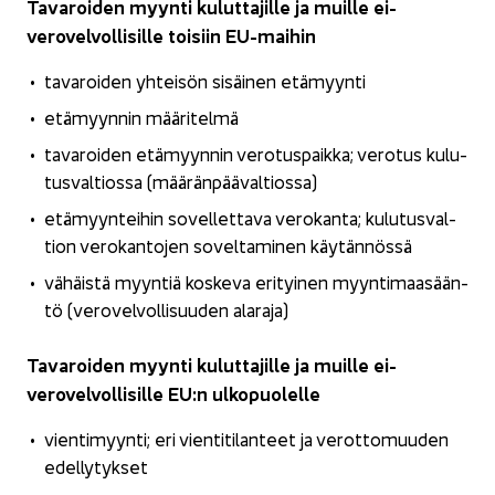
Ta­va­roi­den myyn­ti ku­lut­ta­jil­le ja muil­le ei-​
verovelvollisille toi­siin EU-​maihin
ta­va­roi­den yh­tei­sön si­säi­nen etä­myyn­ti
etä­myyn­nin mää­ri­tel­mä
ta­va­roi­den etä­myyn­nin ve­ro­tus­paik­ka; ve­ro­tus ku­lu­
tus­val­tios­sa (mää­rän­pää­val­tios­sa)
etä­myyn­tei­hin so­vel­let­ta­va ve­ro­kan­ta; ku­lu­tus­val­
tion ve­ro­kan­to­jen so­vel­ta­mi­nen käy­tän­nös­sä
vä­häis­tä myyn­tiä kos­ke­va eri­tyi­nen myyn­ti­maa­sään­
tö (ve­ro­vel­vol­li­suu­den ala­ra­ja)
Ta­va­roi­den myyn­ti ku­lut­ta­jil­le ja muil­le ei-​
verovelvollisille EU:n ul­ko­puo­lel­le
vien­ti­myyn­ti; eri vien­ti­ti­lan­teet ja ve­rot­to­muu­den
edel­ly­tyk­set