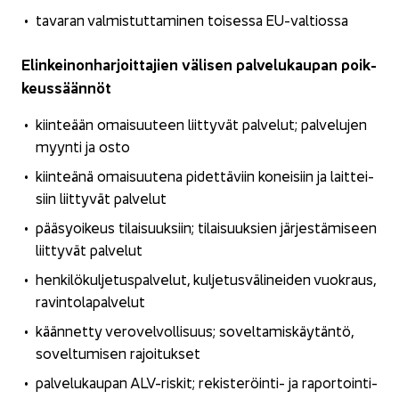
ta­va­ran val­mis­tut­ta­mi­nen toi­ses­sa EU-​valtiossa
Elin­kei­non­har­joit­ta­jien vä­li­sen pal­ve­lu­kau­pan poik­
keus­sään­nöt
kiin­te­ään omai­suu­teen liit­ty­vät pal­ve­lut; pal­ve­lu­jen
myyn­ti ja osto
kiin­teä­nä omai­suu­te­na pi­det­tä­viin ko­nei­siin ja lait­tei­
siin liit­ty­vät pal­ve­lut
pää­sy­oi­keus ti­lai­suuk­siin; ti­lai­suuk­sien jär­jes­tä­mi­seen
liit­ty­vät pal­ve­lut
hen­ki­lö­kul­je­tus­pal­ve­lut, kul­je­tus­vä­li­nei­den vuo­kraus,
ra­vin­to­la­pal­ve­lut
kään­net­ty ve­ro­vel­vol­li­suus; so­vel­ta­mis­käy­tän­tö,
so­vel­tu­mi­sen ra­joi­tuk­set
pal­ve­lu­kau­pan ALV-​riskit; rekisteröinti-​ ja ra­por­toin­ti­