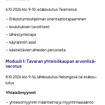
6.10.2026 klo 9-10, etä­kou­lu­tus Team­sis­sä
Eri­kois­tu­mis­oh­jel­man orien­taa­tio­ta­paa­mi­nen
kou­lu­tuk­sen ta­voit­teet
lä­hes­ty­mis­ta­pa
käy­tän­nön asiat
kä­si­tel­tä­vien ai­hei­den pe­rus­tei­ta
Mo­duu­li 1: Ta­va­ran yh­tei­sö­kau­pan ar­von­li­sä­
ve­ro­tus
8.10.2026 klo 9-16, lä­hi­kou­lu­tus Hel­sin­gis­sä tai etä­kou­
lu­tus
Yh­tei­sö­myyn­nit
yh­tei­sö­myyn­nin mää­ri­tel­mä ja myyn­ti­maa­sään­tö