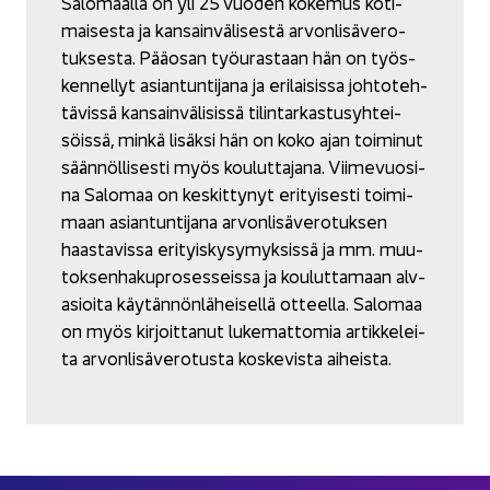
Sa­lo­maal­la on yli 25 vuo­den ko­ke­mus ko­ti­
mai­ses­ta ja kan­sain­vä­li­ses­tä ar­von­li­sä­ve­ro­
tuk­ses­ta. Pää­osan työ­uras­taan hän on työs­
ken­nel­lyt asian­tun­ti­ja­na ja eri­lai­sis­sa joh­to­teh­
tä­vis­sä kan­sain­vä­li­sis­sä ti­lin­tar­kas­tusyh­tei­
söis­sä, minkä li­säk­si hän on koko ajan toi­mi­nut
sään­nöl­li­ses­ti myös kou­lut­ta­ja­na. Vii­me­vuo­si­
na Sa­lo­maa on kes­kit­ty­nyt eri­tyi­ses­ti toi­mi­
maan asian­tun­ti­ja­na ar­von­li­sä­ve­ro­tuk­sen
haas­ta­vis­sa eri­tyis­ky­sy­myk­sis­sä ja mm. muu­
tok­sen­ha­ku­pro­ses­seis­sa ja kou­lut­ta­maan alv-​
asioita käy­tän­nön­lä­hei­sel­lä ot­teel­la. Sa­lo­maa
on myös kir­joit­ta­nut lu­ke­mat­to­mia ar­tik­ke­lei­
ta ar­von­li­sä­ve­ro­tus­ta kos­ke­vis­ta ai­heis­ta.