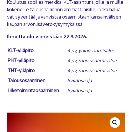
Kou­lu­tus sopii esi­mer­kik­si KLT-​asiantuntijoille ja muil­le
ko­ke­neil­le ta­lous­hal­lin­non am­mat­ti­lai­sil­le, jotka ha­lua­
vat sy­ven­tää ja vah­vis­taa osaa­mis­taan kan­sain­vä­li­sen
kau­pan ar­von­li­sä­ve­ro­ky­sy­myk­sis­sä.
Il­moit­tau­du vii­meis­tään 22.9.2026.
KLT-​ylläpito
4 pv, ydin­osaa­mi­sa­lue
PHT-​ylläpito
4 pv, muu osaa­mi­sa­lue
TNT-​ylläpito
4 pv, muu osaa­mi­sa­lue
Ta­lous­osaa­mi­nen
Sy­vä­osaa­ja
Lii­ke­toi­min­tao­saa­mi­nen
Sy­vä­osaa­ja