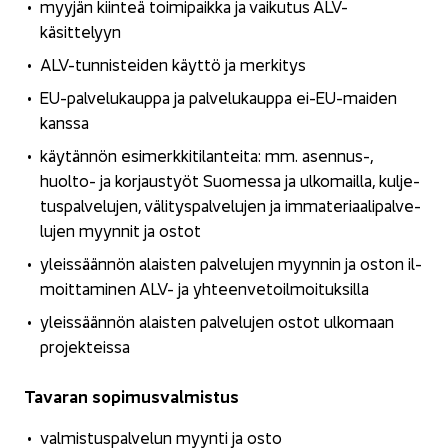
myy­jän kiin­teä toi­mi­paik­ka ja vai­ku­tus ALV-​
käsittelyyn
ALV-​tunnisteiden käyt­tö ja mer­ki­tys
EU-​palvelukauppa ja pal­ve­lu­kaup­pa ei-​EU-maiden
kans­sa
käy­tän­nön esi­merk­ki­ti­lan­tei­ta: mm. asennus-​,
huolto-​ ja kor­jaus­työt Suo­mes­sa ja ul­ko­mail­la, kul­je­
tus­pal­ve­lu­jen, vä­li­tys­pal­ve­lu­jen ja im­ma­te­ri­aa­li­pal­ve­
lu­jen myyn­nit ja ostot
yleis­sään­nön alais­ten pal­ve­lu­jen myyn­nin ja oston il­
moit­ta­mi­nen ALV- ja yh­teen­ve­toil­moi­tuk­sil­la
yleis­sään­nön alais­ten pal­ve­lu­jen ostot ul­ko­maan
pro­jek­teis­sa
Ta­va­ran so­pi­mus­val­mis­tus
val­mis­tus­pal­ve­lun myyn­ti ja osto