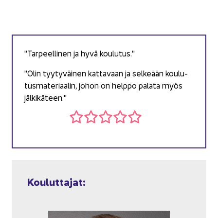
"Tar­peel­li­nen ja hyvä kou­lu­tus."
"Olin tyy­ty­väi­nen kat­ta­vaan ja sel­ke­ään kou­lu­
tus­ma­te­ri­aa­lin, johon on help­po pa­la­ta myös
jäl­ki­kä­teen."
Kou­lut­ta­jat: