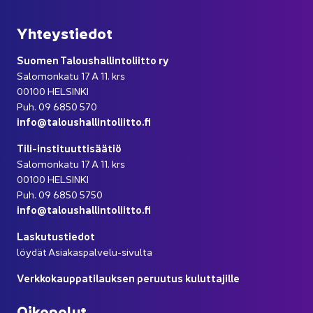
Yh­teys­tie­dot
Suo­men Ta­lous­hal­lin­to­liit­to ry
Sa­lo­mon­ka­tu 17 A 11. krs
00100 HEL­SIN­KI
Puh. 09 6850 570
info@ta­lous­hal­lin­to­liit­to.fi
Tili-​instituuttisäätiö
Sa­lo­mon­ka­tu 17 A 11. krs
00100 HEL­SIN­KI
Puh. 09 6850 5750
info@ta­lous­hal­lin­to­liit­to.fi
Las­ku­tus­tie­dot
löy­dät Asiakaspalvelu-​sivulta
Verk­ko­kaup­pa­ti­lauk­sen pe­ruu­tus ku­lut­ta­jil­le
Oi­ko­po­lut