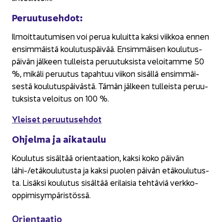
Pe­ruu­tuseh­dot:
Il­moit­tau­tu­mi­sen voi perua ku­luit­ta kaksi viik­koa ennen
en­sim­mäis­tä kou­lu­tus­päi­vää. En­sim­mäi­sen kou­lu­tus­
päi­vän jäl­keen tul­leis­ta pe­ruu­tuk­sis­ta ve­loi­tam­me 50
%, mi­kä­li pe­ruu­tus ta­pah­tuu vii­kon si­säl­lä en­sim­mäi­
ses­tä kou­lu­tus­päi­väs­tä. Tämän jäl­keen tul­leis­ta pe­ruu­
tuk­sis­ta ve­loi­tus on 100 %.
Ylei­set pe­ruu­tuseh­dot
Oh­jel­ma ja ai­ka­tau­lu
Kou­lu­tus si­säl­tää orien­taa­tion, kaksi koko päi­vän
lähi-/etä­kou­lu­tus­ta ja kaksi puo­len päi­vän etä­kou­lu­tus­
ta. Li­säk­si kou­lu­tus si­säl­tää eri­lai­sia teh­tä­viä verkko-​
oppimisympäristössä.
Orien­taa­tio