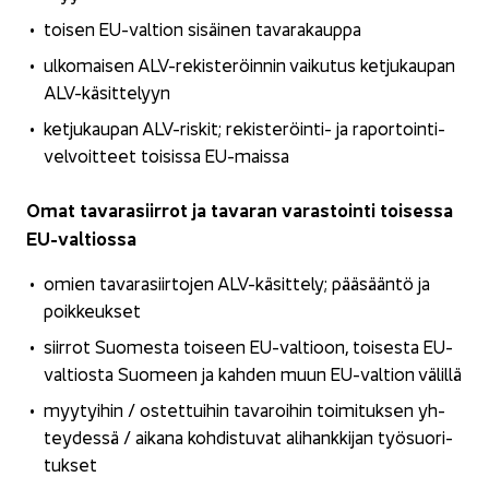
toi­sen EU-​valtion si­säi­nen ta­va­ra­kaup­pa
ul­ko­mai­sen ALV-​rekisteröinnin vai­ku­tus ket­ju­kau­pan
ALV-​käsittelyyn
ket­ju­kau­pan ALV-​riskit; rekisteröinti-​ ja ra­por­toin­ti­
vel­voit­teet toi­sis­sa EU-​maissa
Omat ta­va­ra­siir­rot ja ta­va­ran va­ras­toin­ti toi­ses­sa
EU-​valtiossa
omien ta­va­ra­siir­to­jen ALV-​käsittely; pää­sään­tö ja
poik­keuk­set
siir­rot Suo­mes­ta toi­seen EU-​valtioon, toi­ses­ta EU-​
valtiosta Suo­meen ja kah­den muun EU-​valtion vä­lil­lä
myy­tyi­hin / os­tet­tui­hin ta­va­roi­hin toi­mi­tuk­sen yh­
tey­des­sä / ai­ka­na koh­dis­tu­vat ali­hank­ki­jan työ­suo­ri­
tuk­set