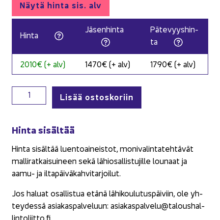
Näytä hinta sis. alv
Jä­sen­hin­ta
Pä­te­vyys­hin­
Hinta
ta
2010€ (+ alv)
1470€ (+ alv)
1790€ (+ alv)
Kansainvälisen kaupan arvonlisäverotuksen erikoistumis
Lisää ostoskoriin
Hinta si­säl­tää
Hinta si­säl­tää luen­toai­neis­tot, mo­ni­va­lin­ta­teh­tä­vät
mal­li­rat­kai­sui­neen sekä lä­hio­sal­lis­tu­jil­le lou­naat ja
aamu- ja il­ta­päi­vä­kah­vi­tar­joi­lut.
Jos ha­luat osal­lis­tua etänä lä­hi­kou­lu­tus­päi­viin, ole yh­
tey­des­sä asia­kas­pal­ve­luun: asia­kas­pal­ve­lu@ta­lous­hal­
lin­to­liit­to.fi.