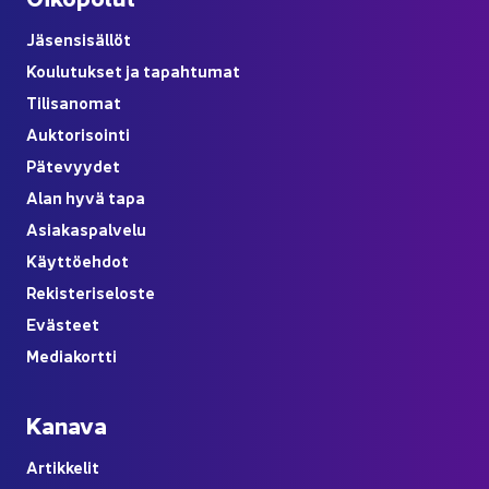
Jä­sen­si­säl­löt
Kou­lu­tuk­set ja ta­pah­tu­mat
Ti­li­sa­no­mat
Auk­to­ri­soin­ti
Pä­te­vyy­det
Alan hyvä tapa
Asia­kas­pal­ve­lu
Käyt­tö­eh­dot
Re­kis­te­ri­se­los­te
Eväs­teet
Me­dia­kort­ti
Ka­na­va
Ar­tik­ke­lit