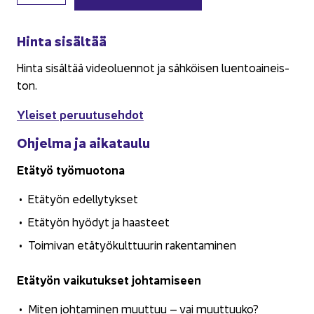
Hinta si­säl­tää
Hinta si­säl­tää vi­deo­luen­not ja säh­köi­sen luen­toai­neis­
ton.
Ylei­set pe­ruu­tuseh­dot
Oh­jel­ma ja ai­ka­tau­lu
Etä­työ työ­muo­to­na
Etä­työn edel­ly­tyk­set
Etä­työn hyö­dyt ja haas­teet
Toi­mi­van etä­työ­kult­tuu­rin ra­ken­ta­mi­nen
Etä­työn vai­ku­tuk­set joh­ta­mi­seen
Miten joh­ta­mi­nen muut­tuu – vai muut­tuu­ko?