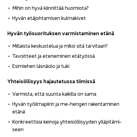
Mihin on hyvä kiin­nit­tää huo­mio­ta?
Hyvän etä­joh­ta­mi­sen kul­ma­ki­vet
Hyvän työ­suo­ri­tuk­sen var­mis­ta­mi­nen etänä
Mil­lais­ta kes­kus­te­lua ja miksi sitä tar­vi­taan?
Ta­voit­teet ja ete­ne­mi­nen etä­työs­sä
Esi­mie­hen läs­nä­olo ja tuki
Yh­tei­söl­li­syys ha­jau­te­tus­sa tii­mis­sä
Var­mis­ta, että suun­ta kai­kil­la on sama
Hyvän työil­ma­pii­rin ja me-​hengen ra­ken­ta­mi­nen
etänä
Kon­kreet­ti­sia kei­no­ja yh­tei­söl­li­syy­den yl­lä­pi­tä­mi­
seen