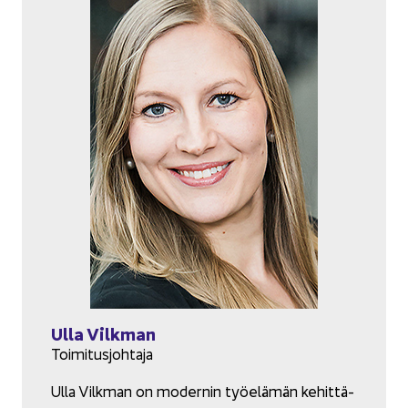
Ulla Vilk­man
Toi­mi­tus­joh­ta­ja
Ulla Vilk­man on mo­der­nin työ­elä­män ke­hit­tä­