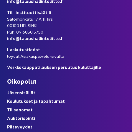
info@ta­lous­hal­lin­to­liit­to.fi
Tili-​instituuttisäätiö
Sa­lo­mon­ka­tu 17 A 11. krs
00100 HEL­SIN­KI
Puh. 09 6850 5750
info@ta­lous­hal­lin­to­liit­to.fi
Las­ku­tus­tie­dot
löy­dät Asiakaspalvelu-​sivulta
Verk­ko­kaup­pa­ti­lauk­sen pe­ruu­tus ku­lut­ta­jil­le
Oi­ko­po­lut
Jä­sen­si­säl­löt
Kou­lu­tuk­set ja ta­pah­tu­mat
Ti­li­sa­no­mat
Auk­to­ri­soin­ti
Pä­te­vyy­det