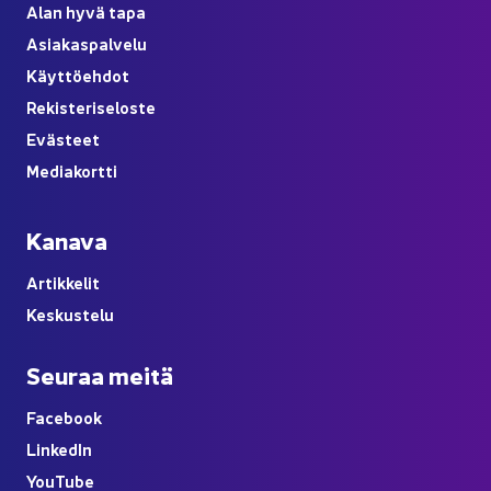
Alan hyvä tapa
Asia­kas­pal­ve­lu
Käyt­tö­eh­dot
Re­kis­te­ri­se­los­te
Eväs­teet
Me­dia­kort­ti
Ka­na­va
Ar­tik­ke­lit
Kes­kus­te­lu
Seu­raa meitä
Face­book
Lin­ke­dIn
You
Tube