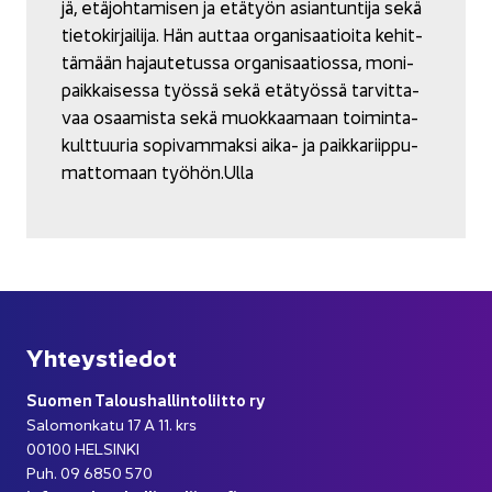
jä, etä­joh­ta­mi­sen ja etä­työn asian­tun­ti­ja sekä
tie­to­kir­jai­li­ja. Hän aut­taa or­ga­ni­saa­tioi­ta ke­hit­
tä­mään ha­jau­te­tus­sa or­ga­ni­saa­tios­sa, mo­ni­
paik­kai­ses­sa työs­sä sekä etä­työs­sä tar­vit­ta­
vaa osaa­mis­ta sekä muok­kaa­maan toi­min­ta­
kult­tuu­ria so­pi­vam­mak­si aika- ja paik­ka­riip­pu­
mat­to­maan työ­hön.Ulla
Yh­teys­tie­dot
Suo­men Ta­lous­hal­lin­to­liit­to ry
Sa­lo­mon­ka­tu 17 A 11. krs
00100 HEL­SIN­KI
Puh. 09 6850 570