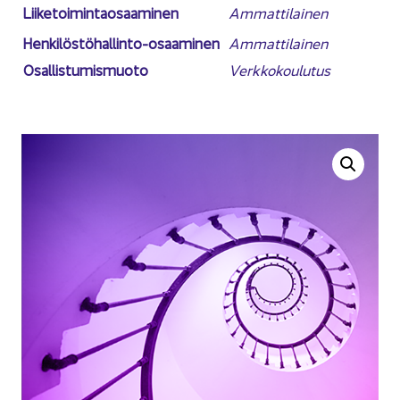
Lii­ke­toi­min­tao­saa­mi­nen
Am­mat­ti­lai­nen
Henkilöstöhallinto-​osaaminen
Am­mat­ti­lai­nen
Osal­lis­tu­mis­muo­to
Verk­ko­kou­lu­tus