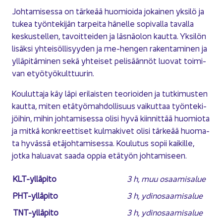
Joh­ta­mi­ses­sa on tär­ke­ää huo­mioi­da jo­kai­nen yk­si­lö ja
tukea työn­te­ki­jän tar­pei­ta hä­nel­le so­pi­val­la ta­val­la
kes­kus­tel­len, ta­voit­tei­den ja läs­nä­olon kaut­ta. Yk­si­lön
li­säk­si yh­tei­söl­li­syy­den ja me-​hengen ra­ken­ta­mi­nen ja
yl­lä­pi­tä­mi­nen sekä yh­tei­set pe­li­sään­nöt luo­vat toi­mi­
van etyö­työ­kult­tuu­rin.
Kou­lut­ta­ja käy läpi eri­lais­ten teo­rioi­den ja tut­ki­mus­ten
kaut­ta, miten etä­työ­mah­dol­li­suus vai­kut­taa työn­te­ki­
jöi­hin, mihin joh­ta­mi­ses­sa olisi hyvä kiin­nit­tää huo­mio­ta
ja mitkä kon­kreet­ti­set kul­ma­ki­vet olisi tär­ke­ää huo­ma­
ta hy­väs­sä etä­joh­ta­mi­ses­sa. Kou­lu­tus sopii kai­kil­le,
jotka ha­lua­vat saada oppia etä­työn joh­ta­mi­seen.
KLT-​ylläpito
3 h, muu osaa­mi­sa­lue
PHT-​ylläpito
3 h, ydin­osaa­mi­sa­lue
TNT-​ylläpito
3 h, ydin­osaa­mi­sa­lue