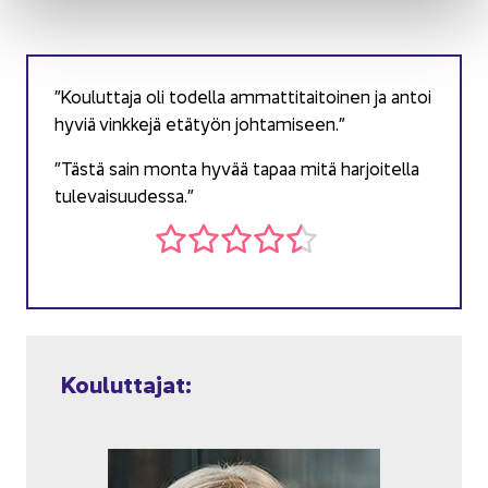
”Kou­lut­ta­ja oli to­del­la am­mat­ti­tai­toi­nen ja antoi
hyviä vink­ke­jä etä­työn joh­ta­mi­seen.”
”Tästä sain monta hyvää tapaa mitä har­joi­tel­la
tu­le­vai­suu­des­sa.”
Kou­lut­ta­jat: