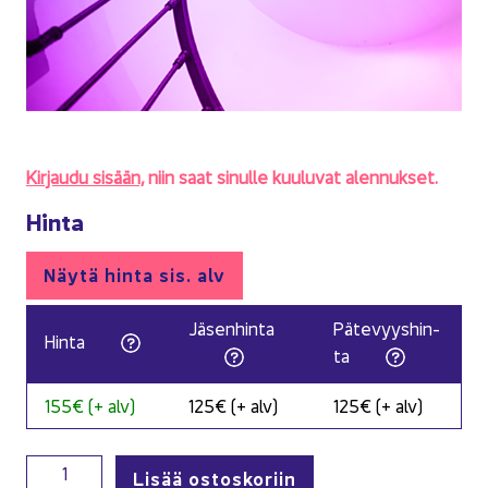
Kir­jau­du si­sään,
niin saat si­nul­le kuu­lu­vat alen­nuk­set.
Hinta
Näytä hinta sis. alv
Jä­sen­hin­ta
Pä­te­vyys­hin­
Hinta
ta
155€ (+ alv)
125€ (+ alv)
125€ (+ alv)
Etätyön johtaminen määrä
Lisää ostoskoriin