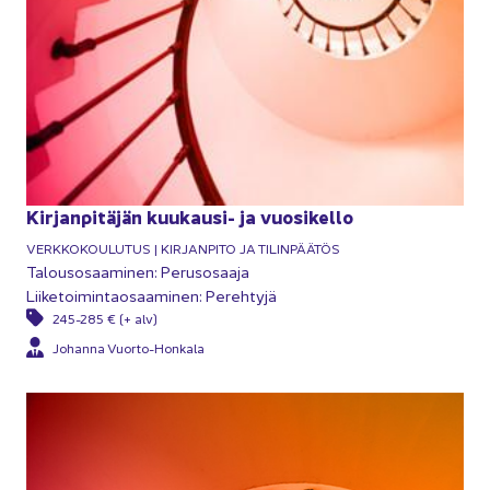
Kir­jan­pi­tä­jän kuukausi-​ ja vuo­si­kel­lo
VERK­KO­KOU­LU­TUS | KIR­JAN­PI­TO JA TI­LIN­PÄÄ­TÖS
Ta­lous­osaa­mi­nen: Pe­rus­osaa­ja
Lii­ke­toi­min­tao­saa­mi­nen: Pe­reh­ty­jä
245-285 € (+ alv)
Jo­han­na Vuorto-​honkala