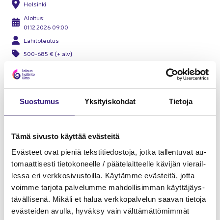
Hel­sin­ki
Aloi­tus:
01.12.2026 09:00
Lä­hi­to­teu­tus
500-685 € (+ alv)
Jo­han­na Vuorto-​honkala
Suos­tu­mus
Yk­si­tyis­koh­dat
Tie­to­ja
Tämä si­vus­to käyt­tää eväs­tei­tä
Eväs­teet ovat pie­niä teks­ti­tie­dos­to­ja, jotka tal­len­tu­vat au­
to­maat­ti­ses­ti tie­to­ko­neel­le / pää­te­lait­teel­le kä­vi­jän vie­rail­
les­sa eri verk­ko­si­vus­toil­la. Käy­täm­me eväs­tei­tä, jotta
voim­me tar­jo­ta pal­ve­lum­me mah­dol­li­sim­man käyt­tä­jäys­
tä­väl­li­se­nä. Mi­kä­li et halua verk­ko­pal­ve­lun saa­van tie­to­ja
eväs­tei­den avul­la, hy­väk­sy vain vält­tä­mät­tö­mim­mät