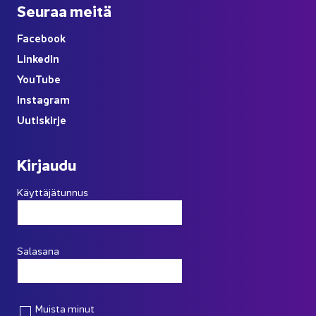
Seu­raa meitä
Face­book
Lin­ke­dIn
You
Tube
Ins­ta­gram
Uu­tis­kir­je
Kir­jau­du
Käyttäjätunnus
Salasana
Muista minut