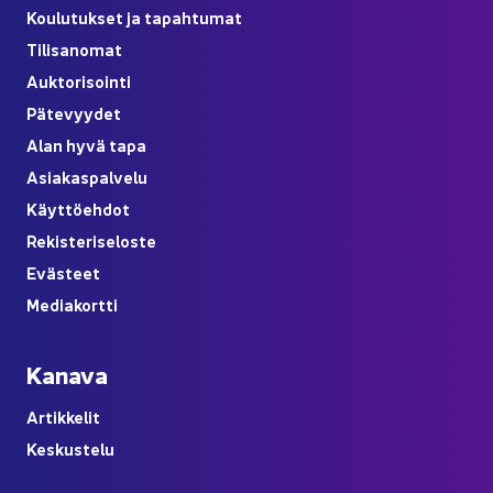
Kou­lu­tuk­set ja ta­pah­tu­mat
Ti­li­sa­no­mat
Auk­to­ri­soin­ti
Pä­te­vyy­det
Alan hyvä tapa
Asia­kas­pal­ve­lu
Käyt­tö­eh­dot
Re­kis­te­ri­se­los­te
Eväs­teet
Me­dia­kort­ti
Ka­na­va
Ar­tik­ke­lit
Kes­kus­te­lu