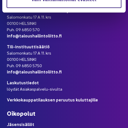
Suo­men Ta­lous­hal­lin­to­liit­to ry
Sa­lo­mon­ka­tu 17 A 11. krs
00100 HEL­SIN­KI
Puh. 09 6850 570
info@ta­lous­hal­lin­to­liit­to.fi
Tili-​instituuttisäätiö
Sa­lo­mon­ka­tu 17 A 11. krs
00100 HEL­SIN­KI
Puh. 09 6850 5750
info@ta­lous­hal­lin­to­liit­to.fi
Las­ku­tus­tie­dot
löy­dät Asiakaspalvelu-​sivulta
Verk­ko­kaup­pa­ti­lauk­sen pe­ruu­tus ku­lut­ta­jil­le
Oi­ko­po­lut
Jä­sen­si­säl­löt