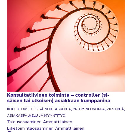
Kon­sul­ta­tii­vi­nen toi­min­ta – cont­rol­ler (si­
säi­sen tai ul­koi­sen) asiak­kaan kump­pa­ni­na
KOU­LU­TUK­SET | SI­SÄI­NEN LAS­KEN­TA, YRI­TYS­NEU­VON­TA, VIES­TIN­TÄ,
ASIA­KAS­PAL­VE­LU JA MYYN­TI­TYÖ
Ta­lous­osaa­mi­nen: Am­mat­ti­lai­nen
Lii­ke­toi­min­tao­saa­mi­nen: Am­mat­ti­lai­nen