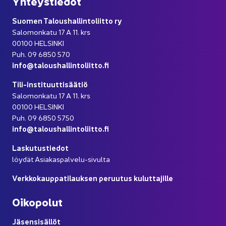
Yh­teys­tie­dot
Suo­men Ta­lous­hal­lin­to­liit­to ry
Sa­lo­mon­ka­tu 17 A 11. krs
00100 HEL­SIN­KI
Puh. 09 6850 570
info@ta­lous­hal­lin­to­liit­to.fi
Tili-​instituuttisäätiö
Sa­lo­mon­ka­tu 17 A 11. krs
00100 HEL­SIN­KI
Puh. 09 6850 5750
info@ta­lous­hal­lin­to­liit­to.fi
Las­ku­tus­tie­dot
löy­dät Asiakaspalvelu-​sivulta
Verk­ko­kaup­pa­ti­lauk­sen pe­ruu­tus ku­lut­ta­jil­le
Oi­ko­po­lut
Jä­sen­si­säl­löt