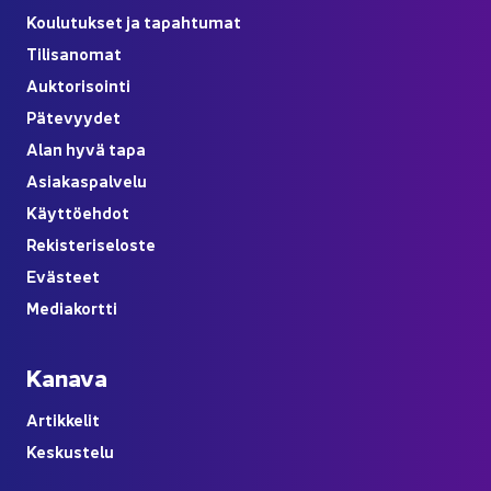
Kou­lu­tuk­set ja ta­pah­tu­mat
Ti­li­sa­no­mat
Auk­to­ri­soin­ti
Pä­te­vyy­det
Alan hyvä tapa
Asia­kas­pal­ve­lu
Käyt­tö­eh­dot
Re­kis­te­ri­se­los­te
Eväs­teet
Me­dia­kort­ti
Ka­na­va
Ar­tik­ke­lit
Kes­kus­te­lu