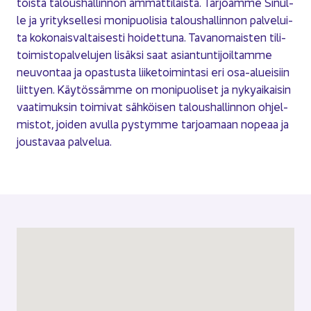
tois­ta ta­lous­hal­lin­non am­mat­ti­lais­ta. Tar­joam­me Si­nul­
le ja yri­tyk­sel­le­si mo­ni­puo­li­sia ta­lous­hal­lin­non pal­ve­lui­
ta ko­ko­nais­val­tai­ses­ti hoi­det­tu­na. Ta­van­omais­ten ti­li­
toi­mis­to­pal­ve­lu­jen li­säk­si saat asian­tun­ti­joil­tam­me
neu­von­taa ja opas­tus­ta lii­ke­toi­min­ta­si eri osa-​alueisiin
liit­tyen. Käy­tös­säm­me on mo­ni­puo­li­set ja ny­ky­ai­kai­sin
vaa­ti­muk­sin toi­mi­vat säh­köi­sen ta­lous­hal­lin­non oh­jel­
mis­tot, joi­den avul­la pys­tym­me tar­joa­maan no­pe­aa ja
jous­ta­vaa pal­ve­lua.