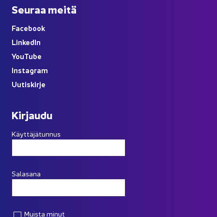
Seu­raa meitä
Face­book
Lin­ke­dIn
You
Tube
Ins­ta­gram
Uu­tis­kir­je
Kir­jau­du
Käyttäjätunnus
Salasana
Muista minut