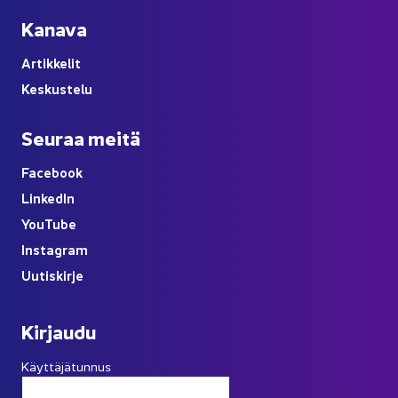
Ka­na­va
Ar­tik­ke­lit
Kes­kus­te­lu
Seu­raa meitä
Face­book
Lin­ke­dIn
You
Tube
Ins­ta­gram
Uu­tis­kir­je
Kir­jau­du
Käyttäjätunnus