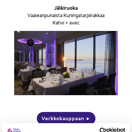
Jäl­ki­ruo­ka
Vaa­lean­pu­nais­ta Ku­nin­ga­tar­pii­rak­kaa
Kahvi + avec
…
Verk­ko­kaup­paan ►