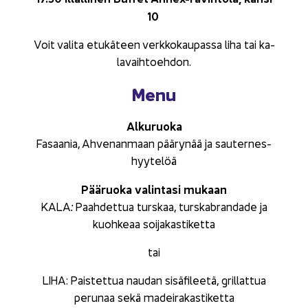
10
Voit va­li­ta etu­kä­teen verk­ko­kau­pas­sa liha tai ka­
la­vaih­toeh­don.
Menu
Al­ku­ruo­ka
Fa­saa­nia, Ah­ve­nan­maan pää­ry­nää ja sau­ter­nes­
hyy­te­löä
Pää­ruo­ka va­lin­ta­si mu­kaan
KALA
:
Paah­det­tua turs­kaa, turs­kabran­da­de ja
kuoh­ke­aa soi­ja­kas­ti­ket­ta
tai
LIHA: Pais­tet­tua nau­dan si­sä­fi­lee­tä, gril­lat­tua
pe­ru­naa sekä ma­dei­ra­kas­ti­ket­ta