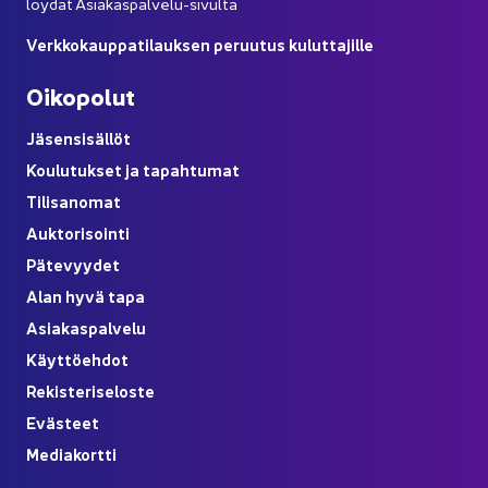
löy­dät Asiakaspalvelu-​sivulta
Verk­ko­kaup­pa­ti­lauk­sen pe­ruu­tus ku­lut­ta­jil­le
Oi­ko­po­lut
Jä­sen­si­säl­löt
Kou­lu­tuk­set ja ta­pah­tu­mat
Ti­li­sa­no­mat
Auk­to­ri­soin­ti
Pä­te­vyy­det
Alan hyvä tapa
Asia­kas­pal­ve­lu
Käyt­tö­eh­dot
Re­kis­te­ri­se­los­te
Eväs­teet
Me­dia­kort­ti