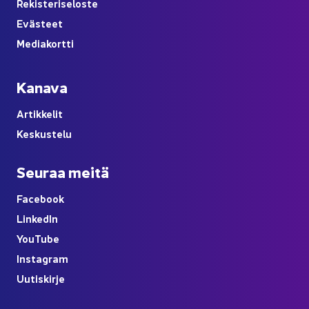
Re­kis­te­ri­se­los­te
Eväs­teet
Me­dia­kort­ti
Ka­na­va
Ar­tik­ke­lit
Kes­kus­te­lu
Seu­raa meitä
Face­book
Lin­ke­dIn
You
Tube
Ins­ta­gram
Uu­tis­kir­je