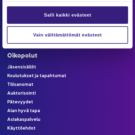
Puh. 09 6850 5750
info@ta­lous­hal­lin­to­liit­to.fi
Salli kaikki evästeet
Las­ku­tus­tie­dot
löy­dät Asiakaspalvelu-​sivulta
Vain välttämättömät evästeet
Verk­ko­kaup­pa­ti­lauk­sen pe­ruu­tus ku­lut­ta­jil­le
Oi­ko­po­lut
Jä­sen­si­säl­löt
Kou­lu­tuk­set ja ta­pah­tu­mat
Ti­li­sa­no­mat
Auk­to­ri­soin­ti
Pä­te­vyy­det
Alan hyvä tapa
Asia­kas­pal­ve­lu
Käyt­tö­eh­dot