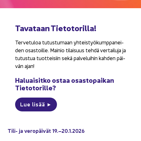
Ta­va­taan Tie­to­to­ril­la!
Ter­ve­tu­loa tu­tus­tu­maan yh­teis­työ­kump­pa­nei­
den osas­toil­le. Mai­nio ti­lai­suus tehdä ver­tai­lu­ja ja
tu­tus­tua tuot­tei­siin sekä pal­ve­lui­hin kah­den päi­
vän ajan!
Ha­luai­sit­ko ostaa osas­to­pai­kan
Tie­to­to­ril­le?
Lue lisää ►
Tili- ja ve­ro­päi­vät 19.–20.1.2026