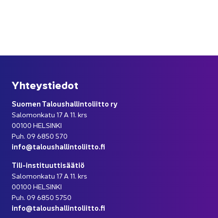
Yh­teys­tie­dot
Suo­men Ta­lous­hal­lin­to­liit­to ry
Sa­lo­mon­ka­tu 17 A 11. krs
00100 HEL­SIN­KI
Puh. 09 6850 570
info@ta­lous­hal­lin­to­liit­to.fi
Tili-​instituuttisäätiö
Sa­lo­mon­ka­tu 17 A 11. krs
00100 HEL­SIN­KI
Puh. 09 6850 5750
info@ta­lous­hal­lin­to­liit­to.fi