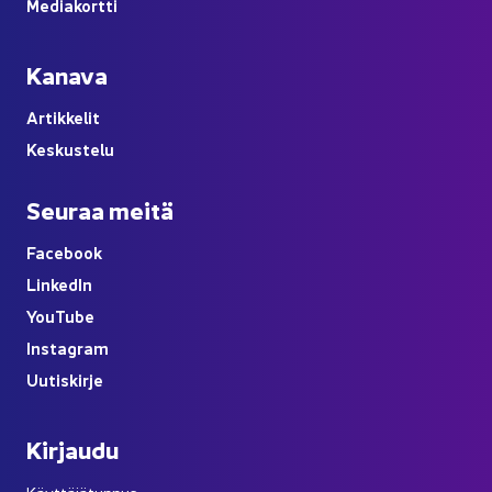
Me­dia­kort­ti
Ka­na­va
Ar­tik­ke­lit
Kes­kus­te­lu
Seu­raa meitä
Face­book
Lin­ke­dIn
You
Tube
Ins­ta­gram
Uu­tis­kir­je
Kir­jau­du