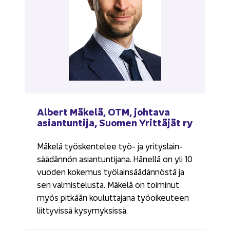
Al­bert Mä­ke­lä, OTM, joh­ta­va
asian­tun­ti­ja, Suo­men Yrit­tä­jät ry
Mä­ke­lä työs­ken­te­lee työ- ja yri­tys­lain­
sää­dän­nön asian­tun­ti­ja­na. Hä­nel­lä on yli 10
vuo­den ko­ke­mus työ­lain­sää­dän­nös­tä ja
sen val­mis­te­lus­ta. Mä­ke­lä on toi­mi­nut
myös pit­kään kou­lut­ta­ja­na työ­oi­keu­teen
liit­ty­vis­sä ky­sy­myk­sis­sä.