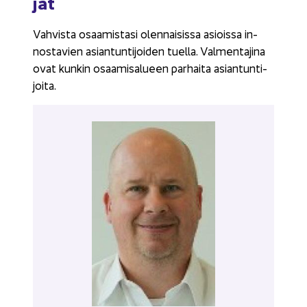
jat
Vah­vis­ta osaa­mis­ta­si olen­nai­sis­sa asiois­sa in­
nos­ta­vien asian­tun­ti­joi­den tuel­la. Val­men­ta­ji­na
ovat kun­kin osaa­mi­sa­lu­een par­hai­ta asian­tun­ti­
joi­ta.