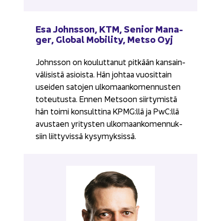
Esa Johns­son, KTM, Se­nior Ma­na­
ger, Glo­bal Mo­bi­li­ty, Metso Oyj
Johns­son on kou­lut­ta­nut pit­kään kan­sain­
vä­li­sis­tä asiois­ta. Hän joh­taa vuo­sit­tain
usei­den sa­to­jen ul­ko­maan­ko­men­nus­ten
to­teu­tus­ta. Ennen Met­soon siir­ty­mis­tä
hän toimi kon­sult­ti­na KPMG:llä ja PwC:llä
avus­taen yri­tys­ten ul­ko­maan­ko­men­nuk­
siin liit­ty­vis­sä ky­sy­myk­sis­sä.