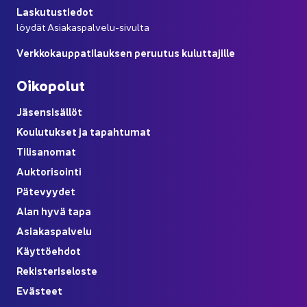
Las­ku­tus­tie­dot
löy­dät Asiakaspalvelu-​sivulta
Verk­ko­kaup­pa­ti­lauk­sen pe­ruu­tus ku­lut­ta­jil­le
Oi­ko­po­lut
Jä­sen­si­säl­löt
Kou­lu­tuk­set ja ta­pah­tu­mat
Ti­li­sa­no­mat
Auk­to­ri­soin­ti
Pä­te­vyy­det
Alan hyvä tapa
Asia­kas­pal­ve­lu
Käyt­tö­eh­dot
Re­kis­te­ri­se­los­te
Eväs­teet