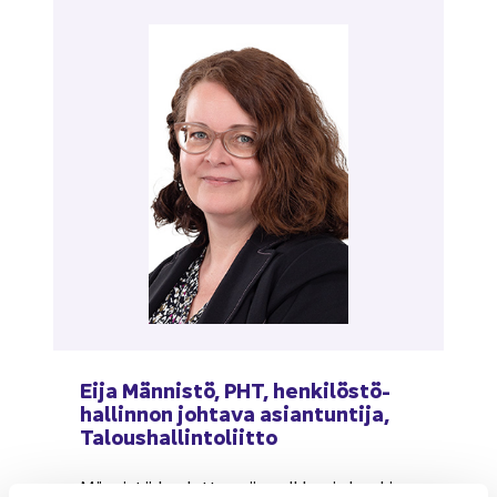
Eija Män­nis­tö, PHT, hen­ki­lös­tö­
hal­lin­non joh­ta­va asian­tun­ti­ja,
Ta­lous­hal­lin­to­liit­to
Män­nis­tö kou­lut­taa niin palkka-​ ja hen­ki­