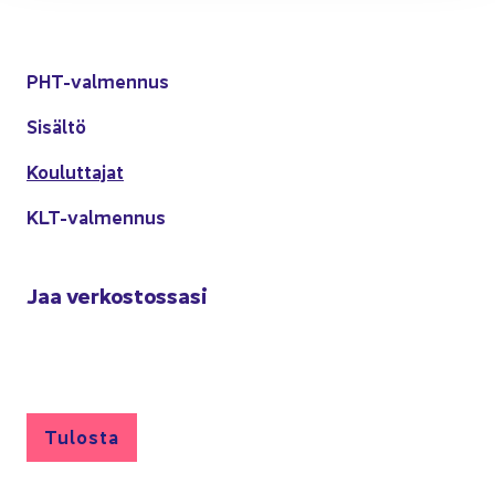
PHT-​valmennus
Si­säl­tö
Kou­lut­ta­jat
KLT-​valmennus
Jaa ver­kos­tos­sa­si
Tu­los­ta