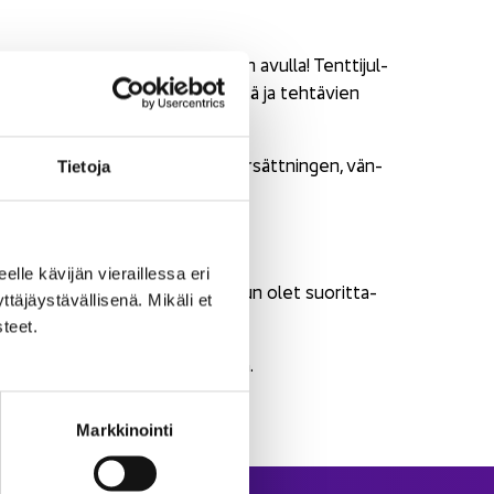
kysymysten ja mal­li­vas­taus­ten avul­la! Tent­ti­jul­
in ai­hea­lueis­ta, teh­tä­vä­tyy­peis­tä ja teh­tä­vien
ller något ver­kar kons­tigt i över­sätt­nin­gen, vän­
Tie­to­ja
­tam­me
eel­le kä­vi­jän vie­rail­les­sa eri
aup­paan os­ta­maan jul­kai­su
. Kun olet suo­rit­ta­
­jäys­tä­väl­li­se­nä. Mi­kä­li et
 tällä si­vul­la.
­teet.
 sivun va­sem­mas­sa si­vu­pal­kis­sa.
Markkinointi