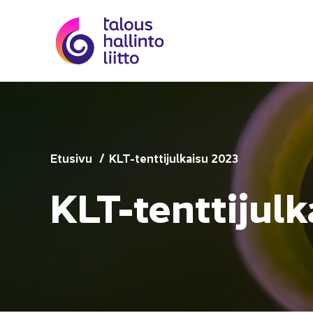
Siir­ry si­säl­töön
Etusi­vu
KLT-​tenttijulkaisu 2023
KLT-​tenttijul