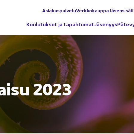
Asia­kas­pal­ve­lu
Verk­ko­kaup­pa
Jä­sen­si­säl­
Kou­lu­tuk­set ja ta­pah­tu­mat
Jä­se­nyys
Pä­te­v
kaisu 2023