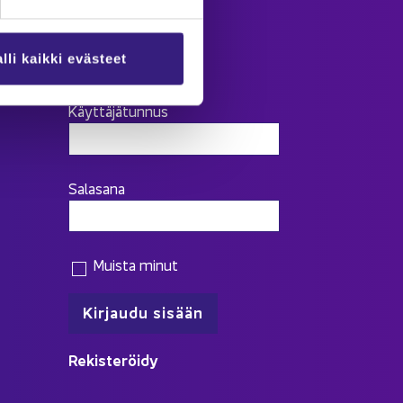
lli kaikki evästeet
Kir­jau­du
Käyttäjätunnus
Salasana
Muista minut
Re­kis­te­röi­dy