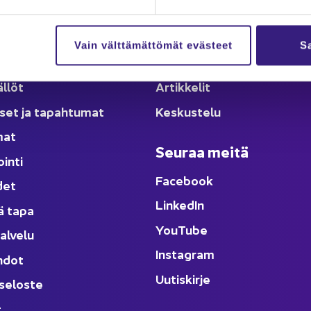
Vain välttämättömät evästeet
Sa
lut
Ka­na­va
äl­löt
Ar­tik­ke­lit
­set ja ta­pah­tu­mat
Kes­kus­te­lu
­mat
Seu­raa meitä
oin­ti
Face­book
­det
Lin­ke­dIn
ä tapa
You
Tube
al­ve­lu
Ins­ta­gram
h­dot
Uu­tis­kir­je
­se­los­te
t