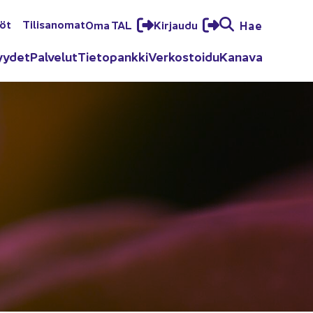
löt
Ti­li­sa­no­mat
Oma TAL
Kir­jau­du
Hae
yy­det
Pal­ve­lut
Tie­to­pank­ki
Ver­kos­toi­du
Ka­na­va