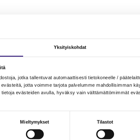
 osal­lis­tua KLT-​​tenttiin? Val­men­tau­du vuo­den 2023 KLT-​​tentti
avul­la saat hyvää har­joi­tus­ma­te­ri­aa­lia ja ar­vo­kas­ta tie­toa ten­t
tyk­ses­tä.
mens publi­ka­tion är nu över­satt till svens­ka. Om du hit­tar fel e
Yk­si­tyis­koh­dat
n­tak­ta asia­kas­pal­ve­lu@ta­lous­hal­lin­to­liit­to.fi
 verk­ko­jul­kai­su os­ta­mal­la se verk­ko­kau­pas
­tä
s­to­ja, jotka tal­len­tu­vat au­to­maat­ti­ses­ti tie­to­ko­neel­le / pää­te­lait­t
Siir­ry verk­ko­k
ul­kai­sut voi jat­kos­sa hank­kia verk­ko­jul­kai­sui­na.
eväs­tei­tä, jotta voim­me tar­jo­ta pal­ve­lum­me mah­dol­li­sim­man käyt­tä
n lop­puun, jul­kai­su avau­tuu si­nul­le luet­ta­vak­si het­ken ku­lut­tua
tie­to­ja eväs­tei­den avul­la, hy­väk­sy vain vält­tä­mät­tö­mim­mät eväs
 kir­jau­tu­nee­na si­sään, jul­kai­sun si­säl­lys­luet­te­lo näkyy tämän
Mieltymykset
Tilastot