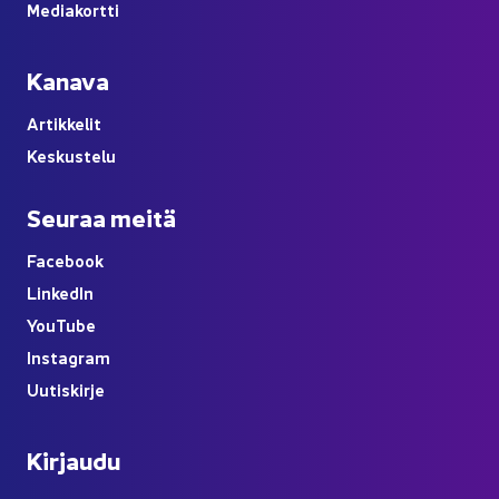
Me­dia­kort­ti
Ka­na­va
Ar­tik­ke­lit
Kes­kus­te­lu
Seu­raa meitä
Face­book
Lin­ke­dIn
You
Tube
Ins­ta­gram
Uu­tis­kir­je
Kir­jau­du