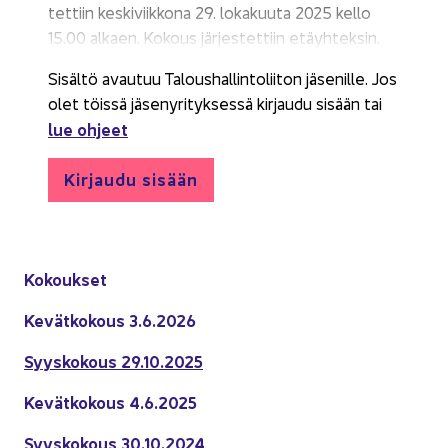
tet­tiin kes­ki­viik­ko­na 29. lo­ka­kuu­ta 2025 kello
15.00 al­kaen. Ko­kous jär­jes­tet­tiin etäyh­tek­sin.
Si­säl­tö avau­tuu Ta­lous­hal­lin­to­lii­ton jä­se­nil­le. Jos
olet töis­sä jä­se­ny­ri­tyk­ses­sä kir­jau­du si­sään tai
lue oh­jeet
Kir­jau­du si­sään
Ko­kouk­set
Ke­vät­ko­kous 3.6.2026
Syys­ko­kous 29.10.2025
Ke­vät­ko­kous 4.6.2025
Syys­ko­kous 30.10.2024