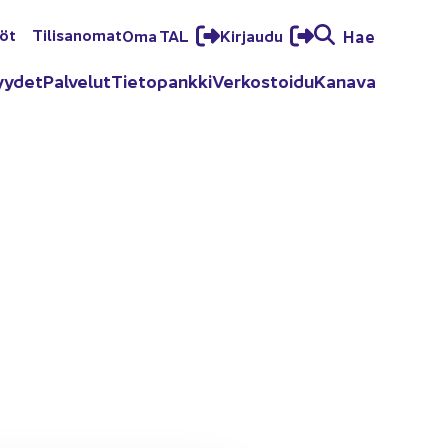
löt
Ti­li­sa­no­mat
Oma TAL
Kir­jau­du
Hae
yy­det
Pal­ve­lut
Tie­to­pank­ki
Ver­kos­toi­du
Ka­na­va