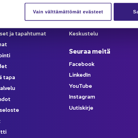
lut
Ka­na­va
Vain välttämättömät evästeet
Sa
äl­löt
Ar­tik­ke­lit
­set ja ta­pah­tu­mat
Kes­kus­te­lu
­mat
Seu­raa meitä
oin­ti
Face­book
­det
Lin­ke­dIn
ä tapa
You
Tube
al­ve­lu
Ins­ta­gram
h­dot
Uu­tis­kir­je
­se­los­te
t
t­ti