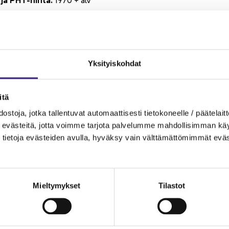
si­säl­tää:
oai­neis­tot, mo­ni­va­lin­ta­teh­tä­vät mal­li­rat­kai­sui­neen sekä lä­hi­pä
n­sä noin 20 tun­tia ope­tus­ta, joka koos­tuu vii­des­tä osas­ta:
Yk­si­tyis­koh­dat
si koko päi­vän kes­tä­vää lä­hi­kou­lu­tus­päi­vää Hel­sin­gis­sä
­tä
si puo­len päi­vän etä­kou­lu­tus­ta
s­to­ja, jotka tal­len­tu­vat au­to­maat­ti­ses­ti tie­to­ko­neel­le / pää­te­lait­t
i it­se­näi­ses­ti opis­kel­ta­va vi­deo­luen­to (n. 4 h)
eväs­tei­tä, jotta voim­me tar­jo­ta pal­ve­lum­me mah­dol­li­sim­man käyt­tä
tie­to­ja eväs­tei­den avul­la, hy­väk­sy vain vält­tä­mät­tö­mim­mät eväs
ta kou­lu­tus
Mieltymykset
Tilastot