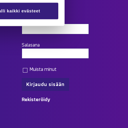
Kir­jau­du
lli kaikki evästeet
Käyttäjätunnus
Salasana
Muista minut
Re­kis­te­röi­dy