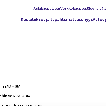
Asia­kas­pal­ve­lu
Verk­ko­kaup­pa
Jä­sen­si­säl­
Kou­lu­tuk­set ja ta­pah­tu­mat
Jä­se­nyys
Pä­te­v
a:
2240 + alv
n­hin­ta:
1650 + alv
ja PHT-​hinta:
1970 + alv