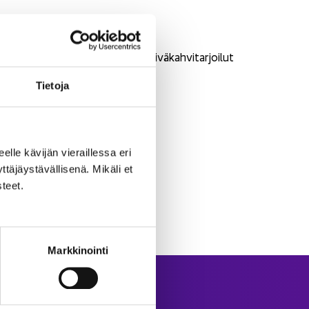
i­vien lou­naat ja aamu- ja il­ta­päi­vä­kah­vi­tar­joi­lut
Tie­to­ja
eel­le kä­vi­jän vie­rail­les­sa eri
­jäys­tä­väl­li­se­nä. Mi­kä­li et
­teet.
Markkinointi