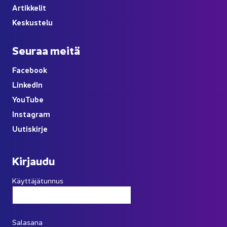
Ar­tik­ke­lit
Kes­kus­te­lu
Seu­raa meitä
Face­book
Lin­ke­dIn
You
Tube
Ins­ta­gram
Uu­tis­kir­je
Kir­jau­du
Käyttäjätunnus
Salasana