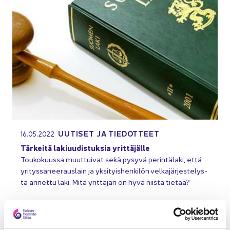
UU­TI­SET JA TIE­DOT­TEET
16.05.2022
Tär­kei­tä la­ki­uu­dis­tuk­sia yrit­tä­jäl­le
Tou­ko­kuus­sa muut­tui­vat sekä py­sy­vä pe­rin­tä­la­ki, että
yri­tys­sa­nee­raus­lain ja yk­si­tyis­hen­ki­lön vel­ka­jär­jes­te­lys­
tä an­net­tu laki. Mitä yrit­tä­jän on hyvä niis­tä tie­tää?
Yri­tys­ju­ri­diik­ka