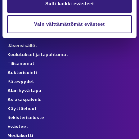
Salli kaikki evästeet
löy­dät Asiakaspalvelu-​sivulta
Verk­ko­kaup­pa­ti­lauk­sen pe­ruu­tus ku­lut­ta­jil­le
Vain välttämättömät evästeet
Oi­ko­po­lut
Jä­sen­si­säl­löt
Kou­lu­tuk­set ja ta­pah­tu­mat
Ti­li­sa­no­mat
Auk­to­ri­soin­ti
Pä­te­vyy­det
Alan hyvä tapa
Asia­kas­pal­ve­lu
Käyt­tö­eh­dot
Re­kis­te­ri­se­los­te
Eväs­teet
Me­dia­kort­ti