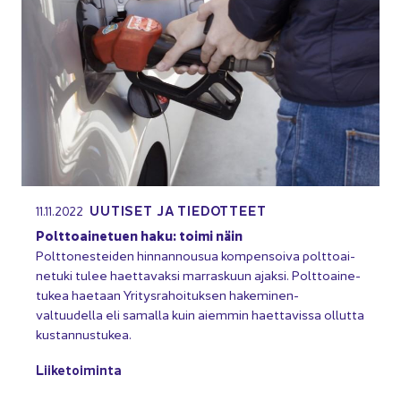
UU­TI­SET JA TIE­DOT­TEET
11.11.2022
Polt­toai­ne­tuen haku: toimi näin
Polt­to­nes­tei­den hinn­an­nousua kom­pen­soi­va polt­toai­
ne­tu­ki tulee haet­ta­vak­si mar­ras­kuun ajak­si. Polt­toai­ne­
tu­kea hae­taan Yri­tys­ra­hoi­tuk­sen hakeminen-​
valtuudella eli sa­mal­la kuin ai­em­min haet­ta­vis­sa ol­lut­ta
kus­tan­nus­tu­kea.
Lii­ke­toi­min­ta