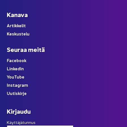
Ka­na­va
Ar­tik­ke­lit
Kes­kus­te­lu
Seu­raa meitä
Face­book
Lin­ke­dIn
You
Tube
Ins­ta­gram
Uu­tis­kir­je
Kir­jau­du
Käyttäjätunnus