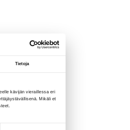
Tie­to­ja
eel­le kä­vi­jän vie­rail­les­sa eri
­jäys­tä­väl­li­se­nä. Mi­kä­li et
­teet.