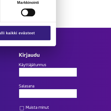
Markkinointi
lli kaikki evästeet
Kir­jau­du
Käyttäjätunnus
Salasana
Muista minut