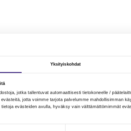
Yk­si­tyis­koh­dat
­tä
s­to­ja, jotka tal­len­tu­vat au­to­maat­ti­ses­ti tie­to­ko­neel­le / pää­te­lait­t
eväs­tei­tä, jotta voim­me tar­jo­ta pal­ve­lum­me mah­dol­li­sim­man käyt­tä
tie­to­ja eväs­tei­den avul­la, hy­väk­sy vain vält­tä­mät­tö­mim­mät eväs