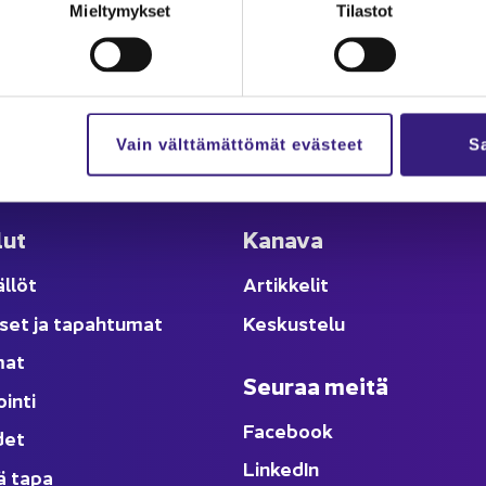
Mieltymykset
Tilastot
Vain välttämättömät evästeet
Sa
lut
Ka­na­va
äl­löt
Ar­tik­ke­lit
­set ja ta­pah­tu­mat
Kes­kus­te­lu
­mat
Seu­raa meitä
oin­ti
Face­book
­det
Lin­ke­dIn
ä tapa