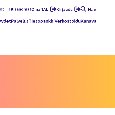
löt
Ti­li­sa­no­mat
Oma TAL
Kir­jau­du
Hae
yy­det
Pal­ve­lut
Tie­to­pank­ki
Ver­kos­toi­du
Ka­na­va