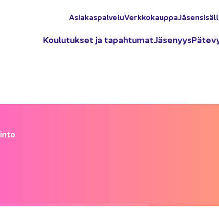
Asia­kas­pal­ve­lu
Verk­ko­kaup­pa
Jä­sen­si­säl­
Kou­lu­tuk­set ja ta­pah­tu­mat
Jä­se­nyys
Pä­te­v
in­to