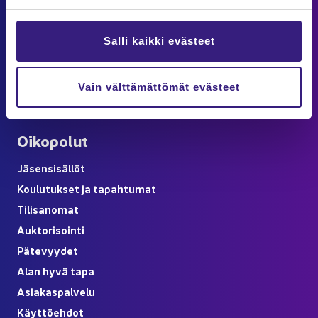
00100 HEL­SIN­KI
Puh. 09 6850 5750
info@ta­lous­hal­lin­to­liit­to.fi
Salli kaikki evästeet
Las­ku­tus­tie­dot
löy­dät Asiakaspalvelu-​sivulta
Vain välttämättömät evästeet
Verk­ko­kaup­pa­ti­lauk­sen pe­ruu­tus ku­lut­ta­jil­le
Oi­ko­po­lut
Jä­sen­si­säl­löt
Kou­lu­tuk­set ja ta­pah­tu­mat
Ti­li­sa­no­mat
Auk­to­ri­soin­ti
Pä­te­vyy­det
Alan hyvä tapa
Asia­kas­pal­ve­lu
Käyt­tö­eh­dot