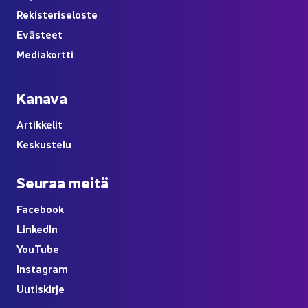
Re­kis­te­ri­se­los­te
Eväs­teet
Me­dia­kort­ti
Ka­na­va
Ar­tik­ke­lit
Kes­kus­te­lu
Seu­raa meitä
Face­book
Lin­ke­dIn
You
Tube
Ins­ta­gram
Uu­tis­kir­je