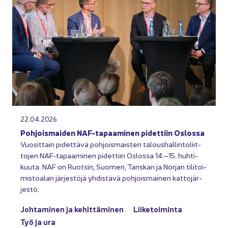
22.04.2026
Poh­jois­mai­den NAF-​tapaaminen pi­det­tiin Os­los­sa
Vuo­sit­tain pi­det­tä­vä poh­jois­mais­ten ta­lous­hal­lin­to­liit­
to­jen NAF-​tapaaminen pi­det­tiin Os­los­sa 14.–15. huh­ti­
kuu­ta. NAF on Ruot­sin, Suo­men, Tans­kan ja Nor­jan ti­li­toi­
mis­toa­lan jär­jes­tö­jä yh­dis­tä­vä poh­jois­mai­nen kat­to­jär­
jes­tö.
Joh­ta­mi­nen ja ke­hit­tä­mi­nen
Lii­ke­toi­min­ta
Työ ja ura