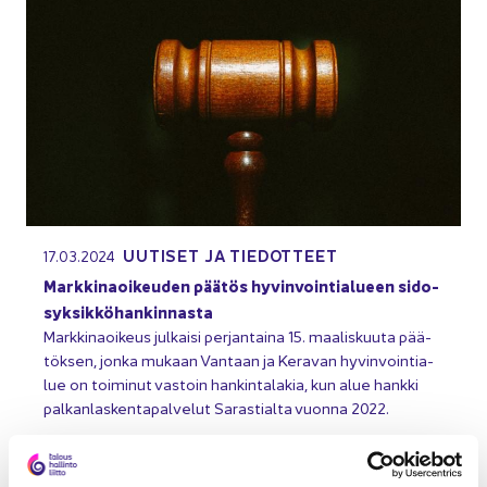
UU­TI­SET JA TIE­DOT­TEET
17.03.2024
Mark­ki­na­oi­keu­den pää­tös hy­vin­voin­tia­lu­een si­do­
syk­sik­kö­han­kin­nas­ta
Mark­ki­na­oi­keus jul­kai­si per­jan­tai­na 15. maa­lis­kuu­ta pää­
tök­sen, jonka mu­kaan Van­taan ja Ke­ra­van hy­vin­voin­tia­
lue on toi­mi­nut vas­toin han­kin­ta­la­kia, kun alue hank­ki
pal­kan­las­ken­ta­pal­ve­lut Sa­ras­tial­ta vuon­na 2022.
Yri­tys­ju­ri­diik­ka
Palk­ka­hal­lin­to
Lii­ke­toi­min­ta