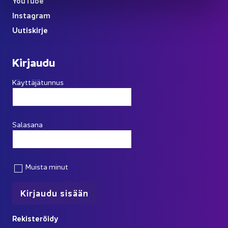
You
Tube
Ins­ta­gram
Uu­tis­kir­je
Kir­jau­du
Käyttäjätunnus
Salasana
Muista minut
Re­kis­te­röi­dy