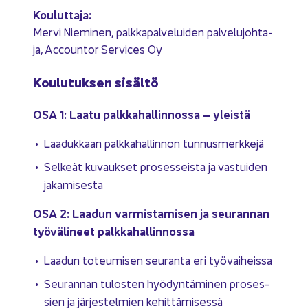
Kou­lut­ta­ja:
Mervi Nie­mi­nen, palk­ka­pal­ve­lui­den pal­ve­lu­joh­ta­
ja, Accoun­tor Ser­vices Oy
Kou­lu­tuk­sen si­säl­tö
OSA 1: Laatu palk­ka­hal­lin­nos­sa – yleis­tä
Laa­duk­kaan palk­ka­hal­lin­non tun­nus­merk­ke­jä
Sel­keät ku­vauk­set pro­ses­seis­ta ja vas­tui­den
ja­ka­mi­ses­ta
OSA 2: Laa­dun var­mis­ta­mi­sen ja seu­ran­nan
työ­vä­li­neet palk­ka­hal­lin­nos­sa
Laa­dun to­teu­mi­sen seu­ran­ta eri työ­vai­heis­sa
Seu­ran­nan tu­los­ten hyö­dyn­tä­mi­nen pro­ses­
sien ja jär­jes­tel­mien ke­hit­tä­mi­ses­sä