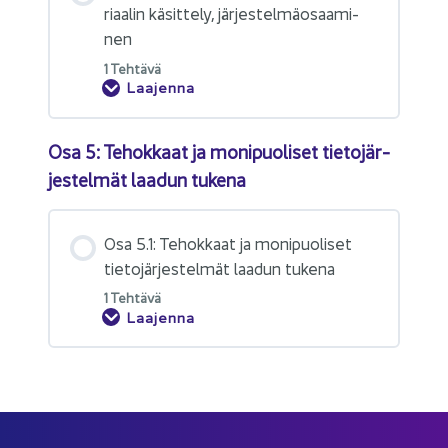
ri­aa­lin kä­sit­te­ly, jär­jes­tel­mä­osaa­mi­
nen
1 Teh­tä­vä
Laajenna
Osa 5: Te­hok­kaat ja mo­ni­puo­li­set tie­to­jär­
jes­tel­mät laa­dun tu­ke­na
Osa 5.1: Te­hok­kaat ja mo­ni­puo­li­set
tie­to­jär­jes­tel­mät laa­dun tu­ke­na
1 Teh­tä­vä
Laajenna