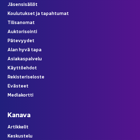
Jä­sen­si­säl­löt
Kou­lu­tuk­set ja ta­pah­tu­mat
Ti­li­sa­no­mat
Auk­to­ri­soin­ti
Pä­te­vyy­det
Alan hyvä tapa
Asia­kas­pal­ve­lu
Käyt­tö­eh­dot
Re­kis­te­ri­se­los­te
Eväs­teet
Me­dia­kort­ti
Ka­na­va
Ar­tik­ke­lit
Kes­kus­te­lu