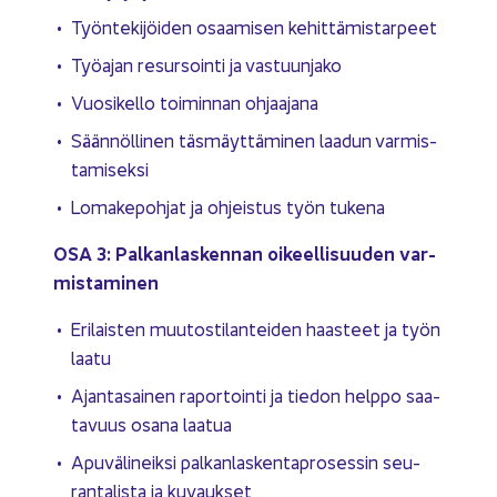
Työn­te­ki­jöi­den osaa­mi­sen ke­hit­tä­mis­tar­peet
Työ­ajan re­sur­soin­ti ja vas­tuun­ja­ko
Vuo­si­kel­lo toi­min­nan oh­jaa­ja­na
Sään­nöl­li­nen täs­mäyt­tä­mi­nen laa­dun var­mis­
ta­mi­sek­si
Lo­ma­ke­poh­jat ja oh­jeis­tus työn tu­ke­na
OSA 3: Pal­kan­las­ken­nan oi­keel­li­suu­den var­
mis­ta­mi­nen
Eri­lais­ten muu­tos­ti­lan­tei­den haas­teet ja työn
laatu
Ajan­ta­sai­nen ra­por­toin­ti ja tie­don help­po saa­
ta­vuus osana laa­tua
Apu­vä­li­neik­si pal­kan­las­ken­ta­pro­ses­sin seu­
ran­ta­lis­ta ja ku­vauk­set