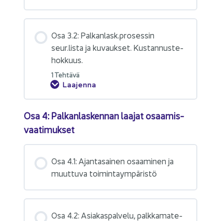
Osa 3.2: Pal­kan­lask.pro­ses­sin
seur.lista ja ku­vauk­set. Kus­tan­nus­te­
hok­kuus.
1 Teh­tä­vä
Laajenna
Osa 4: Pal­kan­las­ken­nan laa­jat osaa­mis­
vaa­ti­muk­set
Osa 4.1: Ajan­ta­sai­nen osaa­mi­nen ja
muut­tu­va toi­min­taym­pä­ris­tö
Osa 4.2: Asia­kas­pal­ve­lu, palk­ka­ma­te­