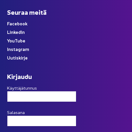
Seu­raa meitä
Face­book
Lin­ke­dIn
You
Tube
Ins­ta­gram
Uu­tis­kir­je
Kir­jau­du
Käyttäjätunnus
Salasana