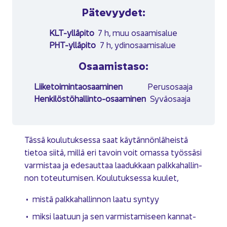
Pä­te­vyy­det:
KLT-​ylläpito
7 h, muu osaa­mi­sa­lue
PHT-​ylläpito
7 h, ydin­osaa­mi­sa­lue
Osaa­mis­ta­so:
Lii­ke­toi­min­tao­saa­mi­nen
Pe­rus­osaa­ja
Henkilöstöhallinto-​osaaminen
Sy­vä­osaa­ja
Tässä kou­lu­tuk­ses­sa saat käy­tän­nön­lä­heis­tä
tie­toa siitä, millä eri ta­voin voit omas­sa työs­sä­si
var­mis­taa ja ede­saut­taa laa­duk­kaan palk­ka­hal­lin­
non to­teu­tu­mi­sen. Kou­lu­tuk­ses­sa kuu­let,
mistä palk­ka­hal­lin­non laatu syn­tyy
miksi laa­tuun ja sen var­mis­ta­mi­seen kan­nat­