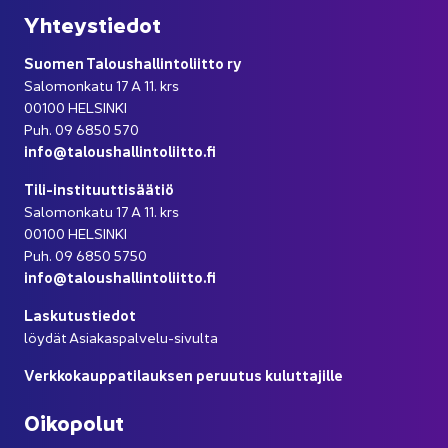
Yh­teys­tie­dot
Suo­men Ta­lous­hal­lin­to­liit­to ry
Sa­lo­mon­ka­tu 17 A 11. krs
00100 HEL­SIN­KI
Puh. 09 6850 570
info@ta­lous­hal­lin­to­liit­to.fi
Tili-​instituuttisäätiö
Sa­lo­mon­ka­tu 17 A 11. krs
00100 HEL­SIN­KI
Puh. 09 6850 5750
info@ta­lous­hal­lin­to­liit­to.fi
Las­ku­tus­tie­dot
löy­dät Asiakaspalvelu-​sivulta
Verk­ko­kaup­pa­ti­lauk­sen pe­ruu­tus ku­lut­ta­jil­le
Oi­ko­po­lut