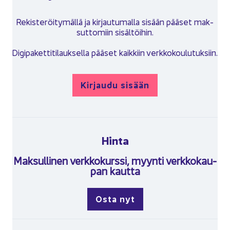
Re­kis­te­röi­ty­mäl­lä ja kir­jau­tu­mal­la si­sään pää­set mak­
sut­to­miin si­säl­töi­hin.
Di­gi­pa­ket­ti­ti­lauk­sel­la pää­set kaik­kiin verk­ko­kou­lu­tuk­siin.
Kir­jau­du si­sään
Hinta
Mak­sul­li­nen verk­ko­kurs­si, myyn­ti verk­ko­kau­
pan kaut­ta
Osta nyt