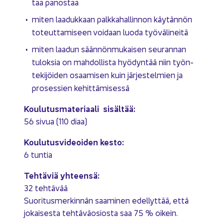
taa pa­nos­taa
miten laa­duk­kaan palk­ka­hal­lin­non käy­tän­nön
to­teut­ta­mi­seen voi­daan luoda työ­vä­li­nei­tä
miten laa­dun sään­nön­mu­kai­sen seu­ran­nan
tu­lok­sia on mah­dol­lis­ta hyö­dyn­tää niin työn­
te­ki­jöi­den osaa­mi­sen kuin jär­jes­tel­mien ja
pro­ses­sien ke­hit­tä­mi­ses­sä
Kou­lu­tus­ma­te­ri­aa­li si­säl­tää:
56 sivua (110 diaa)
Kou­lu­tus­vi­deoi­den kesto:
6 tun­tia
Teh­tä­viä yh­teen­sä:
32 teh­tä­vää
Suo­ri­tus­mer­kin­nän saa­mi­nen edel­lyt­tää, että
jo­kai­ses­ta teh­tä­vä­osios­ta saa 75 % oi­kein.