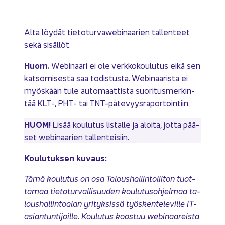
Alta löy­dät tietoturvawebinaarien tal­len­teet
sekä si­säl­löt.
Huom.
Webinaari ei ole verk­ko­kou­lu­tus eikä sen
kat­so­mi­ses­ta saa to­dis­tus­ta. Webinaarista ei
myös­kään tule au­to­maat­tis­ta suo­ri­tus­mer­kin­
tää KLT-, PHT- tai TNT-​pätevyysraportointiin.
HUOM!
Lisää kou­lu­tus lis­tal­le ja aloi­ta, jotta pää­
set webinaarien tal­len­tei­siin.
Kou­lu­tuk­sen ku­vaus:
Tämä kou­lu­tus on osa Ta­lous­hal­lin­to­lii­ton tuot­
ta­maa tie­to­tur­val­li­suu­den kou­lu­tus­oh­jel­maa ta­
lous­hal­lin­toa­lan yri­tyk­sis­sä työs­ken­te­le­vil­le IT-​
asiantuntijoille. Kou­lu­tus koos­tuu webinaareista