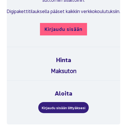
Di­gi­pa­ket­ti­ti­lauk­sel­la pää­set kaik­kiin verk­ko­kou­lu­tuk­siin.
Kir­jau­du si­sään
Hinta
Mak­su­ton
Aloi­ta
Kir­jau­du si­sään liit­tyäk­se­si