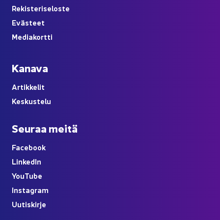
Re­kis­te­ri­se­los­te
Eväs­teet
Me­dia­kort­ti
Ka­na­va
Ar­tik­ke­lit
Kes­kus­te­lu
Seu­raa meitä
Face­book
Lin­ke­dIn
You
Tube
Ins­ta­gram
Uu­tis­kir­je