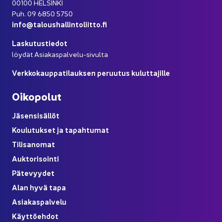
00100 HEL­SIN­KI
Puh. 09 6850 5750
info@ta­lous­hal­lin­to­liit­to.fi
Las­ku­tus­tie­dot
löy­dät Asiakaspalvelu-​sivulta
Verk­ko­kaup­pa­ti­lauk­sen pe­ruu­tus ku­lut­ta­jil­le
Oi­ko­po­lut
Jä­sen­si­säl­löt
Kou­lu­tuk­set ja ta­pah­tu­mat
Ti­li­sa­no­mat
Auk­to­ri­soin­ti
Pä­te­vyy­det
Alan hyvä tapa
Asia­kas­pal­ve­lu
Käyt­tö­eh­dot