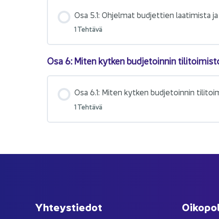
Osa 5.1: Oh­jel­mat bud­jet­tien laa­ti­mis­ta j
1 Teh­tä­vä
Osa 6: Miten kyt­ken bud­je­toin­nin ti­li­toi­mis­t
Osa 6.1: Miten kyt­ken bud­je­toin­nin ti­li­toi­
1 Teh­tä­vä
Yh­teys­tie­dot
Oi­ko­po­