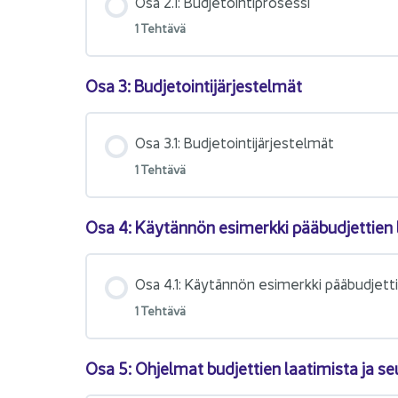
Osa 2.1: Bud­je­toin­ti­pro­ses­si
1 Teh­tä­vä
Osa 3: Bud­je­toin­ti­jär­jes­tel­mät
Osa 3.1: Bud­je­toin­ti­jär­jes­tel­mät
1 Teh­tä­vä
Osa 4: Käy­tän­nön esi­merk­ki pää­bud­jet­tien l
Osa 4.1: Käy­tän­nön esi­merk­ki pää­bud­jet­ti
1 Teh­tä­vä
Osa 5: Oh­jel­mat bud­jet­tien laa­ti­mis­ta ja se