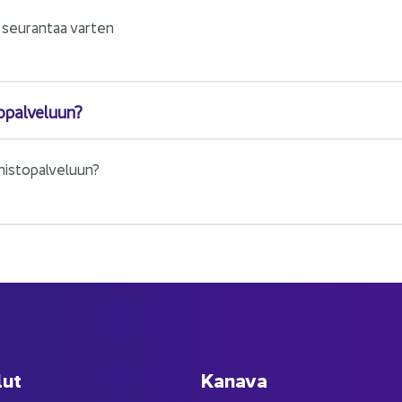
a seu­ran­taa var­ten
o­pal­ve­luun?
mis­to­pal­ve­luun?
lut
Ka­na­va