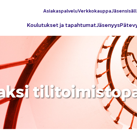
Asia­kas­pal­ve­lu
Verk­ko­kaup­pa
Jä­sen­si­säl­
Kou­lu­tuk­set ja ta­pah­tu­mat
Jä­se­nyys
Pä­te­v
k­si ti­li­toi­mis­to­p