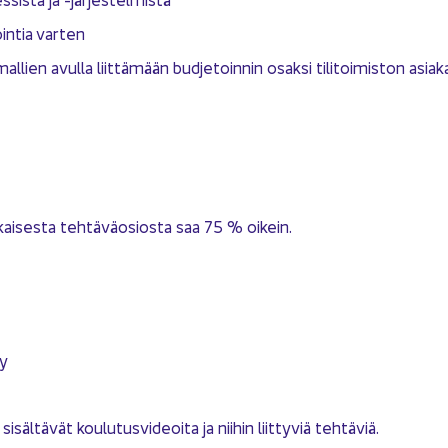
oin­tia var­ten
lien avul­la liit­tä­mään bud­je­toin­nin osak­si ti­li­toi­mis­ton asia­k
kai­ses­ta teh­tä­vä­osios­ta saa 75 % oi­kein.
Oy
­tä­vät kou­lu­tus­vi­deoi­ta ja nii­hin liit­ty­viä teh­tä­viä.