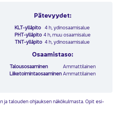
Pä­te­vyy­det:
KLT-​ylläpito
4 h, ydin­osaa­mi­sa­lue
PHT-​ylläpito
4 h, muu osaa­mi­sa­lue
TNT-​ylläpito
4 h, ydin­osaa­mi­sa­lue
Osaa­mis­ta­so:
Ta­lous­osaa­mi­nen
Am­mat­ti­lai­nen
Lii­ke­toi­min­tao­saa­mi­nen
Am­mat­ti­lai­nen
nan ja ta­lou­den oh­jauk­sen nä­kö­kul­mas­ta. Opit esi­