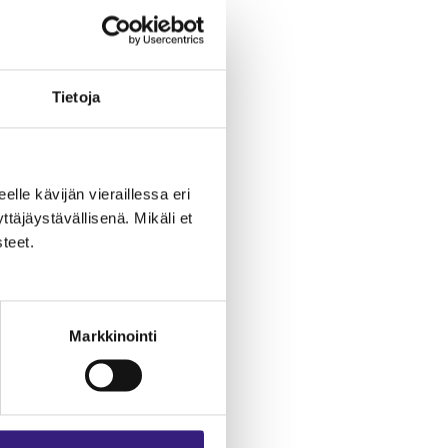
Tie­to­ja
eel­le kä­vi­jän vie­rail­les­sa eri
­jäys­tä­väl­li­se­nä. Mi­kä­li et
­teet.
Markkinointi