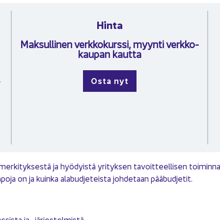
Hinta
Mak­sul­li­nen verk­ko­kurs­si, myyn­ti verk­ko­
kau­pan kaut­ta
Osta nyt
­
 mer­ki­tyk­ses­tä ja hyö­dyis­tä yri­tyk­sen ta­voit­teel­li­sen toi­min­
ta­po­ja on ja kuin­ka ala­bud­je­teis­ta joh­de­taan pää­bud­je­tit.
es­sis­ta ja -​järjestelmistä