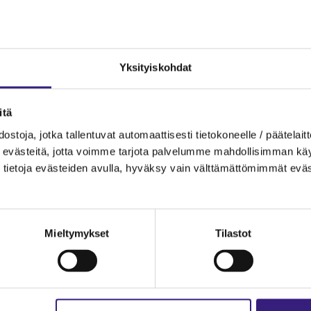
h­tai­ses­ti?
Yk­si­tyis­koh­dat
­tä
s­to­ja, jotka tal­len­tu­vat au­to­maat­ti­ses­ti tie­to­ko­neel­le / pää­te­lait­t
eväs­tei­tä, jotta voim­me tar­jo­ta pal­ve­lum­me mah­dol­li­sim­man käyt­tä
ten
tie­to­ja eväs­tei­den avul­la, hy­väk­sy vain vält­tä­mät­tö­mim­mät eväs
ta­lous­suun­nit­te­luun ja seu­ran­taan
Mieltymykset
Tilastot