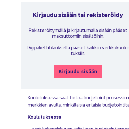
Kir­jau­du si­sään tai re­kis­te­röi­dy
Re­kis­te­röi­ty­mäl­lä ja kir­jau­tu­mal­la si­sään pää­set
mak­sut­to­miin si­säl­töi­hin.
Di­gi­pa­ket­ti­ti­lauk­sel­la pää­set kaik­kiin verk­ko­kou­lu
tuk­siin.
Kir­jau­du si­sään
Kou­lu­tuk­ses­sa saat tie­toa bud­je­toin­ti­pro­ses­sin
merk­kien avul­la, min­kä­lai­sia eri­lai­sia bud­je­toin­ti­
Kou­lu­tuk­ses­sa
saat ko­ko­nais­ku­van yri­tyk­sen bud­je­toin­ti­pro­s