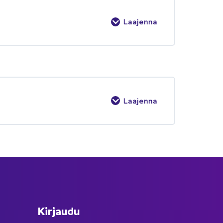
Laajenna
Laajenna
Kir­jau­du