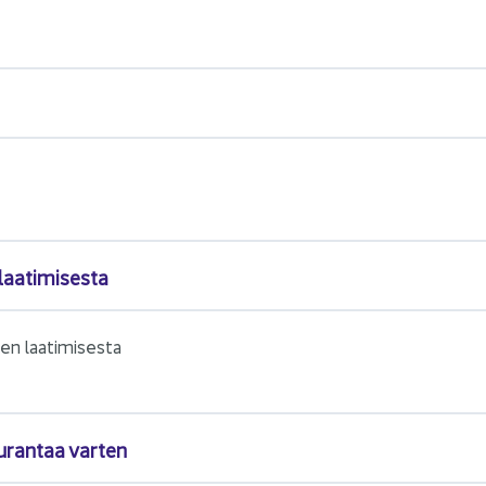
aa­ti­mi­ses­ta
en laa­ti­mi­ses­ta
u­ran­taa var­ten