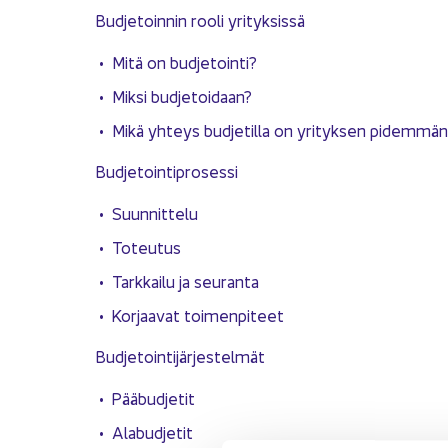
Bud­je­toin­nin rooli yri­tyk­sis­sä
Mitä on bud­je­toin­ti?
Miksi bud­je­toi­daan?
Mikä yh­teys bud­je­til­la on yri­tyk­sen pi­dem­män a
Bud­je­toin­ti­pro­ses­si
Suun­nit­te­lu
To­teu­tus
Tark­kai­lu ja seu­ran­ta
Kor­jaa­vat toi­men­pi­teet
Bud­je­toin­ti­jär­jes­tel­mät
Pää­bud­je­tit
Ala­bud­je­tit