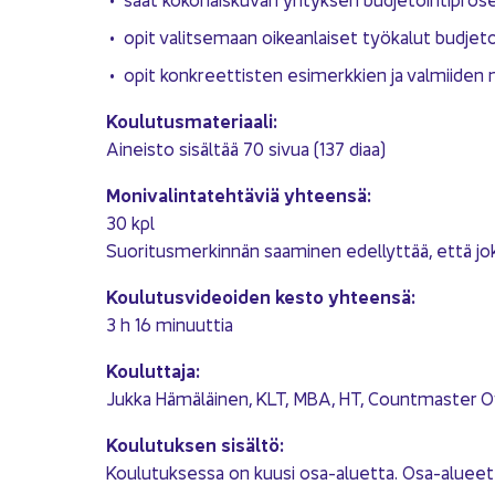
opit va­lit­se­maan oi­kean­lai­set työ­ka­lut bud­je­t
opit kon­kreet­tis­ten esi­merk­kien ja val­mii­den mal­
Kou­lu­tus­ma­te­ri­aa­li:
Ai­neis­to si­säl­tää 70 sivua (137 diaa)
Mo­ni­va­lin­ta­teh­tä­viä yh­teen­sä:
30 kpl
Suo­ri­tus­mer­kin­nän saa­mi­nen edel­lyt­tää, että jo­
Kou­lu­tus­vi­deoi­den kesto yh­teen­sä:
3 h 16 mi­nuut­tia
Kou­lut­ta­ja:
Jukka Hä­mä­läi­nen, KLT, MBA, HT, Count­mas­ter 
Kou­lu­tuk­sen si­säl­tö:
Kou­lu­tuk­ses­sa on kuusi osa-​aluetta. Osa-​alueet si­säl