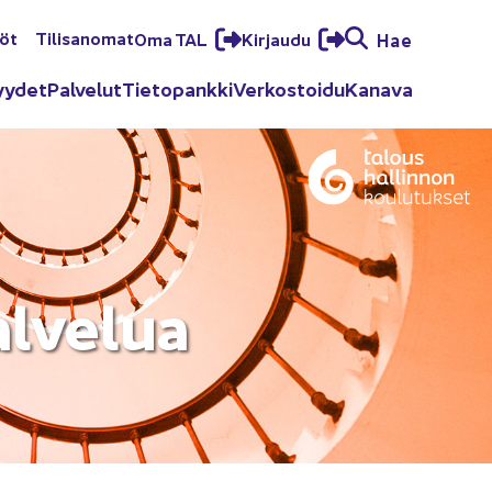
löt
Ti­li­sa­no­mat
Oma TAL
Kir­jau­du
Hae
yy­det
Pal­ve­lut
Tie­to­pank­ki
Ver­kos­toi­du
Ka­na­va
al­ve­lua