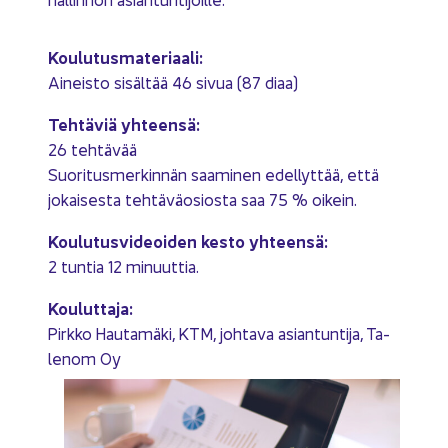
Kou­lu­tus­ma­te­ri­aa­li:
Ai­neis­to si­säl­tää 46 sivua (87 diaa)
Teh­tä­viä yh­teen­sä:
26 teh­tä­vää
Suo­ri­tus­mer­kin­nän saa­mi­nen edel­lyt­tää, että
jo­kai­ses­ta teh­tä­vä­osios­ta saa 75 % oi­kein.
Kou­lu­tus­vi­deoi­den kesto yh­teen­sä:
2 tun­tia 12 mi­nuut­tia.
Kou­lut­ta­ja:
Pirk­ko Hau­ta­mä­ki, KTM, joh­ta­va asian­tun­ti­ja, Ta­
le­nom Oy