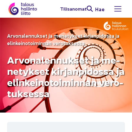
Siir­ry si­säl­töön
Ti­li­sa­no­mat
Hae
Avaa 
Ar­von­alen­nuk­set ja me­ne­tyk­set kir­jan­pi­dos­sa ja
elin­kei­no­toi­min­nan ve­ro­tuk­ses­sa
Ar­von­alen­nuk­set ja me­
ne­tyk­set kir­jan­pi­dos­sa ja
elin­kei­no­toi­min­nan ve­ro­
tuk­ses­sa