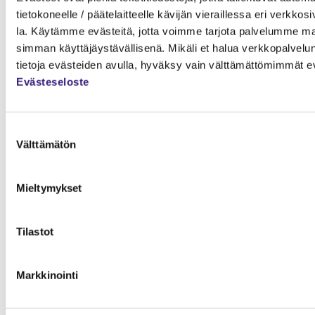
tie­to­ko­neel­le / pää­te­lait­teel­le kä­vi­jän vie­rail­les­sa eri verk­ko­si­
Joh­dan­to
la. Käy­täm­me eväs­tei­tä, jotta voim­me tar­jo­ta pal­ve­lum­me mah
sim­man käyt­tä­jäys­tä­väl­li­se­nä. Mi­kä­li et halua verk­ko­pal­ve­l
tie­to­ja eväs­tei­den avul­la, hy­väk­sy vain vält­tä­mät­tö­mim­mät e
Mo­duu­li 2: Saa­mis­ten me­ne­tyk­set ja ar­
Eväs­te­se­los­te
von­alen­tu­mi­set
Suos­
Saa­mis­ten me­ne­tyk­set ja ar­von­alen­
Välttämätön
tu­
tu­mi­set
muk­
sen
Mieltymykset
va­
Mo­duu­li 3: Ar­vo­pa­pe­rei­den ar­von­alen­tu­mi­
lin­
set ja me­ne­tyk­set
ta
Tilastot
Ar­vo­pa­pe­rei­den ar­von­alen­tu­mi­set ja
Markkinointi
me­ne­tyk­set