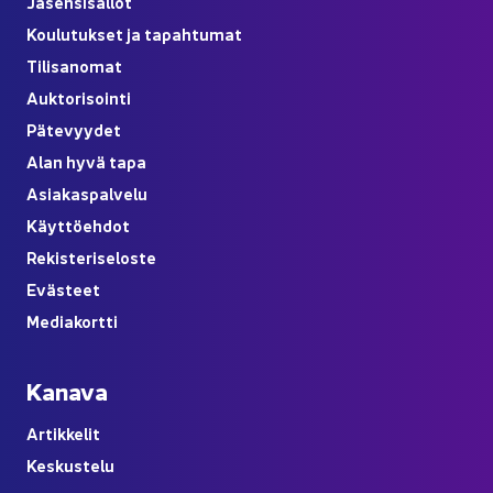
Jä­sen­si­säl­löt
Kou­lu­tuk­set ja ta­pah­tu­mat
Ti­li­sa­no­mat
Auk­to­ri­soin­ti
Pä­te­vyy­det
Alan hyvä tapa
Asia­kas­pal­ve­lu
Käyt­tö­eh­dot
Re­kis­te­ri­se­los­te
Eväs­teet
Me­dia­kort­ti
Ka­na­va
Ar­tik­ke­lit
Kes­kus­te­lu